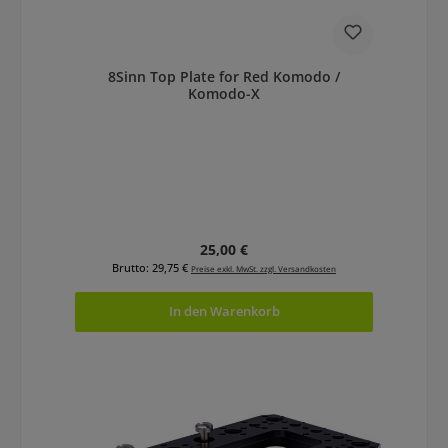
8Sinn Top Plate for Red Komodo /
Komodo-X
Regulärer Preis:
25,00 €
Brutto: 29,75 €
Preise exkl. MwSt. zzgl. Versandkosten
In den Warenkorb