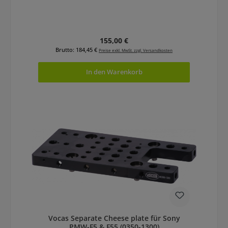
Regulärer Preis:
155,00 €
Brutto: 184,45 €
Preise exkl. MwSt. zzgl. Versandkosten
In den Warenkorb
Vocas Separate Cheese plate für Sony
PMW-F5 & F55 (0350-1300)