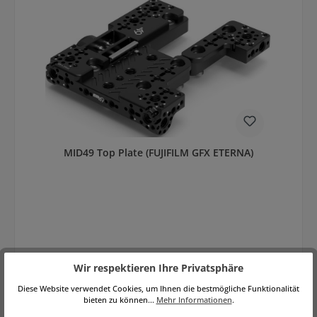
MID49 Top Plate (FUJIFILM GFX ETERNA)
Wir respektieren Ihre Privatsphäre
Regulärer Preis:
249,00 €
Brutto: 296,31 €
Diese Website verwendet Cookies, um Ihnen die bestmögliche Funktionalität
Preise exkl. MwSt. zzgl. Versandkosten
bieten zu können...
Mehr Informationen
.