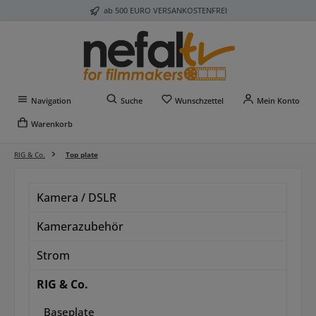
ab 500 EURO VERSANKOSTENFREI
Zum Hauptinhalt springen
Du hast 0 Produkte auf 
Navigation
Suche
Wunschzettel
Mein Konto
Warenkorb
RIG & Co.
Top plate
Kamera / DSLR
Kamerazubehör
Strom
RIG & Co.
Baseplate