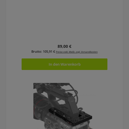
Regulärer Preis:
89,00 €
Brutto: 105,91 €
Preise exkl. MwSt. zzgl. Versandkosten
In den Warenkorb