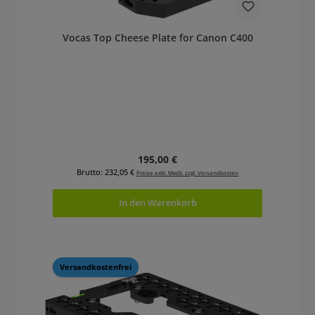
Vocas Top Cheese Plate for Canon C400
Regulärer Preis:
195,00 €
Brutto: 232,05 €
Preise exkl. MwSt. zzgl. Versandkosten
In den Warenkorb
Versandkostenfrei