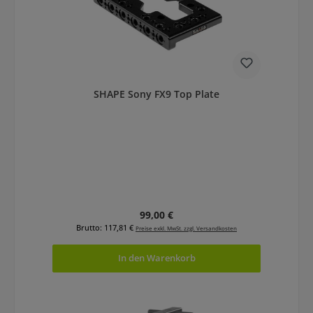
SHAPE Sony FX9 Top Plate
Regulärer Preis:
99,00 €
Brutto: 117,81 €
Preise exkl. MwSt. zzgl. Versandkosten
In den Warenkorb