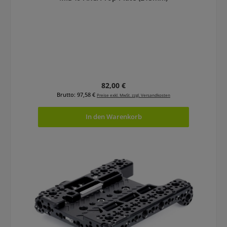
Regulärer Preis:
82,00 €
Brutto: 97,58 €
Preise exkl. MwSt. zzgl. Versandkosten
In den Warenkorb