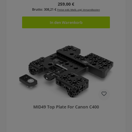
Regulärer Preis:
259,00 €
Brutto: 308,21 €
Preise exkl. MwSt. zzgl. Versandkosten
In den Warenkorb
MID49 Top Plate For Canon C400