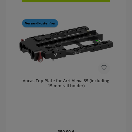
Versandkostenfrei
Vocas Top Plate for Arri Alexa 35 (including
15 mm rail holder)
Regulärer Preis:
350,00 €