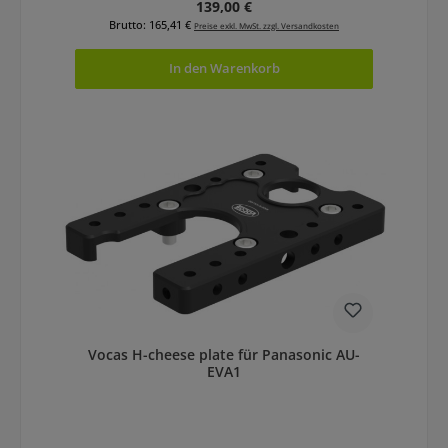
Regulärer Preis:
139,00 €
Brutto: 165,41 €
Preise exkl. MwSt. zzgl. Versandkosten
In den Warenkorb
Vocas H-cheese plate für Panasonic AU-
EVA1