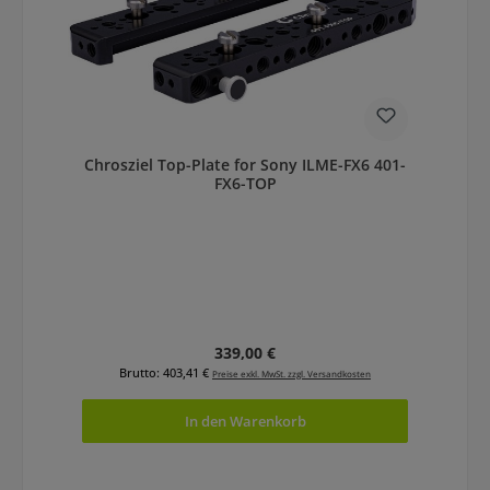
Chrosziel Top-Plate for Sony ILME-FX6 401-
FX6-TOP
Regulärer Preis:
339,00 €
Brutto: 403,41 €
Preise exkl. MwSt. zzgl. Versandkosten
In den Warenkorb