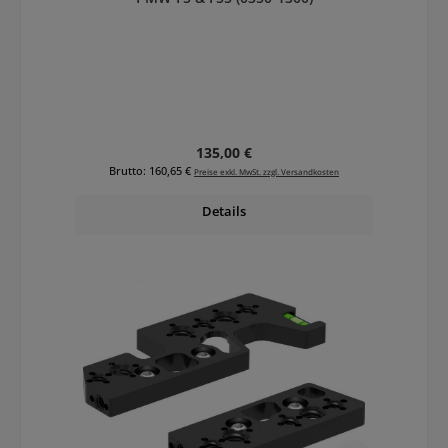
Regulärer Preis:
135,00 €
Brutto: 160,65 €
Preise exkl. MwSt. zzgl. Versandkosten
Details