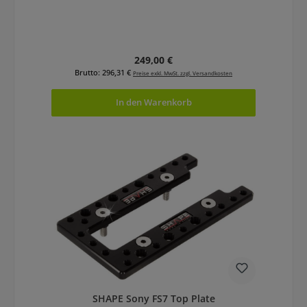
Regulärer Preis:
249,00 €
Brutto: 296,31 €
Preise exkl. MwSt. zzgl. Versandkosten
In den Warenkorb
SHAPE Sony FS7 Top Plate