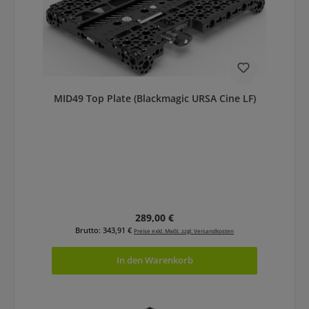
MID49 Top Plate (Blackmagic URSA Cine LF)
Regulärer Preis:
289,00 €
Brutto: 343,91 €
Preise exkl. MwSt. zzgl. Versandkosten
In den Warenkorb