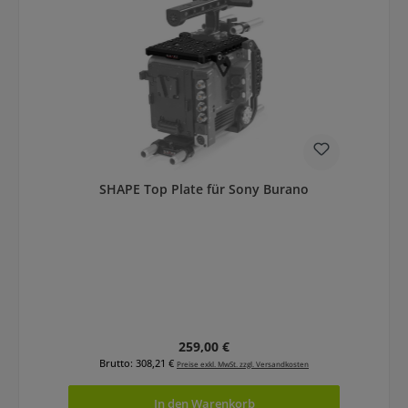
SHAPE Top Plate für Sony Burano
Regulärer Preis:
259,00 €
Brutto: 308,21 €
Preise exkl. MwSt. zzgl. Versandkosten
In den Warenkorb