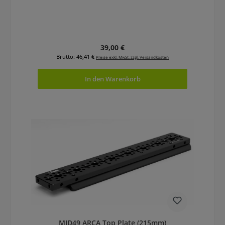
Regulärer Preis:
39,00 €
Brutto: 46,41 €
Preise exkl. MwSt. zzgl. Versandkosten
In den Warenkorb
MID49 ARCA Top Plate (215mm)