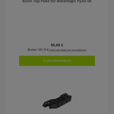
8Sinn Top Plate for Blackmagic Pyxis 6K
Regulärer Preis:
85,00 €
Brutto: 101,15 €
Preise exkl. MwSt. zzgl. Versandkosten
In den Warenkorb