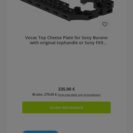
Vocas Top Cheese Plate for Sony Burano
with original tophandle or Sony FX9
tophandle
Regulärer Preis:
235,00 €
Brutto: 279,65 €
Preise exkl. MwSt. zzgl. Versandkosten
In den Warenkorb