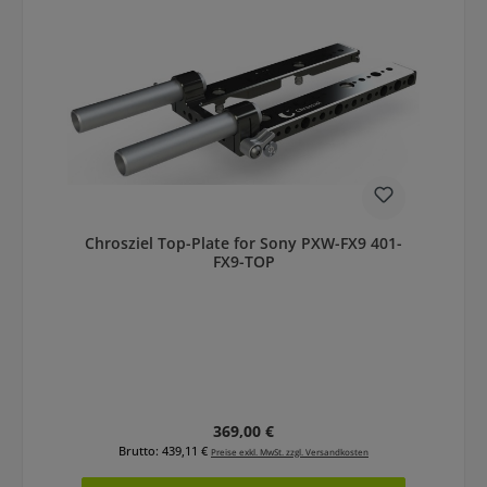
Chrosziel Top-Plate for Sony PXW-FX9 401-
FX9-TOP
Regulärer Preis:
369,00 €
Brutto: 439,11 €
Preise exkl. MwSt. zzgl. Versandkosten