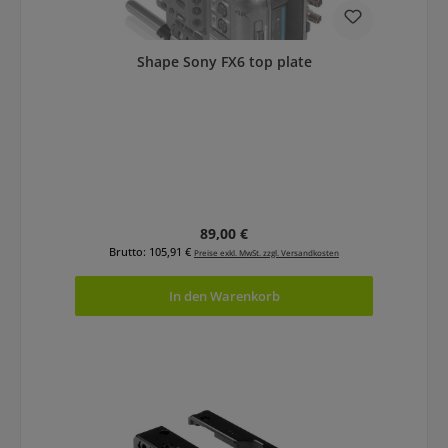
Shape Sony FX6 top plate
Regulärer Preis:
89,00 €
Brutto: 105,91 €
Preise exkl. MwSt. zzgl. Versandkosten
In den Warenkorb