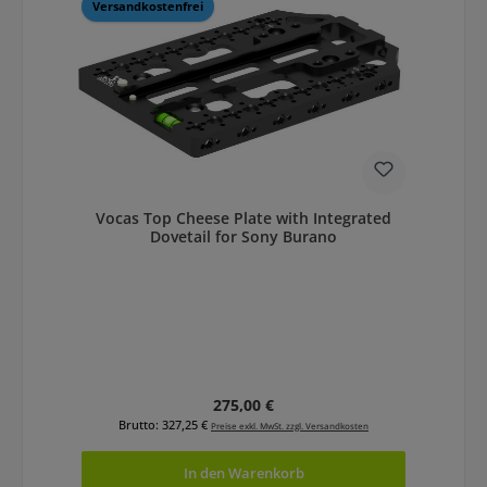
Versandkostenfrei
Vocas Top Cheese Plate with Integrated
Dovetail for Sony Burano
Regulärer Preis:
275,00 €
Brutto: 327,25 €
Preise exkl. MwSt. zzgl. Versandkosten
In den Warenkorb