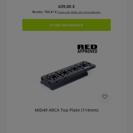
Regulärer Preis:
639,00 €
Brutto: 760,41 €
Preise exkl. MwSt. zzgl. Versandkosten
In den Warenkorb
MID49 ARCA Top Plate (114mm)