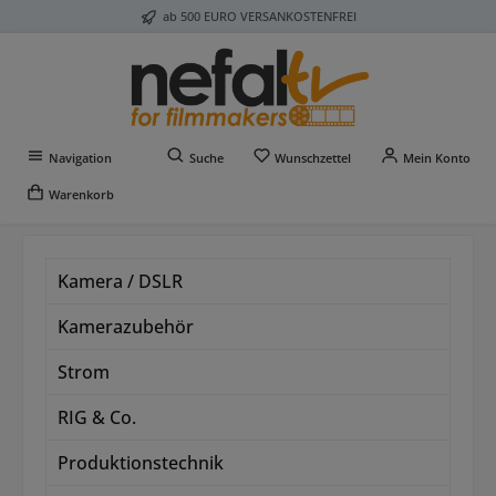
ab 500 EURO VERSANKOSTENFREI
Zum Hauptinhalt springen
Du hast 0 Produkte auf 
Navigation
Suche
Wunschzettel
Mein Konto
Warenkorb
Kamera / DSLR
Kamerazubehör
Strom
RIG & Co.
Produktionstechnik