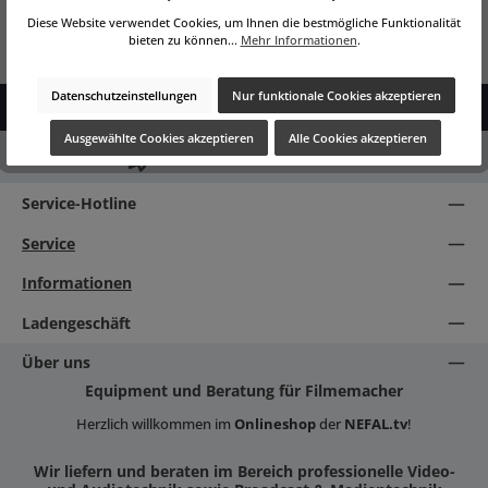
Diese Website verwendet Cookies, um Ihnen die bestmögliche Funktionalität
bieten zu können...
Mehr Informationen
.
Datenschutzeinstellungen
Nur funktionale Cookies akzeptieren
Ausgewählte Cookies akzeptieren
Alle Cookies akzeptieren
ab 500 EURO VERSANKOSTENFREI
Service-Hotline
Service
Informationen
Ladengeschäft
Über uns
Equipment und Beratung für Filmemacher
Herzlich willkommen im
Onlineshop
der
NEFAL.tv
!
Wir liefern und beraten im Bereich professionelle Video-