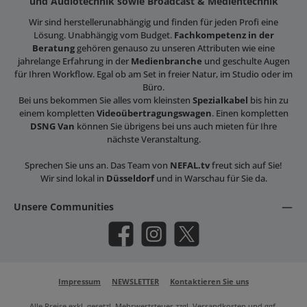
und Audiotechnik sowie Broadcast & Medientechnik
Wir sind herstellerunabhängig und finden für jeden Profi eine
Lösung. Unabhängig vom Budget.
Fachkompetenz in der
Beratung
gehören genauso zu unseren Attributen wie eine
jahrelange Erfahrung in der
Medienbranche
und geschulte Augen
für Ihren Workflow. Egal ob am Set in freier Natur, im Studio oder im
Büro.
Bei uns bekommen Sie alles vom kleinsten
Spezialkabel
bis hin zu
einem kompletten
Videoübertragungswagen
. Einen kompletten
DSNG Van
können Sie übrigens bei uns auch mieten für Ihre
nächste Veranstaltung.
Sprechen Sie uns an. Das Team von
NEFAL.tv
freut sich auf Sie!
Wir sind lokal in
Düsseldorf
und in Warschau für Sie da.
Unsere Communities
Facebook
Instagram
X / Twitter
Impressum
NEWSLETTER
Kontaktieren Sie uns
Alle Preise exkl. gesetzl. Mehrwertsteuer zzgl.
Versandkosten
und ggf.