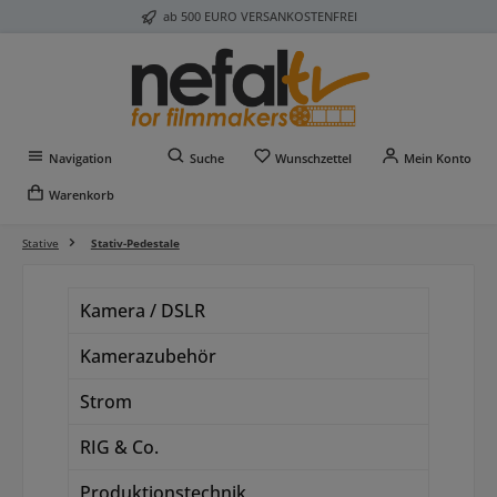
ab 500 EURO VERSANKOSTENFREI
Zum Hauptinhalt springen
Du hast 0 Produkte auf 
Navigation
Suche
Wunschzettel
Mein Konto
Warenkorb
Stative
Stativ-Pedestale
Kamera / DSLR
Kamerazubehör
Strom
RIG & Co.
Produktionstechnik