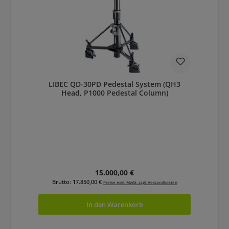
LIBEC QD-30PD Pedestal System (QH3
Head, P1000 Pedestal Column)
Regulärer Preis:
15.000,00 €
Brutto: 17.850,00 €
Preise exkl. MwSt. zzgl. Versandkosten
In den Warenkorb