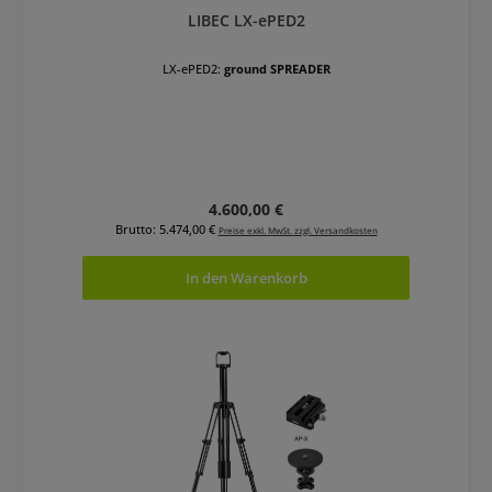
LIBEC LX-ePED2
LX-ePED2:
ground SPREADER
Regulärer Preis:
4.600,00 €
Brutto: 5.474,00 €
Preise exkl. MwSt. zzgl. Versandkosten
In den Warenkorb