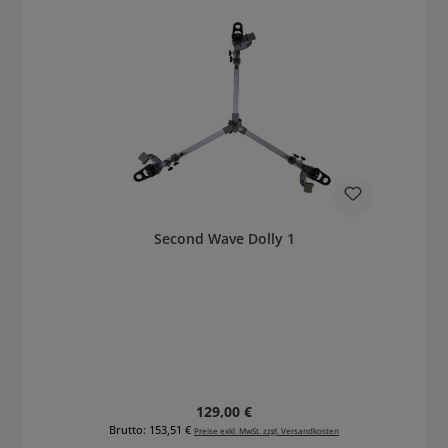
Second Wave Dolly 1
Regulärer Preis:
129,00 €
Brutto: 153,51 €
Preise exkl. MwSt. zzgl. Versandkosten