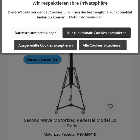
Wir respektieren Ihre Privatsphäre
Regulärer Preis:
1.990,00 €
Diese Website verwendet Cookies, um Ihnen die bestmögliche Funktionalität
bieten zu können...
Mehr Informationen
.
Brutto: 2.368,10 €
Preise exkl. MwSt. zzgl. Versandkosten
In den Warenkorb
Datenschutzeinstellungen
Nur funktionale Cookies akzeptieren
Ausgewählte Cookies akzeptieren
Alle Cookies akzeptieren
Versandkostenfrei
Second Wave Motorized Pedestal Model 30
+ Dolly
Motorized Pedestal:
PED-MOT-D