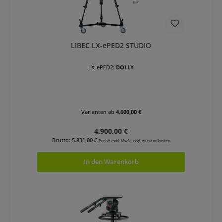
LIBEC LX-ePED2 STUDIO
LX-ePED2:
DOLLY
Varianten ab
4.600,00 €
Regulärer Preis:
4.900,00 €
Brutto: 5.831,00 €
Preise exkl. MwSt. zzgl. Versandkosten
In den Warenkorb