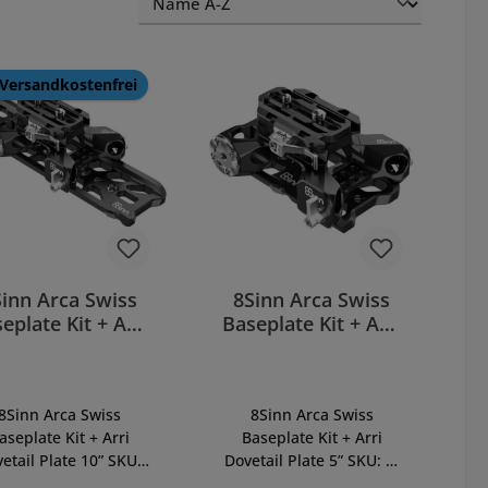
Versandkostenfrei
Sinn Arca Swiss
8Sinn Arca Swiss
eplate Kit + Arri
Baseplate Kit + Arri
vetail Plate 10”
Dovetail Plate 5”
8Sinn Arca Swiss
8Sinn Arca Swiss
aseplate Kit + Arri
Baseplate Kit + Arri
etail Plate 10” SKU:
Dovetail Plate 5” SKU: 8-
15BP+8-RPII+8-ASP-
15BP+8-RPII+8-ASP-