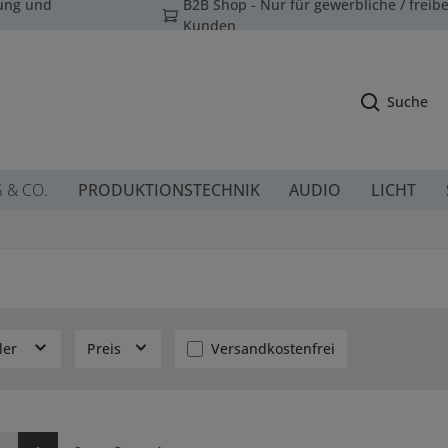
tung und
B2B Shop - Nur für gewerbliche / freibe
Kunden
Suche
G & CO.
PRODUKTIONSTECHNIK
AUDIO
LICHT
Filter hinzufügen: Versandkostenfr
ler
Preis
Versandkostenfrei