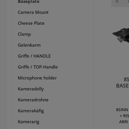
Baseplate
Camera Mount
Cheese Plate
Clamp
Gelenkarm
Griffe / HANDLE
Griffe / TOP-Handle
Microphone holder
8
BASE
Kameradolly
PLAT
DOV
Kameradrohne
8SINN
Kamerakäfig
+ RI
Kamerarig
ARRI
Das