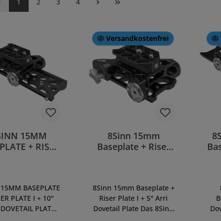
Seite
Seite
Seite
Seite
1
2
3
4
Versandkostenfrei
SINN 15MM
8Sinn 15mm
8
PLATE + RISER
Baseplate + Riser
Bas
E I + 10" ARRI
Plate I + 5" Arri
Do
ETAIL PLATE
Dovetail Plate
 15MM BASEPLATE
8Sinn 15mm Baseplate +
SER PLATE I + 10"
Riser Plate I + 5" Arri
B
 DOVETAIL PLATE
Dovetail Plate Das 8Sinn
Dov
 8Sinn Zubehör
Zubehör, 15mm
8-