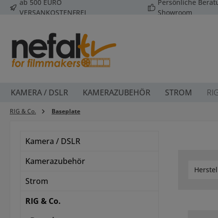
ab 500 EURO
Persönliche Bera
 Hauptinhalt springen
Zur Suche springen
Zur Hauptnavigation springen
VERSANKOSTENFREI
Showroom
KAMERA / DSLR
KAMERAZUBEHÖR
STROM
RI
RIG & Co.
Baseplate
Kamera / DSLR
Kamerazubehör
Herstel
Strom
RIG & Co.