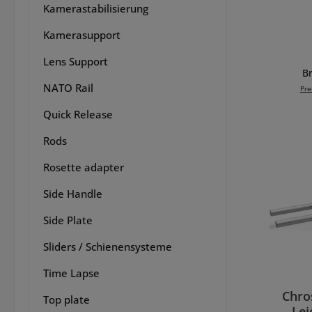
Kamerastabilisierung
15MM
R
Kamerasupport
zusa
der u
Lens Support
Kä
Br
werde
NATO Rail
Pre
Quick Release
st
In 
opti
Rods
8
Kame
Rosette adapter
Konfi
Side Handle
Bed
Dovet
Side Plate
Vers
Sliders / Schienensysteme
maxi
Time Lapse
bie
dreit
Chro
Top plate
Fun
Lei