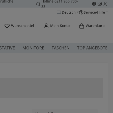
rufliche
Hotline 0211 930 730-
33
Deutsch
Service/Hilfe
Du hast 0 Produkte auf dem Merkzettel
Wunschzettel
Mein Konto
Warenkorb
STATIVE
MONITORE
TASCHEN
TOP ANGEBOTE
ei