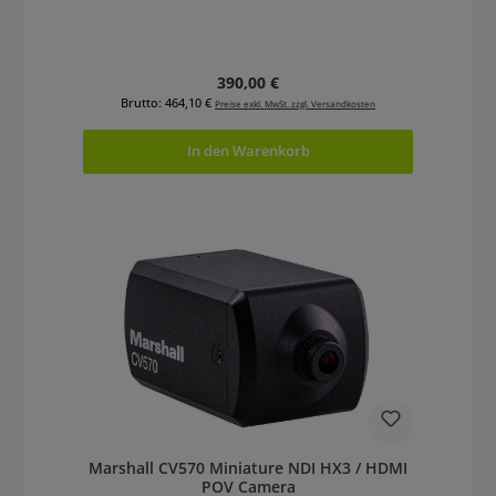
Regulärer Preis:
390,00 €
Brutto: 464,10 €
Preise exkl. MwSt. zzgl. Versandkosten
In den Warenkorb
Marshall CV570 Miniature NDI HX3 / HDMI
POV Camera