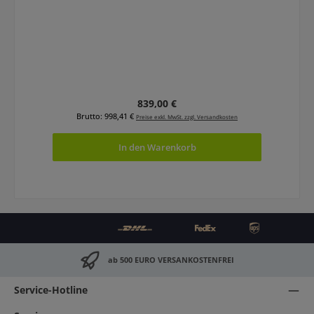
Regulärer Preis:
839,00 €
Brutto: 998,41 €
Preise exkl. MwSt. zzgl. Versandkosten
In den Warenkorb
ab 500 EURO VERSANKOSTENFREI
Service-Hotline