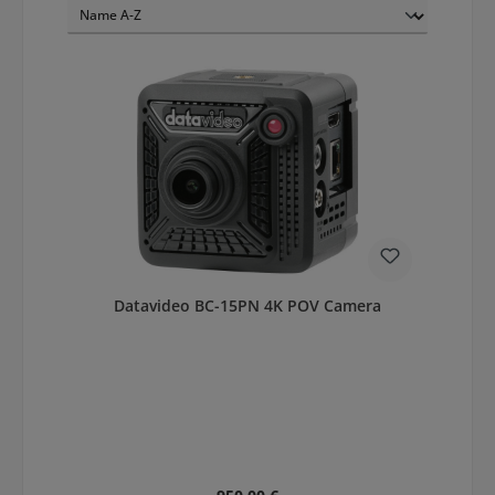
Datavideo BC-15PN 4K POV Camera
Regulärer Preis: