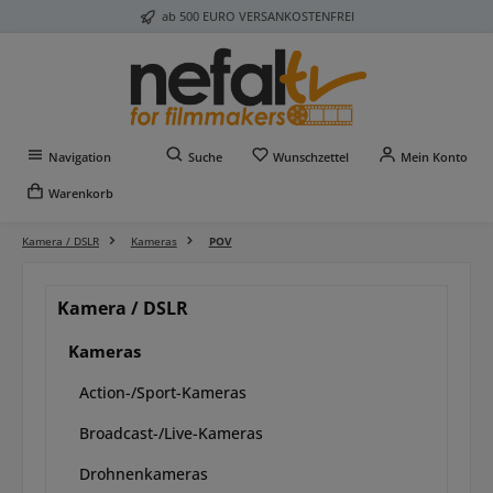
ab 500 EURO VERSANKOSTENFREI
Zum Hauptinhalt springen
Du hast 0 Produkte auf 
Navigation
Suche
Wunschzettel
Mein Konto
Warenkorb
Kamera / DSLR
Kameras
POV
Kamera / DSLR
Kameras
Action-/Sport-Kameras
Broadcast-/Live-Kameras
Drohnenkameras