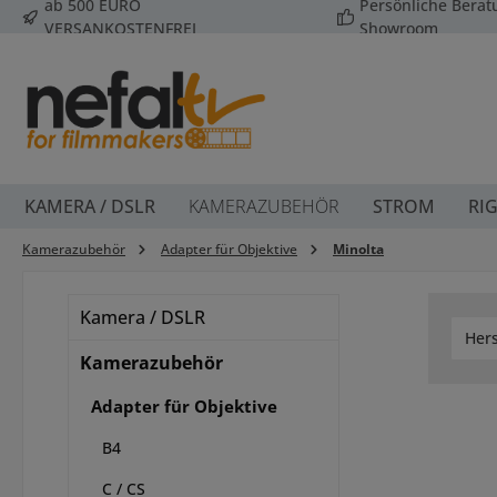
ab 500 EURO
Persönliche Bera
 Hauptinhalt springen
Zur Suche springen
Zur Hauptnavigation springen
VERSANKOSTENFREI
Showroom
KAMERA / DSLR
KAMERAZUBEHÖR
STROM
RIG
Kamerazubehör
Adapter für Objektive
Minolta
Kamera / DSLR
Hers
Kamerazubehör
Adapter für Objektive
B4
C / CS