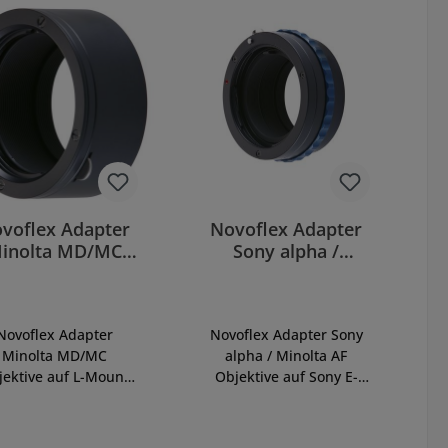
voflex Adapter
Novoflex Adapter
inolta MD/MC
Sony alpha /
nses to L-Mount
Minolta AF - Sony
cameras
E-Mount
Novoflex Adapter
Novoflex Adapter Sony
Minolta MD/MC
alpha / Minolta AF
jektive auf L-Mount
Objektive auf Sony E-
merasSKU: LET/MIN-
Mount KameraSKU:
DAdapter Minolta
NEX/MIN-AFAdapter
MC-Objektive an L-
Minolta AF/Sony Alpha