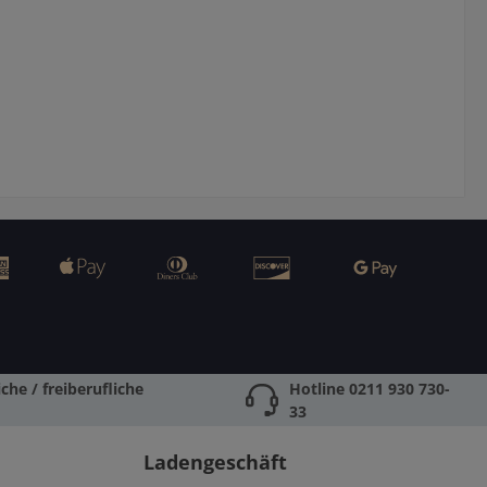
ormationsübertragun
KameraBelichtungsmess
wischen Objektiv und
ung im
eraBelichtungsmess
Blendenprioritätsmodus
ung im
oder
ndenprioritätsmodus
manuellHINWEISDer
oder
Adapter ermöglicht den
anuellHINWEISDer
Anschluss von Minolta
pter ermöglicht den
AF- und Sony Alpha
schluss von Minolta
SLR/SLT-Objektiven
und Sony Alpha SLR /
gleichermaßen.
SLT Objektiven
Autofokus ist nicht
ichermaßen.Objektiv
verfügbar!Objektive
e ohne eigenen
ohne eigenen
ndenring können mit
Blendenring können mit
fe des blauen Rings
Hilfe des blauen Rings
ufenlos abgeblendet
stufenlos abgeblendet
den. Es kann jedoch
werden. Es kann jedoch
che / freiberufliche
Hotline 0211 930 730-
kein bestimmter
kein bestimmter
33
endenwert gewählt
Blendenwert gewählt
werden.
werden.
Ladengeschäft