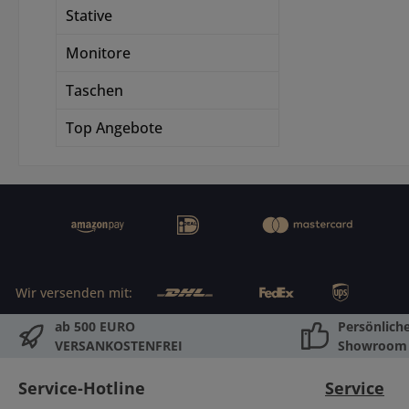
Kamer
Stative
Blend
Monitore
ode
Mo
Taschen
Adapt
Ansch
Top Angebote
AF und
Objek
n. Au
ver
Blend
Hilfe
Wir versenden mit:
stufe
werde
ab 500 EURO
Persönlich
ke
VERSANKOSTENFREI
Showroom
Blen
Service-Hotline
Service