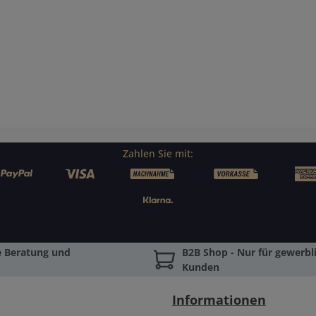
aBelichtungsmess
KameraBelichtungsmess
Inf
ung im
ung im
g z
enprioritätsmodus
Blendenprioritätsmodus
Kam
r im manuellen
oder
dusHINWEISDer
manuellHINWEISDer
Ble
er ermöglicht den
Adapter ermöglicht den
luss von Minolta
Anschluss von Minolta
m
 Sony Alpha SLR /
AF und Sony Alpha SLR /
Ada
SLT
SLT Objektiven
An
tivengleichermaße
gleichermaßen.
AF 
Zahlen Sie mit:
tofokus ist nicht
Autofokus ist nicht
fügbar!Objektive
verfügbar!Objektive
gle
ohne eigenen
ohne eigenen
enring können mit
Blendenring können mit
Ble
 des blauen Rings
Hilfe des blauen Rings
Hil
nlos abgeblendet
stufenlos abgeblendet
st
n. Es kann jedoch
werden. Es kann jedoch
wer
e Beratung und
B2B Shop - Nur für gewerbli
in bestimmter
kein bestimmter
Kunden
denwert gewählt
Blendenwert gewählt
Bl
werden.
werden.
Informationen