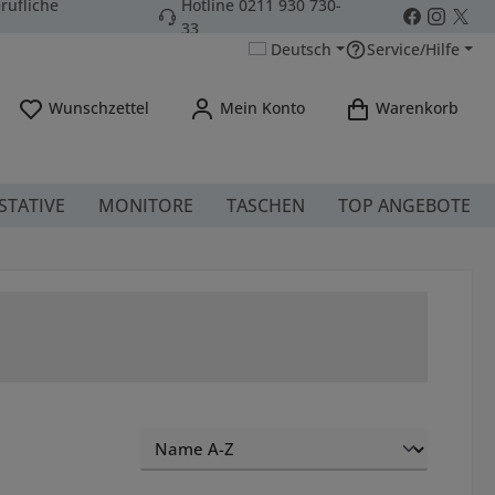
rufliche
Hotline 0211 930 730-
33
Deutsch
Service/Hilfe
Du hast 0 Produkte auf dem Merkzettel
Wunschzettel
Mein Konto
Warenkorb
STATIVE
MONITORE
TASCHEN
TOP ANGEBOTE