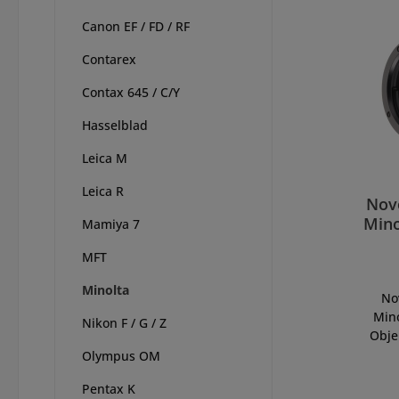
Canon EF / FD / RF
Contarex
Contax 645 / C/Y
Hasselblad
Leica M
Leica R
Nov
Mino
Mamiya 7
So
MFT
Minolta
No
Min
Nikon F / G / Z
Obje
Mou
Olympus OM
NEX
Pentax K
Mino