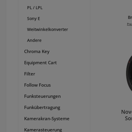
PL / LPL
Br
Sony E
Objek
Pre
A
Weitwinkelkonverter
Bren
In 
Andere
Ansch
Chroma Key
ne O
manue
Equipment Cart
fokus
Infor
Filter
g zwis
Kamer
Follow Focus
Funksteuerungen
Blend
Funkübertragung
Nov
So
Kamerakran-Systeme
Niko
Kamerasteuerung