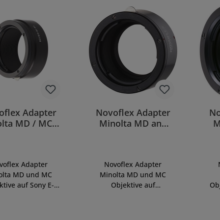
oflex Adapter
Novoflex Adapter
No
lta MD / MC -
Minolta MD and
M
ny E-Mount
MC lenses to
le
MicroFourThirds
Camera
voflex Adapter
Novoflex Adapter
olta MD und MC
Minolta MD und MC
ktive auf Sony E-
Objektive auf
Ob
nt KameraSKU:
MicroFourThirds
Ka
/MIN-MDAdapter
KameraSKU: MFT/MIN-
M
lta MD-Objektive
MDAdapter Minolta
MD/