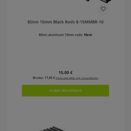
8Sinn 15mm Black Rods 8-15MMBR-10
8Sinn aluminum 15mm rods:
10cm
Regulärer Preis:
15,00 €
Brutto: 17,85 €
Preise exkl. MwSt. zzgl. Versandkosten
In den Warenkorb