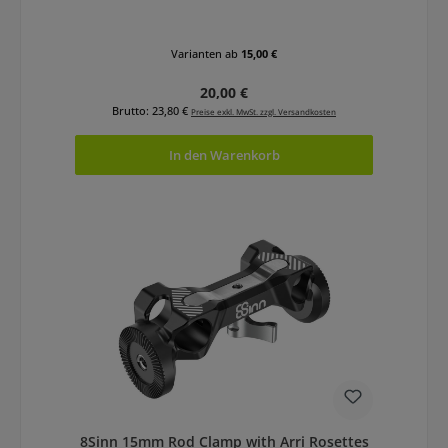
Varianten ab
15,00 €
Regulärer Preis:
20,00 €
Brutto: 23,80 €
Preise exkl. MwSt. zzgl. Versandkosten
In den Warenkorb
8Sinn 15mm Rod Clamp with Arri Rosettes