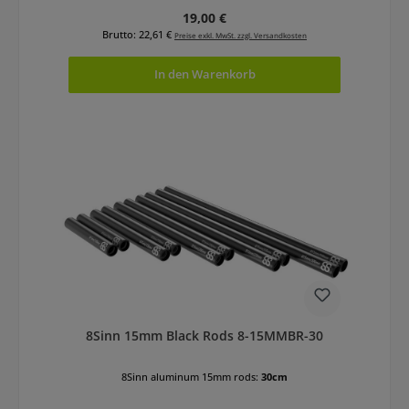
Regulärer Preis:
19,00 €
Brutto: 22,61 €
Preise exkl. MwSt. zzgl. Versandkosten
In den Warenkorb
8Sinn 15mm Black Rods 8-15MMBR-30
8Sinn aluminum 15mm rods:
30cm