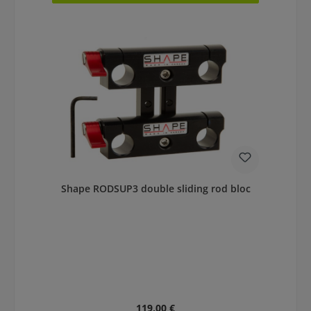
Shape RODSUP3 double sliding rod bloc
Regulärer Preis:
119,00 €