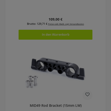
Regulärer Preis:
109,00 €
Brutto: 129,71 €
Preise exkl. MwSt. zzgl. Versandkosten
In den Warenkorb
MID49 Rod Bracket (15mm LW)