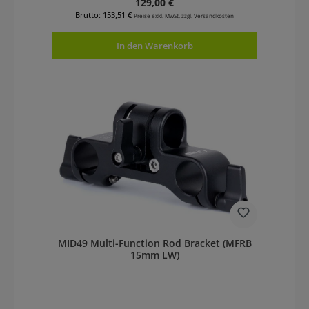
Regulärer Preis:
129,00 €
Brutto: 153,51 €
Preise exkl. MwSt. zzgl. Versandkosten
In den Warenkorb
MID49 Multi-Function Rod Bracket (MFRB
15mm LW)