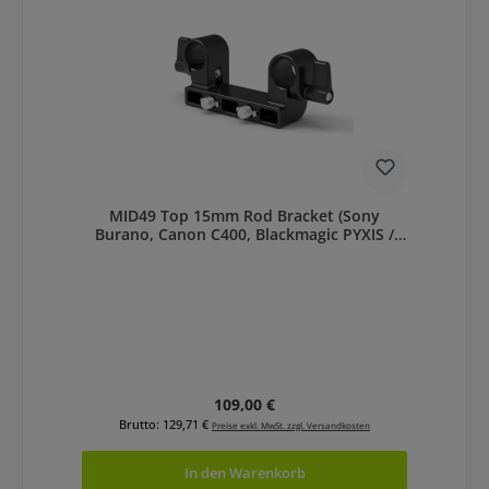
MID49 Top 15mm Rod Bracket (Sony
Burano, Canon C400, Blackmagic PYXIS /
URSA Cine LF)
Regulärer Preis:
109,00 €
Brutto: 129,71 €
Preise exkl. MwSt. zzgl. Versandkosten
In den Warenkorb