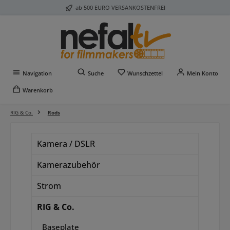
ab 500 EURO VERSANKOSTENFREI
Zum Hauptinhalt springen
Du hast 0 Produkte auf 
Navigation
Suche
Wunschzettel
Mein Konto
Warenkorb
RIG & Co.
Rods
Kamera / DSLR
Kamerazubehör
Strom
RIG & Co.
Baseplate