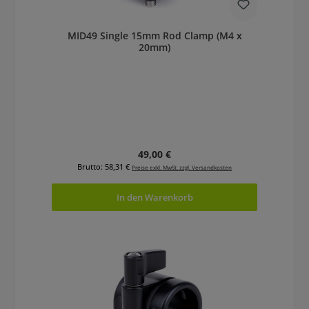
MID49 Single 15mm Rod Clamp (M4 x
20mm)
Regulärer Preis:
49,00 €
Brutto: 58,31 €
Preise exkl. MwSt. zzgl. Versandkosten
In den Warenkorb