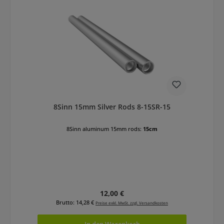
8Sinn 15mm Silver Rods 8-15SR-15
8Sinn aluminum 15mm rods:
15cm
Regulärer Preis:
12,00 €
Brutto: 14,28 €
Preise exkl. MwSt. zzgl. Versandkosten