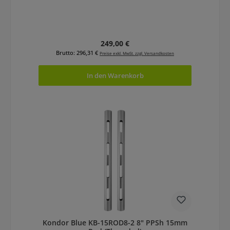
Regulärer Preis:
249,00 €
Brutto: 296,31 €
Preise exkl. MwSt. zzgl. Versandkosten
In den Warenkorb
Kondor Blue KB-15ROD8-2 8" PPSh 15mm