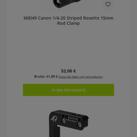
MID49 Canon 1/4-20 Striped Rosette 15mm
Rod Clamp
Regulärer Preis:
52,00 €
Brutto: 61,88 €
Preise exkl. MwSt. zzgl. Versandkosten
In den Warenkorb