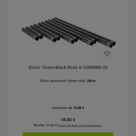
8Sinn 15mm Black Rods 8-15MMBR-20
8Sinn aluminum 15mm rods:
20cm
Varianten ab
15,00 €
Regulärer Preis:
18,00 €
Brutto: 21,42 €
Preise exkl. MwSt. zzgl. Versandkosten