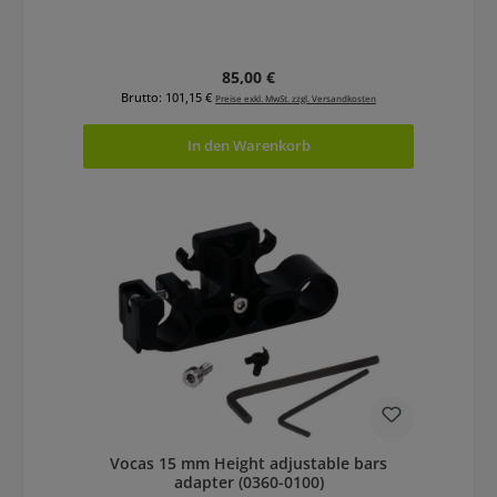
Regulärer Preis:
85,00 €
Brutto: 101,15 €
Preise exkl. MwSt. zzgl. Versandkosten
In den Warenkorb
Vocas 15 mm Height adjustable bars
adapter (0360-0100)