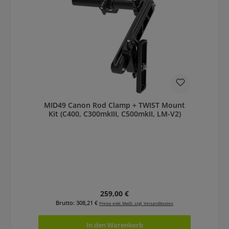
MID49 Canon Rod Clamp + TWIST Mount
Kit (C400, C300mkIII, C500mkII, LM-V2)
Regulärer Preis:
259,00 €
Brutto: 308,21 €
Preise exkl. MwSt. zzgl. Versandkosten
In den Warenkorb