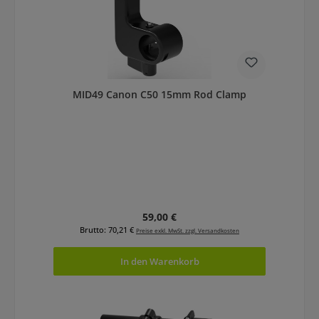
MID49 Canon C50 15mm Rod Clamp
Regulärer Preis:
59,00 €
Brutto: 70,21 €
Preise exkl. MwSt. zzgl. Versandkosten
In den Warenkorb