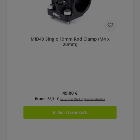
MID49 Single 19mm Rod Clamp (M4 x
20mm)
Regulärer Preis:
49,00 €
Brutto: 58,31 €
Preise exkl. MwSt. zzgl. Versandkosten
In den Warenkorb