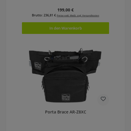
Regulärer Preis:
199,00 €
Brutto: 236,81 €
Preise exkl. MwSt. zzgl. Versandkosten
In den Warenkorb
Porta Brace AR-Z8XC