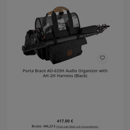
Porta Brace AO-633H Audio Organizer with
AH-2H Harness (Black)
Regulärer Preis:
417,00 €
Brutto: 496,23 €
Preise exkl. MwSt. zzgl. Versandkosten