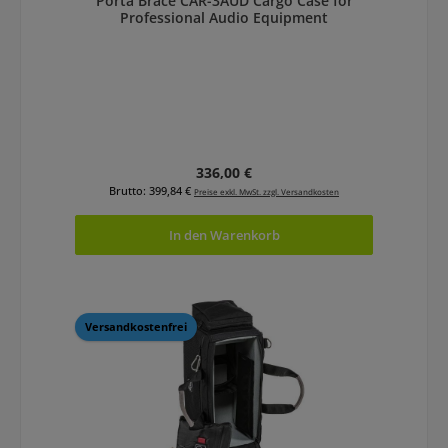
Porta Brace CAR-3AUD Cargo Case for
Professional Audio Equipment
Regulärer Preis:
336,00 €
Brutto: 399,84 €
Preise exkl. MwSt. zzgl. Versandkosten
In den Warenkorb
Versandkostenfrei