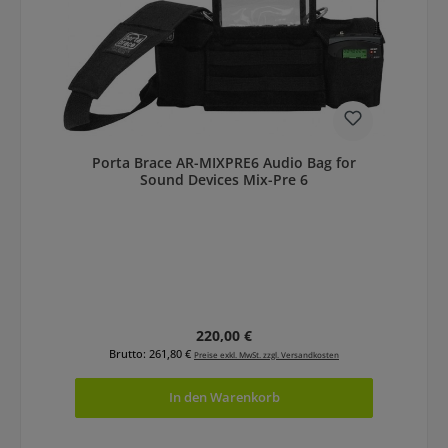
Porta Brace AR-MIXPRE6 Audio Bag for
Sound Devices Mix-Pre 6
Regulärer Preis:
220,00 €
Brutto: 261,80 €
Preise exkl. MwSt. zzgl. Versandkosten
In den Warenkorb