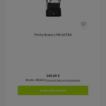
Porta Brace LPB-ASTRA
Regulärer Preis:
240,00 €
Brutto: 285,60 €
Preise exkl. MwSt. zzgl. Versandkosten
In den Warenkorb