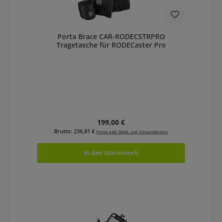
Porta Brace CAR-RODECSTRPRO
Tragetasche für RODECaster Pro
Regulärer Preis:
199,00 €
Brutto: 236,81 €
Preise exkl. MwSt. zzgl. Versandkosten
In den Warenkorb