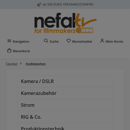
ab 500 EURO VERSANKOSTENFREI
Zum Hauptinhalt springen
Du hast 0 Produkte auf 
Navigation
Suche
Wunschzettel
Mein Konto
Warenkorb
Taschen
Audiotaschen
Kamera / DSLR
Kamerazubehör
Strom
RIG & Co.
Produktionstechnik