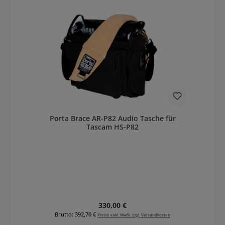
Porta Brace AR-P82 Audio Tasche für
Tascam HS-P82
Regulärer Preis:
330,00 €
Brutto: 392,70 €
Preise exkl. MwSt. zzgl. Versandkosten