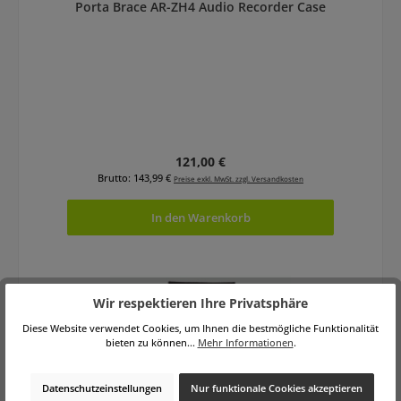
Porta Brace AR-ZH4 Audio Recorder Case
Regulärer Preis:
121,00 €
Brutto: 143,99 €
Preise exkl. MwSt. zzgl. Versandkosten
In den Warenkorb
Wir respektieren Ihre Privatsphäre
Diese Website verwendet Cookies, um Ihnen die bestmögliche Funktionalität
bieten zu können...
Mehr Informationen
.
Datenschutzeinstellungen
Nur funktionale Cookies akzeptieren