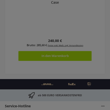
Case
Regulärer Preis:
240,00 €
Brutto: 285,60 €
Preise exkl. MwSt. zzgl. Versandkosten
In den Warenkorb
ab 500 EURO VERSANKOSTENFREI
Service-Hotline