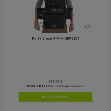
Porta Brace ATV-MIXPRE10T
Regulärer Preis:
545,00 €
Brutto: 648,55 €
Preise exkl. MwSt. zzgl. Versandkosten
In den Warenkorb