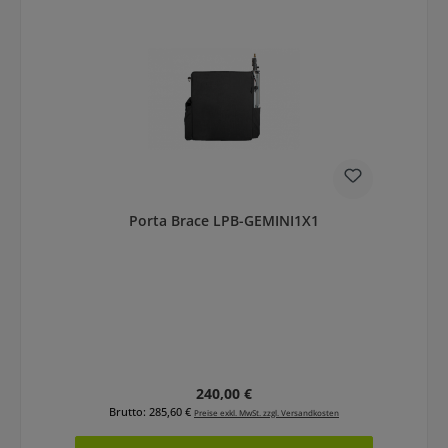
Porta Brace LPB-GEMINI1X1
Regulärer Preis:
240,00 €
Brutto: 285,60 €
Preise exkl. MwSt. zzgl. Versandkosten