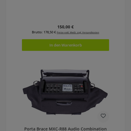
Regulärer Preis:
150,00 €
Brutto: 178,50 €
Preise exkl. MwSt. zzgl. Versandkosten
In den Warenkorb
Porta Brace MXC-R88 Audio Combination