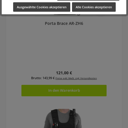
Ausgewählte Cookies akzeptieren
Alle Cookies akzeptieren
Porta Brace AR-ZH6
Regulärer Preis:
121,00 €
Brutto: 143,99 €
Preise exkl. MwSt. zzgl. Versandkosten
In den Warenkorb