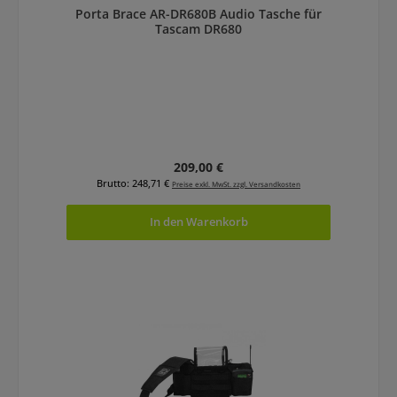
Porta Brace AR-DR680B Audio Tasche für
Tascam DR680
Regulärer Preis:
209,00 €
Brutto: 248,71 €
Preise exkl. MwSt. zzgl. Versandkosten
In den Warenkorb