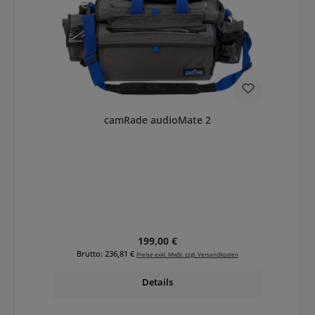
camRade audioMate 2
Regulärer Preis:
199,00 €
Brutto: 236,81 €
Preise exkl. MwSt. zzgl. Versandkosten
Details