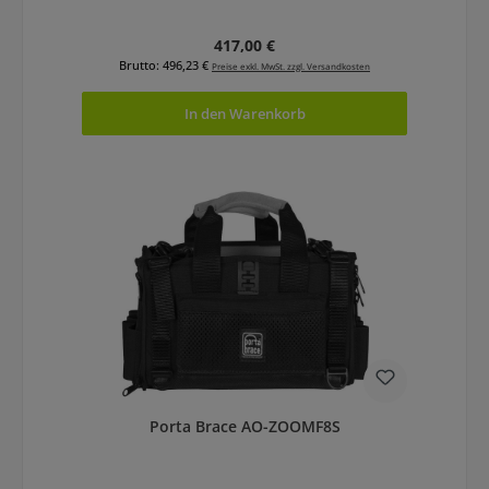
Regulärer Preis:
417,00 €
Brutto: 496,23 €
Preise exkl. MwSt. zzgl. Versandkosten
In den Warenkorb
Porta Brace AO-ZOOMF8S