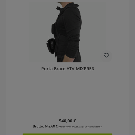
Porta Brace ATV-MIXPRE6
Regulärer Preis:
540,00 €
Brutto: 642,60 €
Preise exkl. MwSt. zzgl. Versandkosten