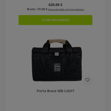
Regulärer Preis:
620,00 €
Brutto: 737,80 €
Preise exkl. MwSt. zzgl. Versandkosten
In den Warenkorb
Porta Brace MB-LIGHT