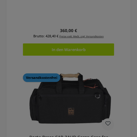
Regulärer Preis:
360,00 €
Brutto: 428,40 €
Preise exkl. MwSt. zzgl. Versandkosten
In den Warenkorb
Versandkostenfrei