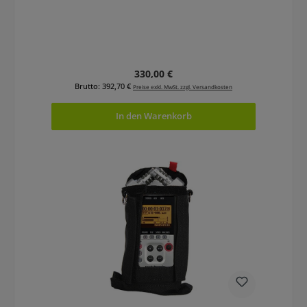
Regulärer Preis:
330,00 €
Brutto: 392,70 €
Preise exkl. MwSt. zzgl. Versandkosten
In den Warenkorb