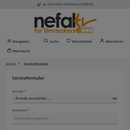
ab 500 EURO VERSANKOSTENFREI
Zum Hauptinhalt springen
Du hast 0 Produkte auf 
Navigation
Suche
Wunschzettel
Mein Konto
Warenkorb
Service
Serviceformular
Serviceformular
Anrede
*
Vorname
*