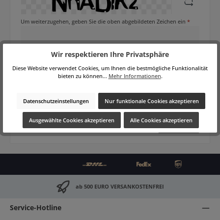
Um weiterzugehen, geben Sie die oben abgebildeten Zeichen ein
*
Wir respektieren Ihre Privatsphäre
Diese Website verwendet Cookies, um Ihnen die bestmögliche Funktionalität
Datenschutz
bieten zu können...
Mehr Informationen
.
Ich habe die
Datenschutzbestimmungen
zur Kenntnis genommen
und die
AGB
gelesen und bin mit ihnen einverstanden.
*
Datenschutzeinstellungen
Nur funktionale Cookies akzeptieren
Die mit einem Stern (*) markierten Felder sind Pflichtfelder.
Ausgewählte Cookies akzeptieren
Alle Cookies akzeptieren
Abschicken
ab 500 EURO VERSANKOSTENFREI
Service-Hotline