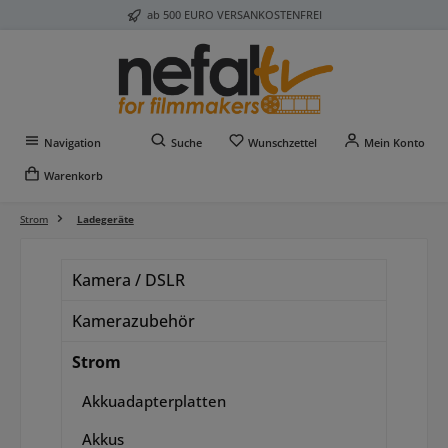
ab 500 EURO VERSANKOSTENFREI
Zum Hauptinhalt springen
Du hast 0 Produkte auf 
Navigation
Suche
Wunschzettel
Mein Konto
Warenkorb
Strom
Ladegeräte
Kamera / DSLR
Kamerazubehör
Strom
Akkuadapterplatten
Akkus