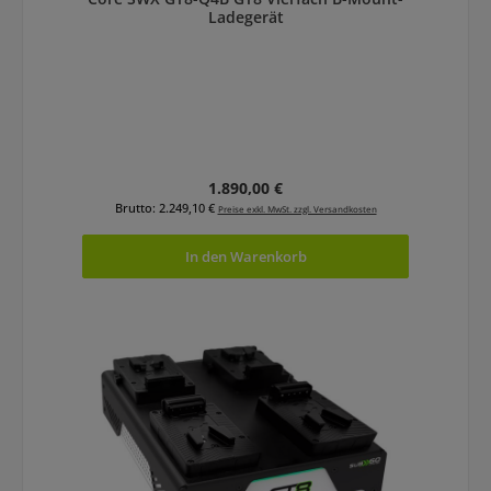
Ladegerät
Regulärer Preis:
1.890,00 €
Brutto: 2.249,10 €
Preise exkl. MwSt. zzgl. Versandkosten
In den Warenkorb