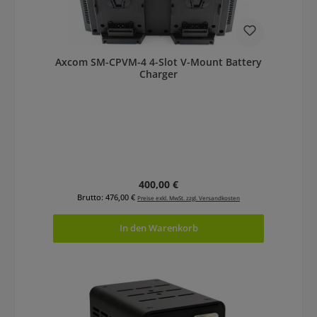
Axcom SM-CPVM-4 4-Slot V-Mount Battery
Charger
Regulärer Preis:
400,00 €
Brutto: 476,00 €
Preise exkl. MwSt. zzgl. Versandkosten
In den Warenkorb