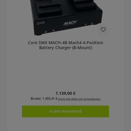
Core SWX MACH-4B Mach4 4-Position
Battery Charger (B-Mount)
Regulärer Preis:
1.139,00 €
Brutto: 1.355,41 €
Preise exkl. MwSt. zzgl. Versandkosten
In den Warenkorb