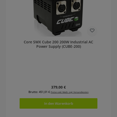
Core SWX Cube 200 200W Industrial AC
Power Supply (CUBE-200)
Regulärer Preis:
379,00 €
Brutto: 451,01 €
Preise exkl. MwSt. zzgl. Versandkosten
In den Warenkorb