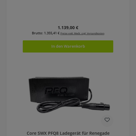
Regulärer Preis:
1.139,00 €
Brutto: 1.355,41 €
Preise exkl. MwSt. zzgl. Versandkosten
In den Warenkorb
Core SWX PFQ8 Ladegerät für Renegade