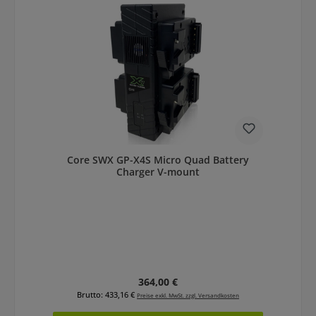
Core SWX GP-X4S Micro Quad Battery
Charger V-mount
Regulärer Preis:
364,00 €
Brutto: 433,16 €
Preise exkl. MwSt. zzgl. Versandkosten