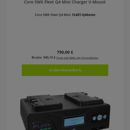
Core SWX Fleet Q4 Mini Charger V-Mount
Core SWX Fleet Q4 Mini:
FLEET-Q4Smini
Regulärer Preis:
790,00 €
Brutto: 940,10 €
Preise exkl. MwSt. zzgl. Versandkosten
In den Warenkorb