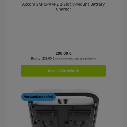
Axcom SM-CPVM-2 2-Slot V-Mount Battery
Charger
Regulärer Preis:
200,00 €
Brutto: 238,00 €
Preise exkl. MwSt. zzgl. Versandkosten
In den Warenkorb
Versandkostenfrei