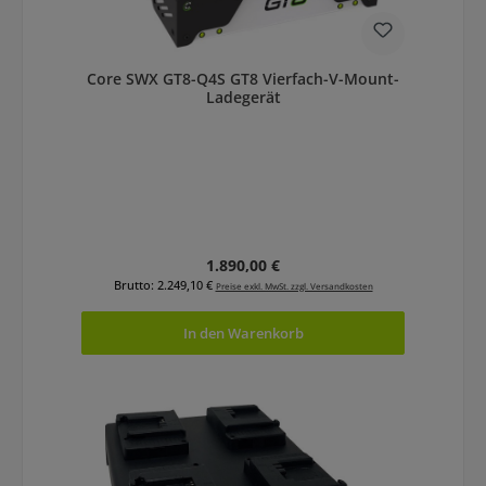
Core SWX GT8-Q4S GT8 Vierfach-V-Mount-
Ladegerät
Regulärer Preis:
1.890,00 €
Brutto: 2.249,10 €
Preise exkl. MwSt. zzgl. Versandkosten
In den Warenkorb