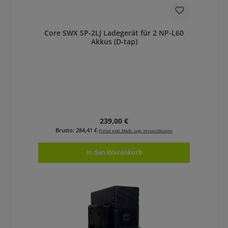
Core SWX SP-2LJ Ladegerät für 2 NP-L60
Akkus (D-tap)
Regulärer Preis:
239,00 €
Brutto: 284,41 €
Preise exkl. MwSt. zzgl. Versandkosten
In den Warenkorb