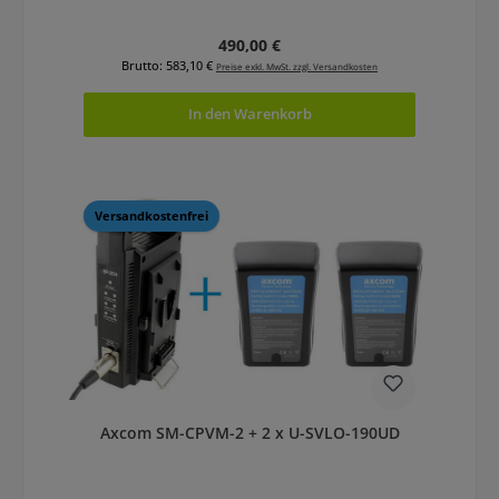
Regulärer Preis:
490,00 €
Brutto: 583,10 €
Preise exkl. MwSt. zzgl. Versandkosten
In den Warenkorb
Versandkostenfrei
Axcom SM-CPVM-2 + 2 x U-SVLO-190UD