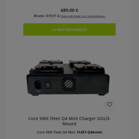
Regulärer Preis:
689,00 €
Brutto: 819,91 €
Preise exkl. MwSt. zzgl. Versandkosten
In den Warenkorb
Core SWX Fleet Q4 Mini Charger GOLD-
Mount
Core SWX Fleet Q4 Mini:
FLEET-Q4Amini