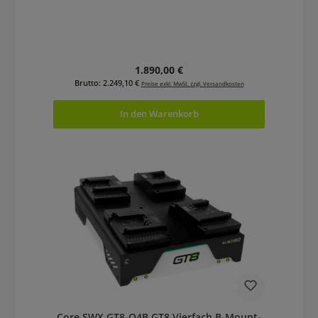
Regulärer Preis:
1.890,00 €
Brutto: 2.249,10 €
Preise exkl. MwSt. zzgl. Versandkosten
In den Warenkorb
Core SWX GT8-Q4B GT8 Vierfach B-Mount-