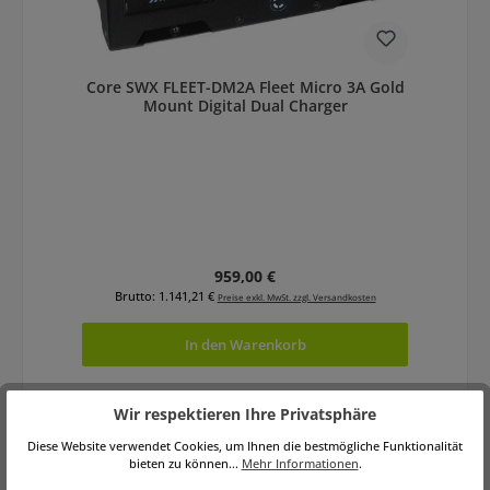
Core SWX FLEET-DM2A Fleet Micro 3A Gold
Mount Digital Dual Charger
Regulärer Preis:
959,00 €
Brutto: 1.141,21 €
Preise exkl. MwSt. zzgl. Versandkosten
In den Warenkorb
Wir respektieren Ihre Privatsphäre
Diese Website verwendet Cookies, um Ihnen die bestmögliche Funktionalität
bieten zu können...
Mehr Informationen
.