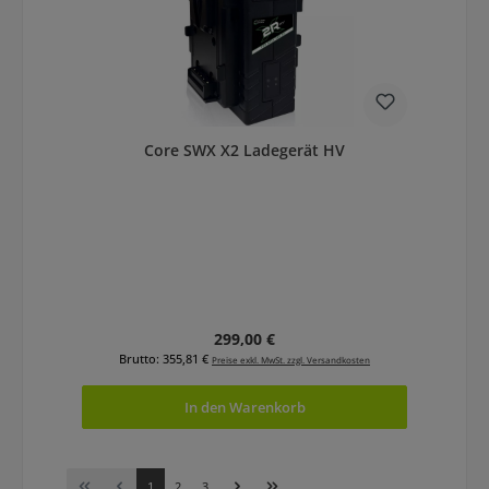
Core SWX X2 Ladegerät HV
Regulärer Preis:
299,00 €
Brutto: 355,81 €
Preise exkl. MwSt. zzgl. Versandkosten
In den Warenkorb
Seite
Seite
Seite
1
2
3