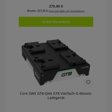
Regulärer Preis:
275,00 €
Brutto: 327,25 €
Preise exkl. MwSt. zzgl. Versandkosten
In den Warenkorb
Core SWX GT8-Q4A GT8 Vierfach-G-Mount-
Ladegerät