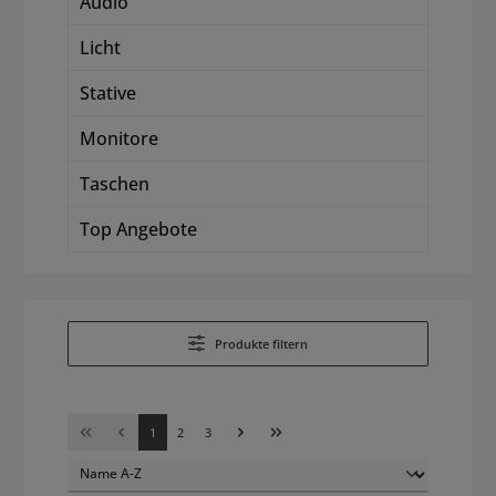
Audio
Licht
Stative
Monitore
Taschen
Top Angebote
Produkte filtern
Seite
Seite
Seite
1
2
3