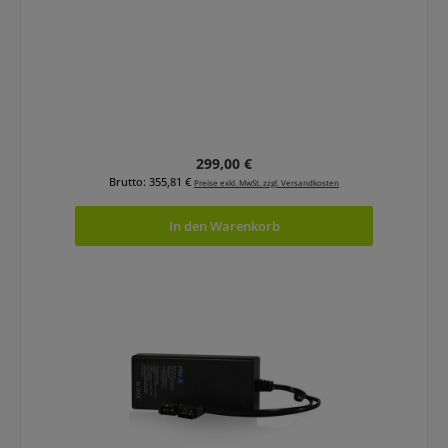
Regulärer Preis:
299,00 €
Brutto: 355,81 €
Preise exkl. MwSt. zzgl. Versandkosten
In den Warenkorb