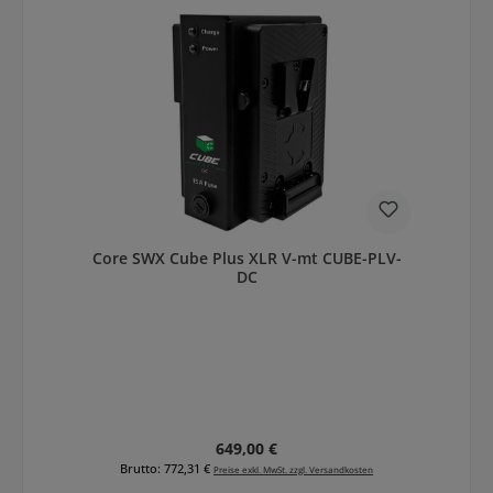
Core SWX Cube Plus XLR V-mt CUBE-PLV-
DC
Regulärer Preis:
649,00 €
Brutto: 772,31 €
Preise exkl. MwSt. zzgl. Versandkosten