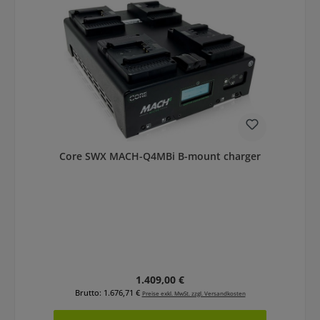
Core SWX MACH-Q4MBi B-mount charger
Regulärer Preis:
1.409,00 €
Brutto: 1.676,71 €
Preise exkl. MwSt. zzgl. Versandkosten