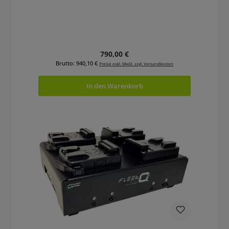
Regulärer Preis:
790,00 €
Brutto: 940,10 €
Preise exkl. MwSt. zzgl. Versandkosten
In den Warenkorb