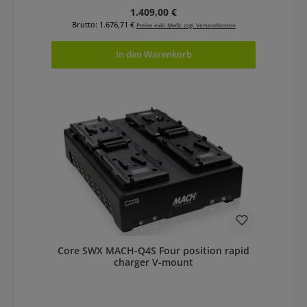
Regulärer Preis:
1.409,00 €
Brutto: 1.676,71 €
Preise exkl. MwSt. zzgl. Versandkosten
In den Warenkorb
Core SWX MACH-Q4S Four position rapid
charger V-mount