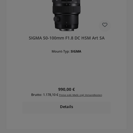
SIGMA 50-100mm F1.8 DC HSM Art SA
Mount-Typ:
SIGMA
Regulärer Preis:
990,00 €
Brutto: 1.178,10 €
Preise exkl. MwSt. zzgl. Versandkosten
Details