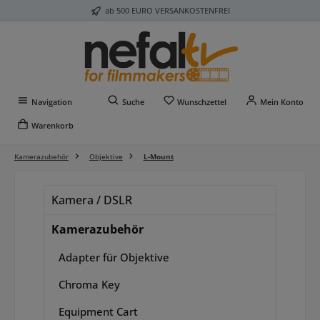
ab 500 EURO VERSANKOSTENFREI
Zum Hauptinhalt springen
Du hast 0 Produkte auf 
Navigation
Suche
Wunschzettel
Mein Konto
Warenkorb
Kamerazubehör
Objektive
L-Mount
Kamera / DSLR
Kamerazubehör
Adapter für Objektive
Chroma Key
Equipment Cart