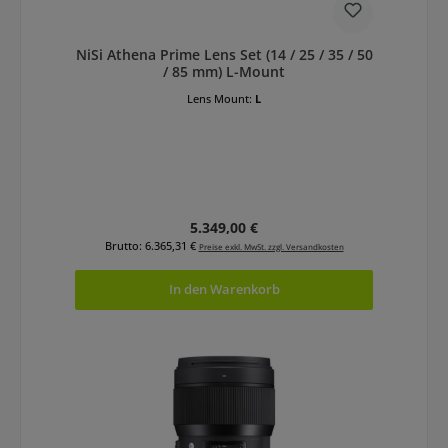
NiSi Athena Prime Lens Set (14 / 25 / 35 / 50
/ 85 mm) L-Mount
Lens Mount:
L
Regulärer Preis:
5.349,00 €
Brutto: 6.365,31 €
Preise exkl. MwSt. zzgl. Versandkosten
In den Warenkorb