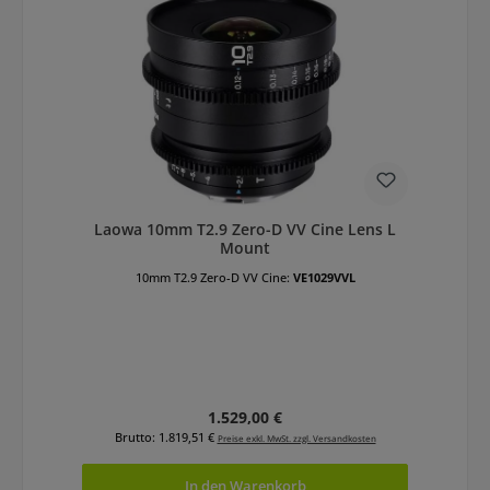
Laowa 10mm T2.9 Zero-D VV Cine Lens L
Mount
10mm T2.9 Zero-D VV Cine:
VE1029VVL
Regulärer Preis:
1.529,00 €
Brutto: 1.819,51 €
Preise exkl. MwSt. zzgl. Versandkosten
In den Warenkorb