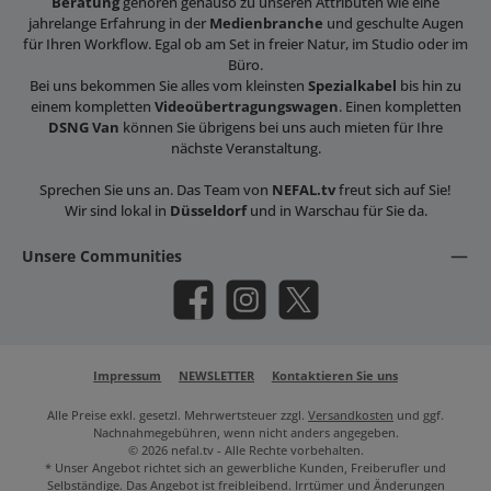
Beratung
gehören genauso zu unseren Attributen wie eine
jahrelange Erfahrung in der
Medienbranche
und geschulte Augen
für Ihren Workflow. Egal ob am Set in freier Natur, im Studio oder im
Büro.
Bei uns bekommen Sie alles vom kleinsten
Spezialkabel
bis hin zu
einem kompletten
Videoübertragungswagen
. Einen kompletten
DSNG Van
können Sie übrigens bei uns auch mieten für Ihre
nächste Veranstaltung.
Sprechen Sie uns an. Das Team von
NEFAL.tv
freut sich auf Sie!
Wir sind lokal in
Düsseldorf
und in Warschau für Sie da.
Unsere Communities
Facebook
Instagram
X / Twitter
Impressum
NEWSLETTER
Kontaktieren Sie uns
Alle Preise exkl. gesetzl. Mehrwertsteuer zzgl.
Versandkosten
und ggf.
Nachnahmegebühren, wenn nicht anders angegeben.
© 2026 nefal.tv - Alle Rechte vorbehalten.
* Unser Angebot richtet sich an gewerbliche Kunden, Freiberufler und
Selbständige. Das Angebot ist freibleibend. Irrtümer und Änderungen