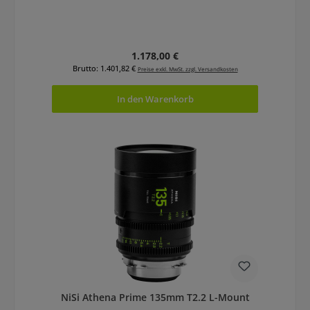
Regulärer Preis:
1.178,00 €
Brutto: 1.401,82 €
Preise exkl. MwSt. zzgl. Versandkosten
In den Warenkorb
NiSi Athena Prime 135mm T2.2 L-Mount