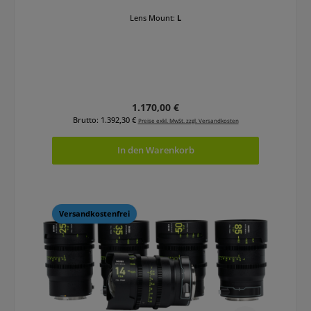
Lens Mount:
L
Regulärer Preis:
1.170,00 €
Brutto: 1.392,30 €
Preise exkl. MwSt. zzgl. Versandkosten
In den Warenkorb
Versandkostenfrei