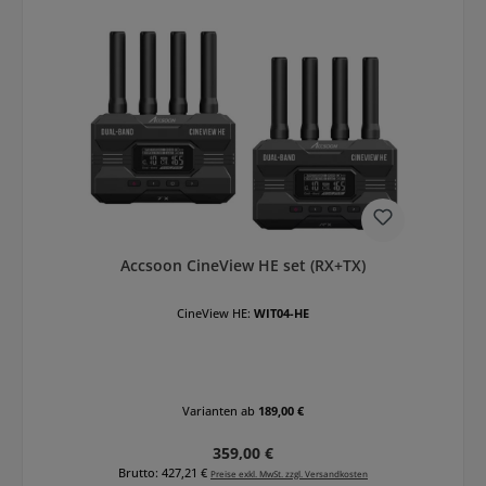
Accsoon CineView HE set (RX+TX)
CineView HE:
WIT04-HE
Varianten ab
189,00 €
Regulärer Preis:
359,00 €
Brutto: 427,21 €
Preise exkl. MwSt. zzgl. Versandkosten