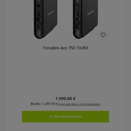
Teradek Ace 750 TX/RX
Regulärer Preis:
1.090,00 €
Brutto: 1.297,10 €
Preise exkl. MwSt. zzgl. Versandkosten
In den Warenkorb