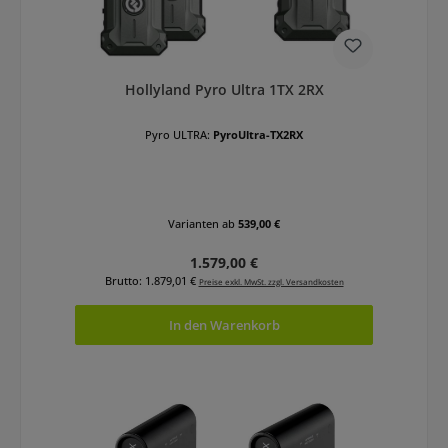
Hollyland Pyro Ultra 1TX 2RX
Pyro ULTRA:
PyroUltra-TX2RX
Varianten ab
539,00 €
Regulärer Preis:
1.579,00 €
Brutto: 1.879,01 €
Preise exkl. MwSt. zzgl. Versandkosten
In den Warenkorb