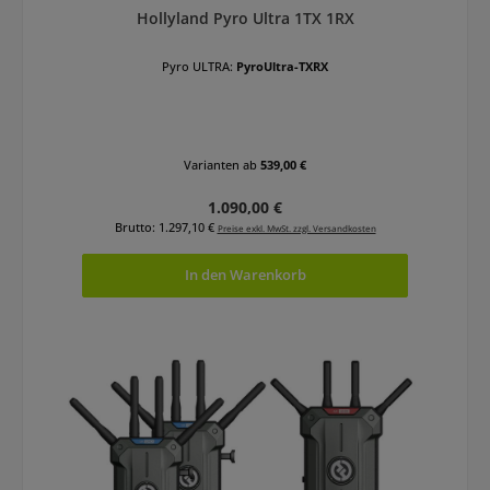
Hollyland Pyro Ultra 1TX 1RX
Pyro ULTRA:
PyroUltra-TXRX
Varianten ab
539,00 €
Regulärer Preis:
1.090,00 €
Brutto: 1.297,10 €
Preise exkl. MwSt. zzgl. Versandkosten
In den Warenkorb