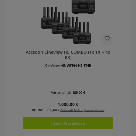
Accsoon Cineview HE COMBO (1x TX + 4x
RX)
CineView HE:
WIT04-HE-1T4R
Varianten ab
189,00 €
Regulärer Preis:
1.000,00 €
Brutto: 1.190,00 €
Preise exkl. MwSt. zzgl. Versandkosten
In den Warenkorb