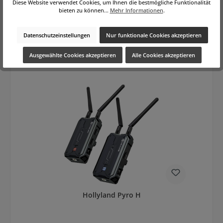
Varianten ab
209,00 €
Diese Website verwendet Cookies, um Ihnen die bestmögliche Funktionalität
bieten zu können...
Mehr Informationen
.
Regulärer Preis:
409,00 €
Brutto: 486,71 €
Preise exkl. MwSt. zzgl. Versandkosten
Datenschutzeinstellungen
Nur funktionale Cookies akzeptieren
In den Warenkorb
Ausgewählte Cookies akzeptieren
Alle Cookies akzeptieren
Hollyland Pyro H