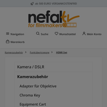
ab 500 EURO VERSANKOSTENFREI
Zum Hauptinhalt springen
Du hast 0 Produkte auf 
Navigation
Suche
Wunschzettel
Mein Konto
Warenkorb
Kamerazubehör
Funkübertragung
HDMI Set
Kamera / DSLR
Kamerazubehör
Adapter für Objektive
Chroma Key
Equipment Cart