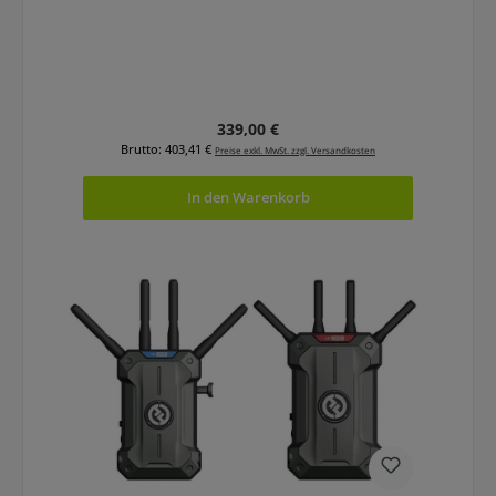
Regulärer Preis:
339,00 €
Brutto: 403,41 €
Preise exkl. MwSt. zzgl. Versandkosten
In den Warenkorb