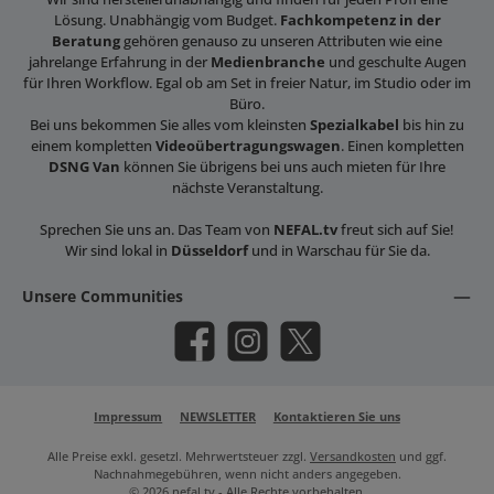
Lösung. Unabhängig vom Budget.
Fachkompetenz in der
Beratung
gehören genauso zu unseren Attributen wie eine
jahrelange Erfahrung in der
Medienbranche
und geschulte Augen
für Ihren Workflow. Egal ob am Set in freier Natur, im Studio oder im
Büro.
Bei uns bekommen Sie alles vom kleinsten
Spezialkabel
bis hin zu
einem kompletten
Videoübertragungswagen
. Einen kompletten
DSNG Van
können Sie übrigens bei uns auch mieten für Ihre
nächste Veranstaltung.
Sprechen Sie uns an. Das Team von
NEFAL.tv
freut sich auf Sie!
Wir sind lokal in
Düsseldorf
und in Warschau für Sie da.
Unsere Communities
Facebook
Instagram
X / Twitter
Impressum
NEWSLETTER
Kontaktieren Sie uns
Alle Preise exkl. gesetzl. Mehrwertsteuer zzgl.
Versandkosten
und ggf.
Nachnahmegebühren, wenn nicht anders angegeben.
© 2026 nefal.tv - Alle Rechte vorbehalten.