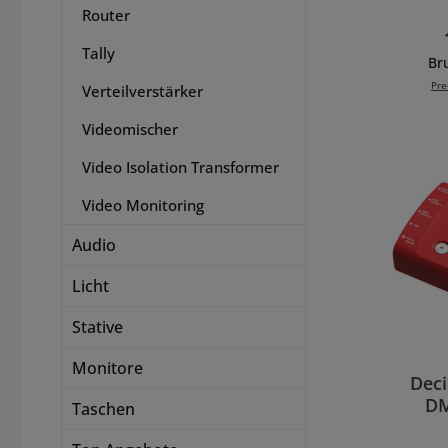
Router
Ultr
k
Tally
Moni
Bru
Ultra
Pre
Verteilverstärker
Fern
und 
Videomischer
In 
Bildsc
Selbs
Video Isolation Transformer
Organ
Video Monitoring
ni
arb
Audio
unte
HD- u
Licht
Quelle
für di
Stative
ein 
an
Monitore
Blackm
Dec
bi
DM
Taschen
Layout
HDM
Ans