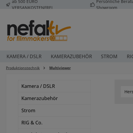
ab 500 EURO
Persönliche Bera
 Hauptinhalt springen
Zur Suche springen
Zur Hauptnavigation springen
VERSANKOSTENFREI
Showroom
KAMERA / DSLR
KAMERAZUBEHÖR
STROM
RI
Produktionstechnik
Multiviewer
Kamera / DSLR
Hers
Kamerazubehör
Strom
RIG & Co.