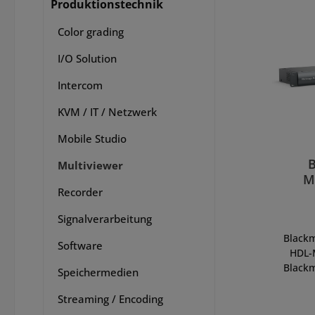
Produktionstechnik
Color grading
I/O Solution
Intercom
KVM / IT / Netzwerk
Mobile Studio
Multiviewer
M
Recorder
Signalverarbeitung
Blackm
Software
HDL-
Blackm
Speichermedien
is
Meh
Streaming / Encoding
Route