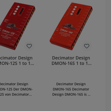
cimator Design
Decimator Design
ON-12S 1 to 12
DMON-16S 1 to 16
Channel
Channel Multi-
MultiViewer
Viewer
Decimator Design
Decimator Design
ON-12S Der DMON-
DMON-16S Decimator
2S von Decimator
Design DMON-16S is 1
ign ist ein 1- bis 12-
to 16 Channel Multi-
nal-Multiviewer mit
Viewer with SDI and
SDI- und HDMI-
HDMI Outputs for