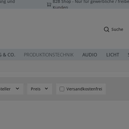
tung und
B2B Shop - Nur für gewerbliche / freibe
Kunden
Suche
G & CO.
PRODUKTIONSTECHNIK
AUDIO
LICHT
Filter hinzufügen: Versandkoste
teller
Preis
Versandkostenfrei