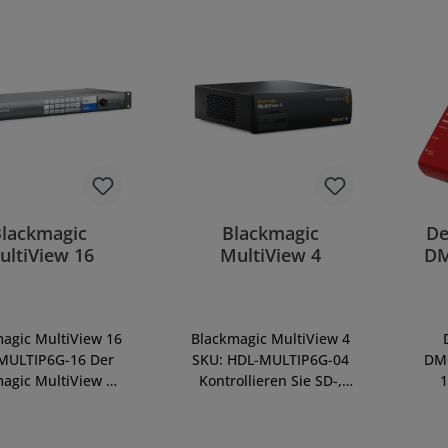
Blackmagic
Blackmagic
De
ultiView 16
MultiView 4
DM
agic MultiView 16
Blackmagic MultiView 4
MULTIP6G-16 Der
SKU: HDL-MULTIP6G-04
DM
agic MultiView 16
Kontrollieren Sie SD-,
1
t der welterste
HD- und Ultra-HD-
Des
rfachansichts-
Quellen gleichzeitig in
Ka
r, der in nativem
beliebiger Kombination