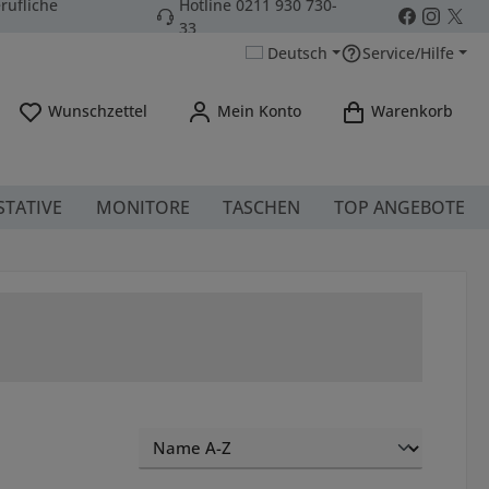
rufliche
Hotline 0211 930 730-
33
Deutsch
Service/Hilfe
Du hast 0 Produkte auf dem Merkzettel
Wunschzettel
Mein Konto
Warenkorb
STATIVE
MONITORE
TASCHEN
TOP ANGEBOTE
nfrei