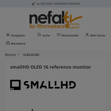
ab 500 EURO VERSANKOSTENFREI
Zum Hauptinhalt springen
Du hast 0 Produkte auf 
Navigation
Suche
Wunschzettel
Mein Konto
Warenkorb
Monitore
12 bis 22 Zoll
smallHD OLED 16 reference monitor
Bildergalerie überspringen