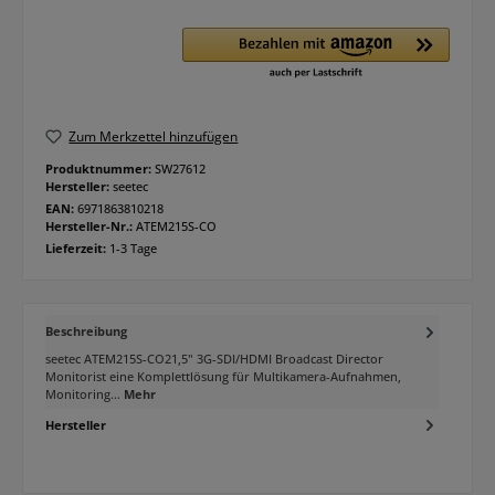
Zum Merkzettel hinzufügen
Produktnummer:
SW27612
Hersteller:
seetec
EAN:
6971863810218
Hersteller-Nr.:
ATEM215S-CO
Lieferzeit:
1-3 Tage
Beschreibung
seetec ATEM215S-CO21,5" 3G-SDI/HDMI Broadcast Director
Monitorist eine Komplettlösung für Multikamera-Aufnahmen,
Monitoring…
Mehr
Hersteller