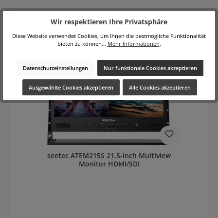
Wir respektieren Ihre Privatsphäre
Diese Website verwendet Cookies, um Ihnen die bestmögliche Funktionalität
Produktgalerie überspringen
Zubehör
bieten zu können...
Mehr Informationen
.
Datenschutzeinstellungen
Nur funktionale Cookies akzeptieren
Ausgewählte Cookies akzeptieren
Alle Cookies akzeptieren
seetec ATEM215S 21.5-inch Multiview
Monitor HDMI/SDI