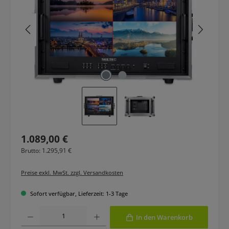
Regulärer Preis:
1.089,00 €
Brutto: 1.295,91 €
Preise exkl. MwSt. zzgl. Versandkosten
Sofort verfügbar, Lieferzeit: 1-3 Tage
Produkt Anzahl: Gib den gewünschten Wert ein oder benutze die Schaltfläche
In den Warenkorb