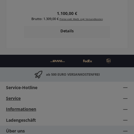
Regulärer Preis:
1.100,00 €
Brutto: 1.309,00 €
Preise exkl. MwSt. zzgl. Versandkosten
Details
ab 500 EURO VERSANKOSTENFREI
Service-Hotline
Service
Informationen
Ladengeschäft
Über uns