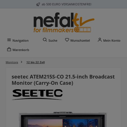
ab 500 EURO VERSANKOSTENFREI
Zum Hauptinhalt springen
Du hast 0 Produkte auf 
Navigation
Suche
Wunschzettel
Mein Konto
Warenkorb
Monitore
12 bis 22 Zoll
seetec ATEM215S-CO 21.5-inch Broadcast
Monitor (Carry-On Case)
Bildergalerie überspringen