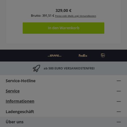
Regulärer Preis:
329,00 €
Brutto: 391,51 €
Preise exkl. MwSt. zzgl. Versandkosten
In den Warenkorb
ab 500 EURO VERSANKOSTENFREI
Service-Hotline
Service
Informationen
Ladengeschäft
Über uns