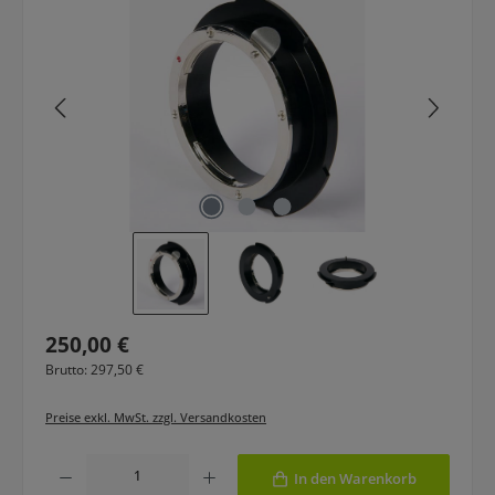
Regulärer Preis:
250,00 €
Brutto: 297,50 €
Preise exkl. MwSt. zzgl. Versandkosten
Produkt Anzahl: Gib den gewünschten Wert ein oder benutze die Schaltfläche
In den Warenkorb