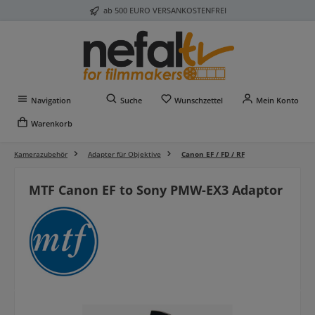
ab 500 EURO VERSANKOSTENFREI
Zum Hauptinhalt springen
Du hast 0 Produkte auf 
Navigation
Suche
Wunschzettel
Mein Konto
Warenkorb
Kamerazubehör
Adapter für Objektive
Canon EF / FD / RF
MTF Canon EF to Sony PMW-EX3 Adaptor
Bildergalerie überspringen