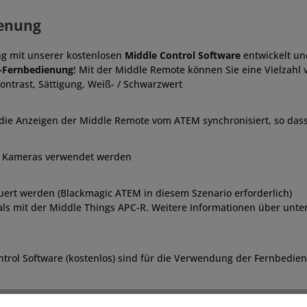
ienung
g mit unserer kostenlosen
Middle Control Software
entwickelt un
Z-Fernbedienung
! Mit der Middle Remote können Sie eine Vielzahl
Kontrast, Sättigung, Weiß- / Schwarzwert
ie Anzeigen der Middle Remote vom ATEM synchronisiert, so dass
r Kameras verwendet werden
ert werden (Blackmagic ATEM in diesem Szenario erforderlich)
s mit der Middle Things APC-R. Weitere Informationen über unter
ntrol Software (kostenlos) sind für die Verwendung der Fernbedien