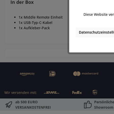
In der Box
Diese Website ver
1x Middle Remote Einheit
1x USB-Typ-C-Kabel
1x Aufkleber-Pack
Datenschutzeinstel
Wir versenden mit:
ab 500 EURO
Persönlich
VERSANKOSTENFREI
Showroom