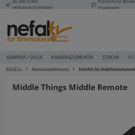
ab 500 EURO
Persönliche Bera
 Hauptinhalt springen
Zur Suche springen
Zur Hauptnavigation springen
VERSANKOSTENFREI
Showroom
KAMERA / DSLR
KAMERAZUBEHÖR
STROM
RI
RIG & Co.
Kamerastabilisierung
Zubehör für Stabilisierungssy
Middle Things Middle Remote
Bildergalerie überspringen