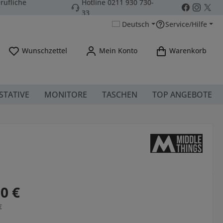
rufliche
Hotline 0211 930 730-
33
Deutsch
Service/Hilfe
Du hast 0 Produkte auf dem Merkzettel
Wunschzettel
Mein Konto
Warenkorb
STATIVE
MONITORE
TASCHEN
TOP ANGEBOTE
s:
0 €
€