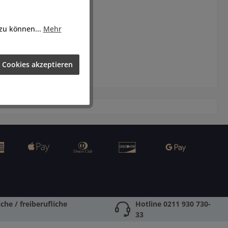
 zu können...
Mehr
 Cookies akzeptieren
che / freiberufliche
Hotline 0211 930 730-
33