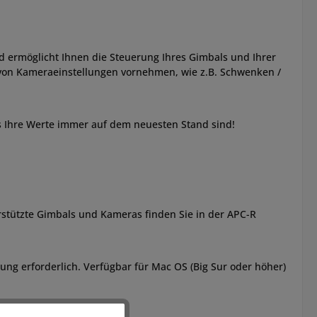
d ermöglicht Ihnen die Steuerung Ihres Gimbals und Ihrer
 von Kameraeinstellungen vornehmen, wie z.B. Schwenken /
 Ihre Werte immer auf dem neuesten Stand sind!
stützte Gimbals und Kameras finden Sie in der APC-R
ung erforderlich. Verfügbar für Mac OS (Big Sur oder höher)