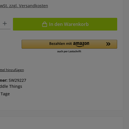
MwSt. zzgl. Versandkosten
l: Gib den gewünschten Wert ein oder benutze die Schaltflächen 
In den Warenkorb
tel hinzufügen
mer:
SW29227
ddle Things
 Tage