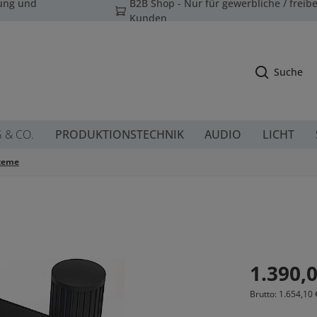
tung und
B2B Shop - Nur für gewerbliche / freibe
Kunden
Suche
G & CO.
PRODUKTIONSTECHNIK
AUDIO
LICHT
steme
Regulärer Prei
1.390,0
Brutto: 1.654,10 