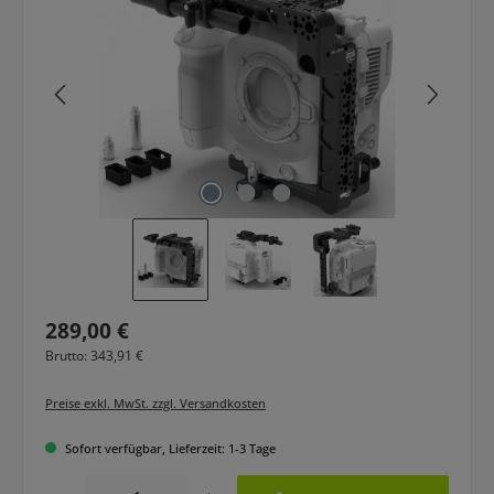
Regulärer Preis:
289,00 €
Brutto: 343,91 €
Preise exkl. MwSt. zzgl. Versandkosten
Sofort verfügbar, Lieferzeit: 1-3 Tage
Produkt Anzahl: Gib den gewünschten Wert ein oder benutze die Schaltfläche