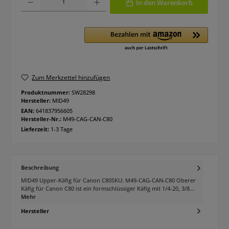
In den Warenkorb
Zum Merkzettel hinzufügen
Produktnummer:
SW28298
Hersteller:
MID49
EAN:
641837956605
Hersteller-Nr.:
M49-CAG-CAN-C80
Lieferzeit:
1-3 Tage
Beschreibung
MID49 Upper-Käfig für Canon C80SKU: M49-CAG-CAN-C80 Oberer
Käfig für Canon C80 ist ein formschlüssiger Käfig mit 1/4-20, 3/8…
Mehr
Hersteller