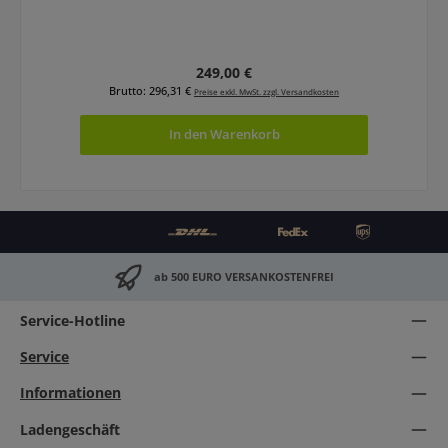
Regulärer Preis:
249,00 €
Brutto: 296,31 €
Preise exkl. MwSt. zzgl. Versandkosten
In den Warenkorb
ab 500 EURO VERSANKOSTENFREI
Service-Hotline
Service
Informationen
Ladengeschäft