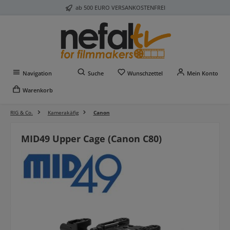
ab 500 EURO VERSANKOSTENFREI
Zum Hauptinhalt springen
Du hast 0 Produkte auf 
Navigation
Suche
Wunschzettel
Mein Konto
Warenkorb
RIG & Co.
Kamerakäfig
Canon
MID49 Upper Cage (Canon C80)
Bildergalerie überspringen