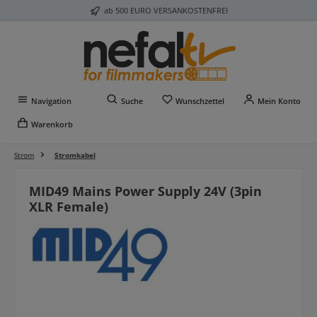
ab 500 EURO VERSANKOSTENFREI
Zum Hauptinhalt springen
Du hast 0 Produkte auf 
Navigation
Suche
Wunschzettel
Mein Konto
Warenkorb
Strom
Stromkabel
MID49 Mains Power Supply 24V (3pin
XLR Female)
Bildergalerie überspringen