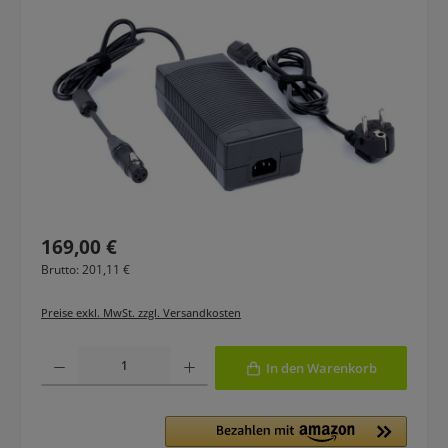
Regulärer Preis:
169,00 €
Brutto: 201,11 €
Preise exkl. MwSt. zzgl. Versandkosten
Produkt Anzahl: Gib den gewünschten Wert ein oder benutze die Schaltfläche
In den Warenkorb