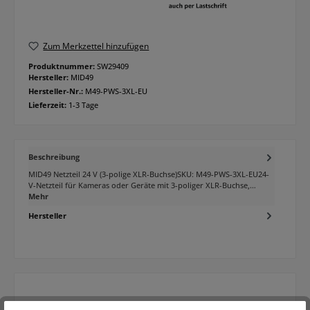
Zum Merkzettel hinzufügen
Produktnummer:
SW29409
Hersteller:
MID49
Hersteller-Nr.:
M49-PWS-3XL-EU
Lieferzeit:
1-3 Tage
Beschreibung
MID49 Netzteil 24 V (3-polige XLR-Buchse)SKU: M49-PWS-3XL-EU24-
V-Netzteil für Kameras oder Geräte mit 3-poliger XLR-Buchse,…
Mehr
Hersteller