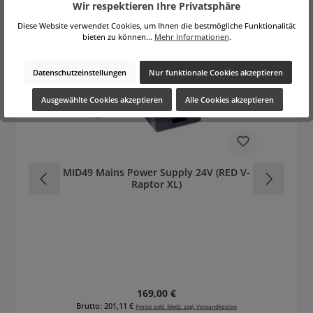
Produktgalerie überspringen
Ähnliche Produkte
Wir respektieren Ihre Privatsphäre
Diese Website verwendet Cookies, um Ihnen die bestmögliche Funktionalität
bieten zu können...
Mehr Informationen
.
Datenschutzeinstellungen
Nur funktionale Cookies akzeptieren
Ausgewählte Cookies akzeptieren
Alle Cookies akzeptieren
MID49 Mains Power Supply 24V (RED V-
Raptor XL)
Ami
Regulärer Preis:
169,00 €
Brutto: 201,11 €
Preise exkl. MwSt. zzgl. Versandkosten