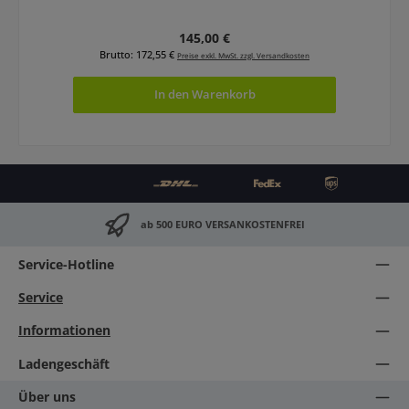
Regulärer Preis:
145,00 €
Brutto: 172,55 €
Preise exkl. MwSt. zzgl. Versandkosten
In den Warenkorb
ab 500 EURO VERSANKOSTENFREI
Service-Hotline
Service
Informationen
Ladengeschäft
Über uns