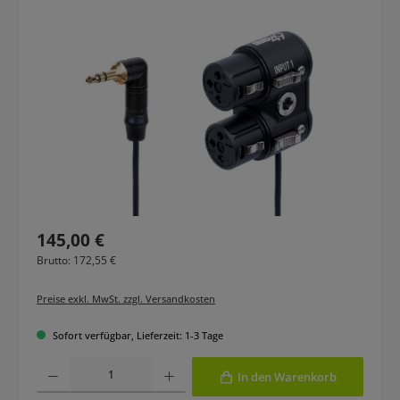
Bildergalerie überspringen
Regulärer Preis:
145,00 €
Brutto: 172,55 €
Preise exkl. MwSt. zzgl. Versandkosten
Sofort verfügbar, Lieferzeit: 1-3 Tage
Produkt Anzahl: Gib den gewünschten Wert ein oder benutze die Schaltfläche
In den Warenkorb