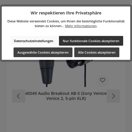
Wir respektieren Ihre Privatsphäre
Diese Website verwendet Cookies, um Ihnen die bestmögliche Funktionalität
Produktgalerie überspringen
Zubehör
bieten zu können...
Mehr Informationen
.
Datenschutzeinstellungen
Nur funktionale Cookies akzeptieren
Ausgewählte Cookies akzeptieren
Alle Cookies akzeptieren
MID49 Audio Breakout AB-5 (Sony Venice,
Venice 2, 5-pin XLR)
K