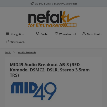
ab 500 EURO VERSANKOSTENFREI
Zum Hauptinhalt springen
Du hast 0 Produkte auf 
Navigation
Suche
Wunschzettel
Mein Konto
Warenkorb
Audio
Audio Zubehör
MID49 Audio Breakout AB-3 (RED
Komodo, DSMC2, DSLR, Stereo 3.5mm
TRS)