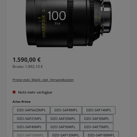
Regulärer Preis:
1.590,00 €
Brutto: 1.892,10 €
Preise exkl. MwSt. zzgl. Versandkosten
Nicht mehr verfügbar
auswählen
Arles Prime
DZO-SAP5A25MPL
DZO-SAP8MPL
DZO-SAP14MPL
DZO-SAP21MPL
DZO-SAP25MPL
DZO-SAP35MPL
DZO-SAP40MPL
DZO-SAP50MPL
DZO-SAP75MPL
DZO-SAP100MPL
DZO-SAP135MPL
DZO-SAP180MPL