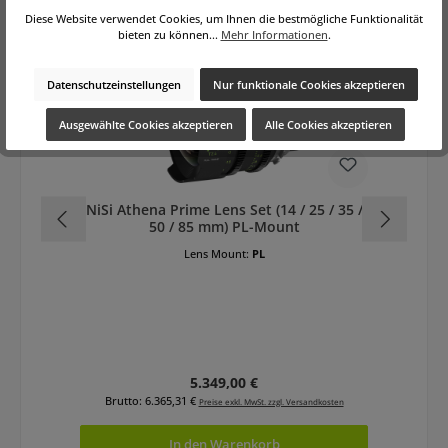
Versandkostenfrei
Ve
Diese Website verwendet Cookies, um Ihnen die bestmögliche Funktionalität
bieten zu können...
Mehr Informationen
.
Datenschutzeinstellungen
Nur funktionale Cookies akzeptieren
Ausgewählte Cookies akzeptieren
Alle Cookies akzeptieren
NiSi Athena Prime Lens Set (14 / 25 / 35 /
Ni
50 / 85 mm) PL-Mount
Lens Mount:
PL
Regulärer Preis:
5.349,00 €
Brutto: 6.365,31 €
Preise exkl. MwSt. zzgl. Versandkosten
In den Warenkorb