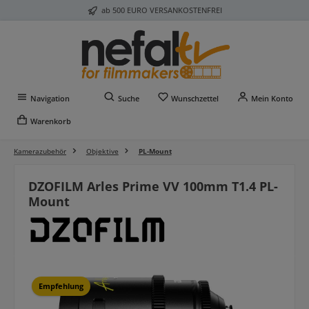
ab 500 EURO VERSANKOSTENFREI
Zum Hauptinhalt springen
Du hast 0 Produkte auf 
Navigation
Suche
Wunschzettel
Mein Konto
Warenkorb
Kamerazubehör
Objektive
PL-Mount
DZOFILM Arles Prime VV 100mm T1.4 PL-
Mount
Bildergalerie überspringen
Empfehlung