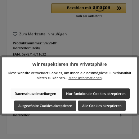
Zum Merkzettel hinzufügen
Produktnummer:
SW29401
Hersteller:
Deity
EAN:
6978714711632
Hersteller-Nr.:
PR-4
Wir respektieren Ihre Privatsphäre
Lieferzeit:
30 Tage
Diese Website verwendet Cookies, um Ihnen die bestmögliche Funktionalität
bieten zu können...
Mehr Informationen
.
Beschreibung
Datenschutzeinstellungen
Nur funktionale Cookies akzeptieren
Deity PR-4 Tragbarer 32-Bit Float Field Recorder mit 4
EingängenKleine Produktionen haben selten den Luxus eines
Ausgewählte Cookies akzeptieren
Alle Cookies akzeptieren
eigenen Ton…
Mehr
Hersteller