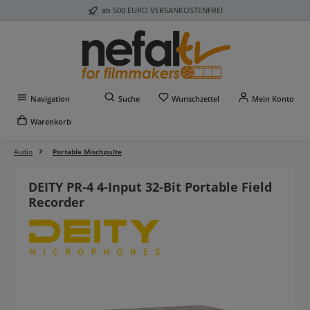
ab 500 EURO VERSANKOSTENFREI
Zum Hauptinhalt springen
Du hast 0 Produkte auf 
Navigation
Suche
Wunschzettel
Mein Konto
Warenkorb
Audio
Portable Mischpulte
DEITY PR-4 4-Input 32-Bit Portable Field
Recorder
Bildergalerie überspringen