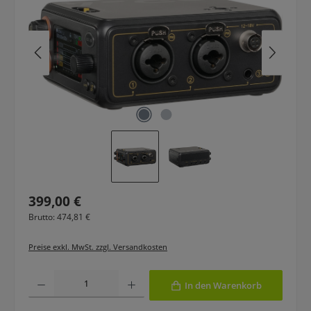
Regulärer Preis:
399,00 €
Brutto: 474,81 €
Preise exkl. MwSt. zzgl. Versandkosten
Produkt Anzahl: Gib den gewünschten Wert ein oder benutze die Schaltfläche
In den Warenkorb