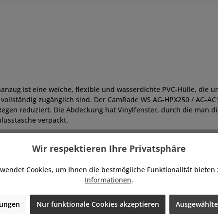
0
nzug ist eine weiche, flexible und wasserdichte PVC-Hülle, die
vollständig zugänglich sind. Der CamRade WS AG-HPX250 / AG-AC1
gen reduziert. Die Abdeckung hat Vinylfenster, durch die man di
hlusstasche verpackt.
Wir respektieren Ihre Privatsphäre
wendet Cookies, um Ihnen die bestmögliche Funktionalität bieten
Informationen
.
Zahlen Sie mit:
lungen
Nur funktionale Cookies akzeptieren
Ausgewählte