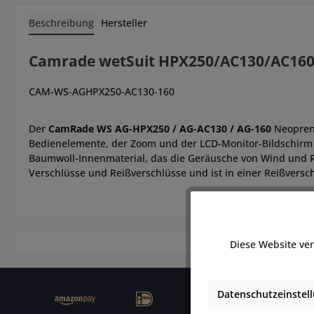
Beschreibung
Hersteller
Camrade wetSuit HPX250/AC130/AC16
CAM-WS-AGHPX250-AC130-160
Der
CamRade WS AG-HPX250 / AG-AC130 / AG-160
Neoprena
Bedienelemente, der Zoom und der LCD-Monitor-Bildschirm 
Baumwoll-Innenmaterial, das die Geräusche von Wind und Re
Verschlüsse und Reißverschlüsse und ist in einer Reißversc
Diese Website ver
Datenschutzeinstel