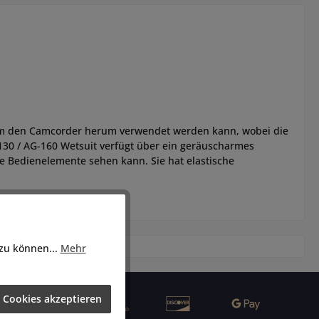
 um den Camcorder herum verwendet werden kann, wobei die
30 / AG-160 Wetsuit verfügt über ein geräuscharmes
e Bedienelemente sehen kann. Sie hat elastische
 zu können...
Mehr
 Cookies akzeptieren