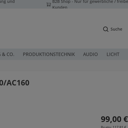
tung und
B2B Shop - Nur für gewerbliche / freibe
Kunden
Suche
G & CO.
PRODUKTIONSTECHNIK
AUDIO
LICHT
0/AC160
Regulärer Prei
99,00 €
Brutto: 117,81 €