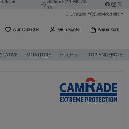
rufliche
Hotline 0211 930 730-
33
Deutsch
Service/Hilfe
Du hast 0 Produkte auf dem Merkzettel
Wunschzettel
Mein Konto
Warenkorb
STATIVE
MONITORE
TASCHEN
TOP ANGEBOTE
s: