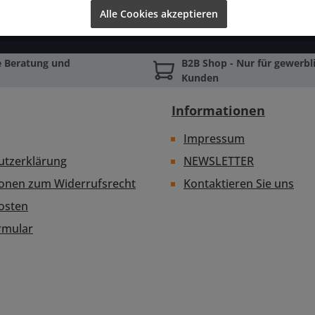
Alle Cookies akzeptieren
e Beratung und
B2B Shop - Nur für gewerbli
Kunden
Informationen
Impressum
utzerklärung
NEWSLETTER
ionen zum Widerrufsrecht
Kontaktieren Sie uns
osten
rmular