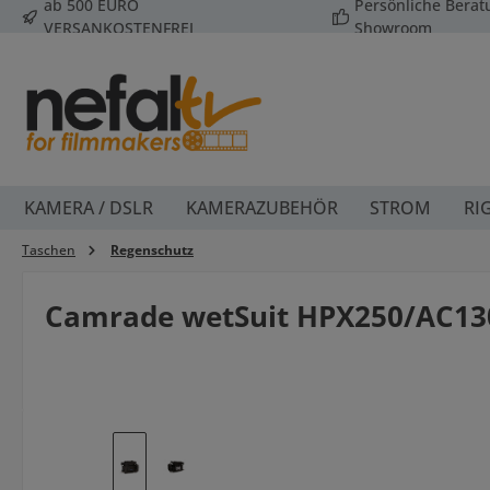
ab 500 EURO
Persönliche Bera
 Hauptinhalt springen
Zur Suche springen
Zur Hauptnavigation springen
VERSANKOSTENFREI
Showroom
KAMERA / DSLR
KAMERAZUBEHÖR
STROM
RI
Taschen
Regenschutz
Camrade wetSuit HPX250/AC13
Bildergalerie überspringen