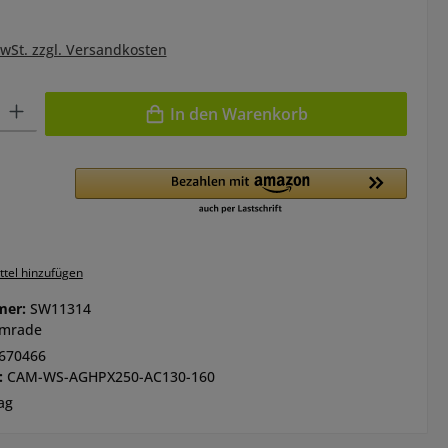
MwSt. zzgl. Versandkosten
l: Gib den gewünschten Wert ein oder benutze die Schaltflächen 
In den Warenkorb
tel hinzufügen
mer:
SW11314
mrade
670466
:
CAM-WS-AGHPX250-AC130-160
ag