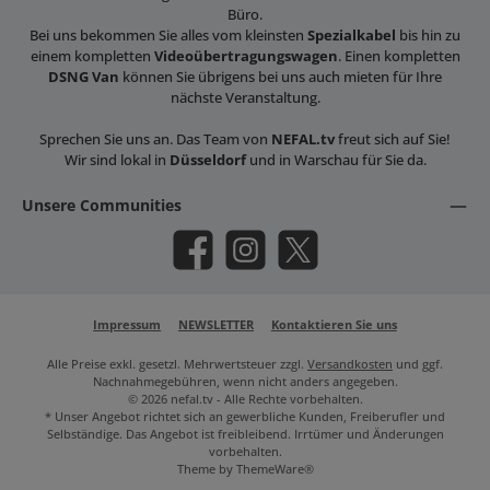
Büro.
Bei uns bekommen Sie alles vom kleinsten
Spezialkabel
bis hin zu
einem kompletten
Videoübertragungswagen
. Einen kompletten
DSNG Van
können Sie übrigens bei uns auch mieten für Ihre
nächste Veranstaltung.
Sprechen Sie uns an. Das Team von
NEFAL.tv
freut sich auf Sie!
Wir sind lokal in
Düsseldorf
und in Warschau für Sie da.
Unsere Communities
Facebook
Instagram
X / Twitter
Impressum
NEWSLETTER
Kontaktieren Sie uns
Alle Preise exkl. gesetzl. Mehrwertsteuer zzgl.
Versandkosten
und ggf.
Nachnahmegebühren, wenn nicht anders angegeben.
© 2026 nefal.tv - Alle Rechte vorbehalten.
* Unser Angebot richtet sich an gewerbliche Kunden, Freiberufler und
Selbständige. Das Angebot ist freibleibend. Irrtümer und Änderungen
vorbehalten.
Theme by
ThemeWare®