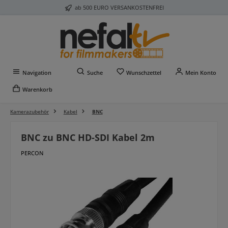
ab 500 EURO VERSANKOSTENFREI
Zum Hauptinhalt springen
Du hast 0 Produkte auf 
Navigation
Suche
Wunschzettel
Mein Konto
Warenkorb
Kamerazubehör
Kabel
BNC
BNC zu BNC HD-SDI Kabel 2m
PERCON
Bildergalerie überspringen