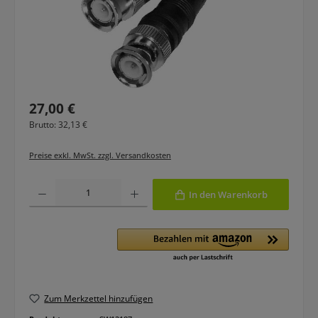
Regulärer Preis:
27,00 €
Brutto: 32,13 €
Preise exkl. MwSt. zzgl. Versandkosten
Produkt Anzahl: Gib den gewünschten Wert ein oder benutze die Schaltfläche
In den Warenkorb
Zum Merkzettel hinzufügen