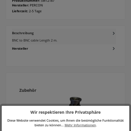
Produktnummer:
SW12187
Hersteller:
PERCON
Lieferzeit:
2-5 Tage
Beschreibung
BNC to BNC cable Length 2 m.
Hersteller
Produktgalerie überspringen
Zubehör
Wir respektieren Ihre Privatsphäre
Diese Website verwendet Cookies, um Ihnen die bestmögliche Funktionalität
bieten zu können...
Mehr Informationen
.