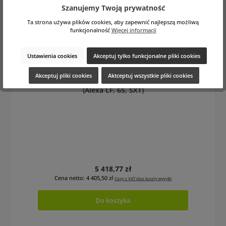
Szanujemy Twoją prywatność
Ta strona używa plików cookies, aby zapewnić najlepszą możliwą
funkcjonalność
Więcej informacji
Ustawienia cookies
Akceptuj tylko funkcjonalne pliki cookies
Akceptuj pliki cookies
Aktceptuj wszystkie pliki cookies
Wooden Camera 26V Gold Mount Plus
(Alexa LF, 65, SXT)
Cena regularna:
5 418,77 zł
Cena netto: 4 405,50 zł
Ceny z VAT plus koszty wysyłki
Do koszyka