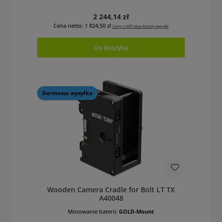
Cena regularna:
2 244,14 zł
Cena netto: 1 824,50 zł
Ceny z VAT plus koszty wysyłki
Do koszyka
Darmowa wysyłka
Wooden Camera Cradle for Bolt LT TX
A40048
Mocowanie baterii:
GOLD-Mount