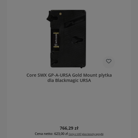
Core SWX GP-A-URSA Gold Mount plytka
dla Blackmagic URSA
Cena regularna:
766,29 zł
Cena netto: 623,00 zł
Ceny z VAT plus koszty wysyłki