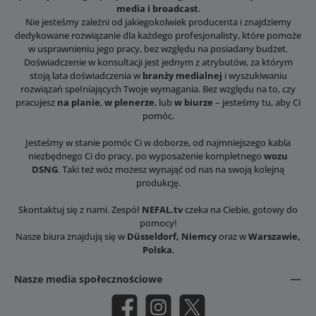
media i broadcast
.
Nie jesteśmy zależni od jakiegokolwiek producenta i znajdziemy
dedykowane rozwiązanie dla każdego profesjonalisty, które pomoże
w usprawnieniu jego pracy, bez względu na posiadany budżet.
Doświadczenie w konsultacji jest jednym z atrybutów, za którym
stoją lata doświadczenia w
branży medialnej
i wyszukiwaniu
rozwiązań spełniających Twoje wymagania. Bez względu na to, czy
pracujesz
na planie
,
w plenerze
, lub
w biurze
– jesteśmy tu, aby Ci
pomóc.
Jesteśmy w stanie pomóc Ci w doborze, od najmniejszego kabla
niezbędnego Ci do pracy, po wyposażenie kompletnego
wozu
DSNG
. Taki też wóz możesz wynająć od nas na swoją kolejną
produkcję.
Skontaktuj się z nami. Zespół
NEFAL.tv
czeka na Ciebie, gotowy do
pomocy!
Nasze biura znajdują się w
Düsseldorf, Niemcy
oraz w
Warszawie,
Polska
.
Nasze media społecznościowe
Facebook
Instagram
X / Twitter