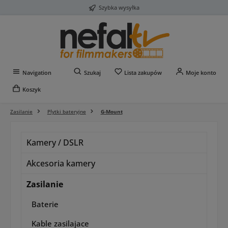
Szybka wysyłka
Przejdź do głównej zawartości
Masz 0 przedmioty na liś
Navigation
Szukaj
Lista zakupów
Moje konto
Koszyk
Zasilanie
Płytki bateryjne
G-Mount
Kamery / DSLR
Akcesoria kamery
Zasilanie
Baterie
Kable zasilajace