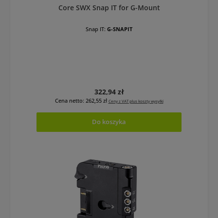
Core SWX Snap IT for G-Mount
Snap IT:
G-SNAPIT
Cena regularna:
322,94 zł
Cena netto: 262,55 zł
Ceny z VAT plus koszty wysyłki
Do koszyka