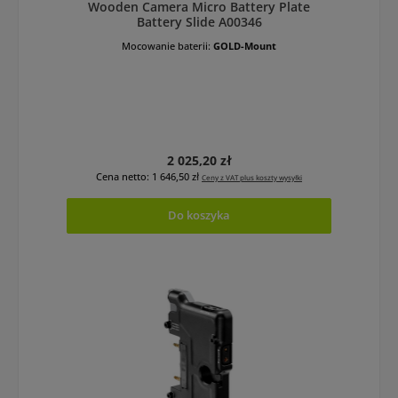
Wooden Camera Micro Battery Plate
Battery Slide A00346
Mocowanie baterii:
GOLD-Mount
Cena regularna:
2 025,20 zł
Cena netto: 1 646,50 zł
Ceny z VAT plus koszty wysyłki
Do koszyka