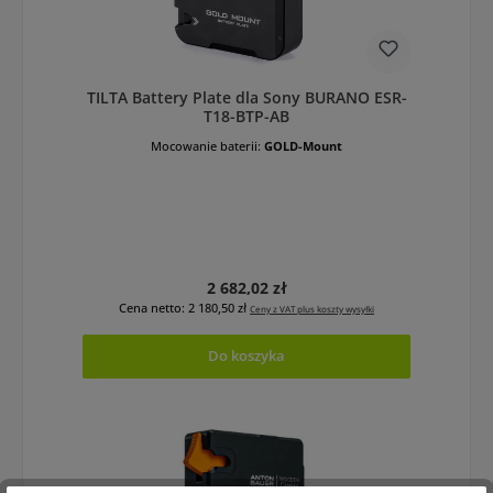
TILTA Battery Plate dla Sony BURANO ESR-
T18-BTP-AB
Mocowanie baterii:
GOLD-Mount
Cena regularna:
2 682,02 zł
Cena netto: 2 180,50 zł
Ceny z VAT plus koszty wysyłki
Do koszyka