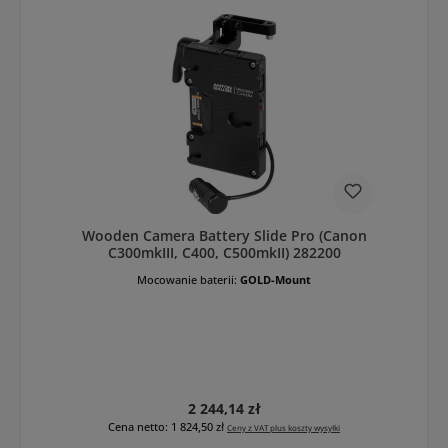
Wooden Camera Battery Slide Pro (Canon
C300mkIII, C400, C500mkII) 282200
Mocowanie baterii:
GOLD-Mount
Cena regularna:
2 244,14 zł
Cena netto: 1 824,50 zł
Ceny z VAT plus koszty wysyłki