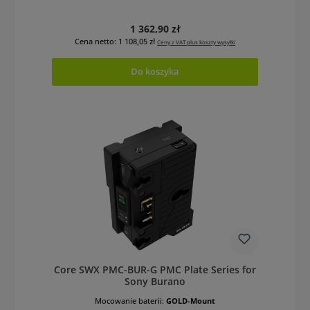
Cena regularna:
1 362,90 zł
Cena netto: 1 108,05 zł
Ceny z VAT plus koszty wysyłki
Do koszyka
Core SWX PMC-BUR-G PMC Plate Series for
Sony Burano
Mocowanie baterii:
GOLD-Mount