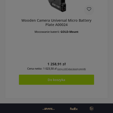
Wooden Camera Universal Micro Battery
Plate A00024
Mocowanie baterii:
GOLD-Mount
Cena regularna:
1 258,91 zł
Cena netto: 1 023,50 zł
Ceny z VAT plus koszty wysyłki
Do koszyka