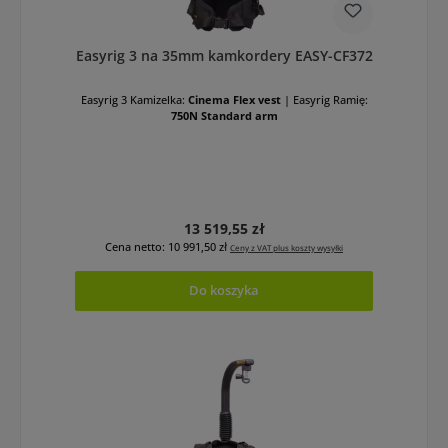
Easyrig 3 na 35mm kamkordery EASY-CF372
Easyrig 3 Kamizelka:
Cinema Flex vest
|
Easyrig Ramię:
750N Standard arm
Cena regularna:
13 519,55 zł
Cena netto: 10 991,50 zł
Ceny z VAT plus koszty wysyłki
Do koszyka