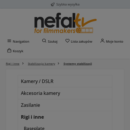
Szybka wysyłka
Przejdź do głównej zawartości
Masz 0 przedmioty na liś
Navigation
Szukaj
Lista zakupów
Moje konto
Koszyk
Rigi i inne
Stabilizacja kamery
Systemy stabilizacji
Kamery / DSLR
Akcesoria kamery
Zasilanie
Rigi i inne
Baseplate