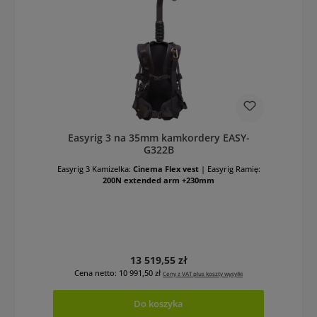
Easyrig 3 na 35mm kamkordery EASY-
G322B
Easyrig 3 Kamizelka:
Cinema Flex vest
|
Easyrig Ramię:
200N extended arm +230mm
Cena regularna:
13 519,55 zł
Cena netto: 10 991,50 zł
Ceny z VAT plus koszty wysyłki
Do koszyka