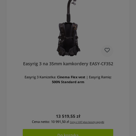
Easyrig 3 na 35mm kamkordery EASY-CF352
Easyrig 3 Kamizelka:
Cinema Flex vest
|
Easyrig Ramię:
500N Standard arm
Cena regularna:
13 519,55 zł
Cena netto: 10 991,50 zł
Ceny z VAT plus koszty wysyłki
Do koszyka