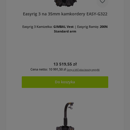
Easyrig 3 na 35mm kamkordery EASY-G322
Easyrig 3 Kamizelka:
GIMBAL Vest
|
Easyrig Ramię:
200N
Standard arm
Cena regularna:
13 519,55 zł
Cena netto: 10 991,50 zł
Ceny z VAT plus koszty wysyłki
Do koszyka