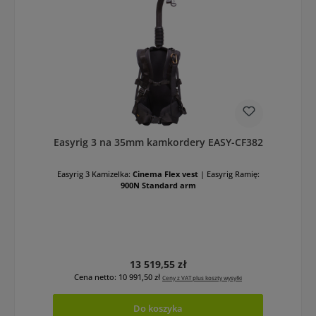
Easyrig 3 na 35mm kamkordery EASY-CF382
Easyrig 3 Kamizelka:
Cinema Flex vest
|
Easyrig Ramię:
900N Standard arm
Cena regularna:
13 519,55 zł
Cena netto: 10 991,50 zł
Ceny z VAT plus koszty wysyłki
Do koszyka