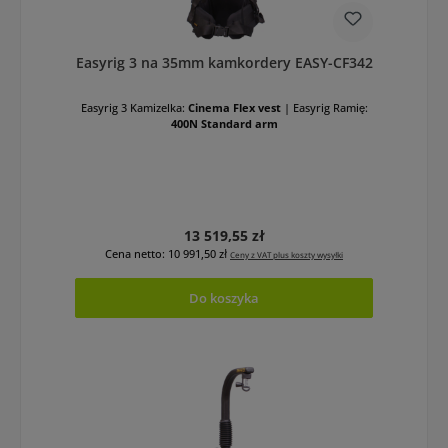
Easyrig 3 na 35mm kamkordery EASY-CF342
Easyrig 3 Kamizelka:
Cinema Flex vest
|
Easyrig Ramię:
400N Standard arm
Cena regularna:
13 519,55 zł
Cena netto: 10 991,50 zł
Ceny z VAT plus koszty wysyłki
Do koszyka