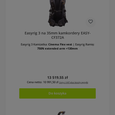
Easyrig 3 na 35mm kamkordery EASY-
CF372A
Easyrig 3 Kamizelka:
Cinema Flex vest
|
Easyrig Ramię:
750N extended arm +130mm
Cena regularna:
13 519,55 zł
Cena netto: 10 991,50 zł
Ceny z VAT plus koszty wysyłki
Do koszyka