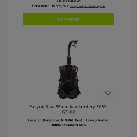
13 519,55 zł
Cena netto: 10 991,50 zł
Ceny z VAT plus koszty wysyłki
Do koszyka
Easyrig 3 na 35mm kamkordery EASY-
G3102
Easyrig 3 Kamizelka:
GIMBAL Vest
|
Easyrig Ramię:
1000N Standard arm