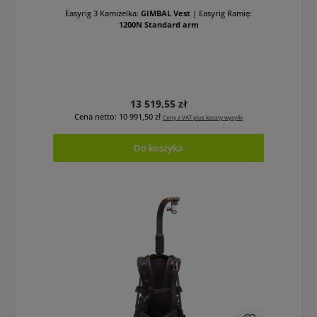
Easyrig 3 Kamizelka:
GIMBAL Vest
|
Easyrig Ramię:
1200N Standard arm
Cena regularna:
13 519,55 zł
Cena netto: 10 991,50 zł
Ceny z VAT plus koszty wysyłki
Do koszyka