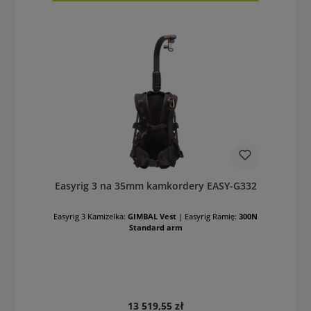
Easyrig 3 na 35mm kamkordery EASY-G332
Easyrig 3 Kamizelka:
GIMBAL Vest
|
Easyrig Ramię:
300N
Standard arm
Cena regularna:
13 519,55 zł