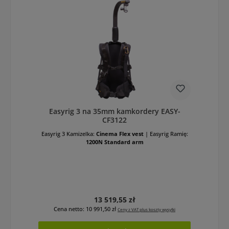
Easyrig 3 na 35mm kamkordery EASY-
CF3122
Easyrig 3 Kamizelka:
Cinema Flex vest
|
Easyrig Ramię:
1200N Standard arm
Cena regularna:
13 519,55 zł
Cena netto: 10 991,50 zł
Ceny z VAT plus koszty wysyłki