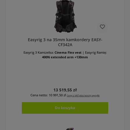
Easyrig 3 na 35mm kamkordery EASY-
CF342A
Easyrig 3 Kamizelka:
Cinema Flex vest
|
Easyrig Ramię:
400N extended arm +130mm
Cena regularna:
13 519,55 zł
Cena netto: 10 991,50 zł
Ceny z VAT plus koszty wysyłki
Do koszyka