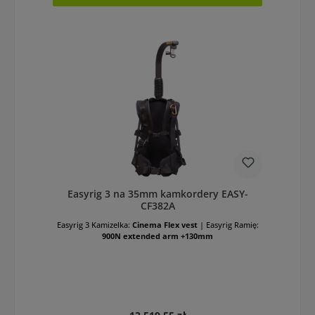
Easyrig 3 na 35mm kamkordery EASY-
CF382A
Easyrig 3 Kamizelka:
Cinema Flex vest
|
Easyrig Ramię:
900N extended arm +130mm
Cena regularna: