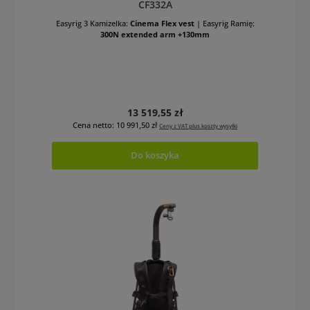
CF332A
Easyrig 3 Kamizelka:
Cinema Flex vest
|
Easyrig Ramię:
300N extended arm +130mm
Cena regularna:
13 519,55 zł
Cena netto: 10 991,50 zł
Ceny z VAT plus koszty wysyłki
Do koszyka