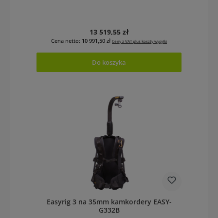
Cena regularna:
13 519,55 zł
Cena netto: 10 991,50 zł
Ceny z VAT plus koszty wysyłki
Do koszyka
Easyrig 3 na 35mm kamkordery EASY-
G332B