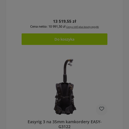
Cena regularna:
13 519,55 zł
Cena netto: 10 991,50 zł
Ceny z VAT plus koszty wysyłki
Do koszyka
Easyrig 3 na 35mm kamkordery EASY-
G3122