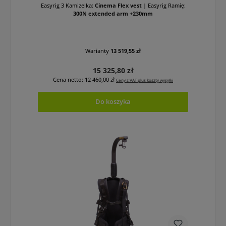
Easyrig 3 Kamizelka:
Cinema Flex vest
|
Easyrig Ramię:
300N extended arm +230mm
Warianty
13 519,55 zł
Cena regularna:
15 325,80 zł
Cena netto: 12 460,00 zł
Ceny z VAT plus koszty wysyłki
Do koszyka