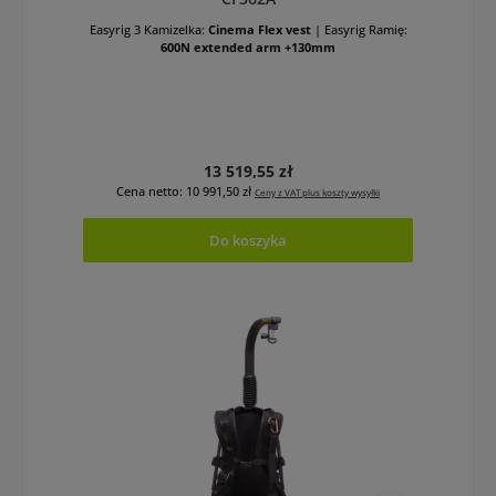
Easyrig 3 Kamizelka:
Cinema Flex vest
|
Easyrig Ramię:
600N extended arm +130mm
Cena regularna:
13 519,55 zł
Cena netto: 10 991,50 zł
Ceny z VAT plus koszty wysyłki
Do koszyka