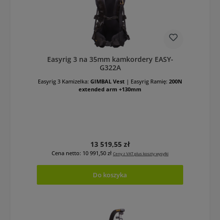
Easyrig 3 na 35mm kamkordery EASY-
G322A
Easyrig 3 Kamizelka:
GIMBAL Vest
|
Easyrig Ramię:
200N
extended arm +130mm
Cena regularna:
13 519,55 zł
Cena netto: 10 991,50 zł
Ceny z VAT plus koszty wysyłki
Do koszyka