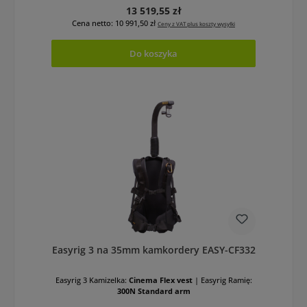
Cena regularna:
13 519,55 zł
Cena netto: 10 991,50 zł
Ceny z VAT plus koszty wysyłki
Do koszyka
Easyrig 3 na 35mm kamkordery EASY-CF332
Easyrig 3 Kamizelka:
Cinema Flex vest
|
Easyrig Ramię:
300N Standard arm