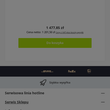
Cena regularna:
1 477,85 zł
Cena netto: 1 201,50 zł
Ceny z VAT plus koszty wysyłki
Do koszyka
Szybka wysyłka
Serwisowa linia hotline
Serwis Sklepu