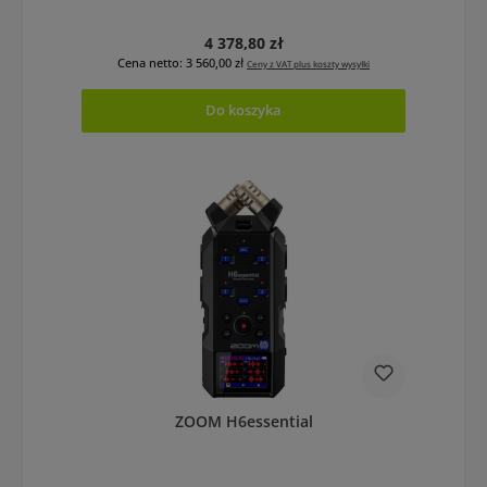
Cena regularna:
4 378,80 zł
Cena netto: 3 560,00 zł
Ceny z VAT plus koszty wysyłki
Do koszyka
ZOOM H6essential