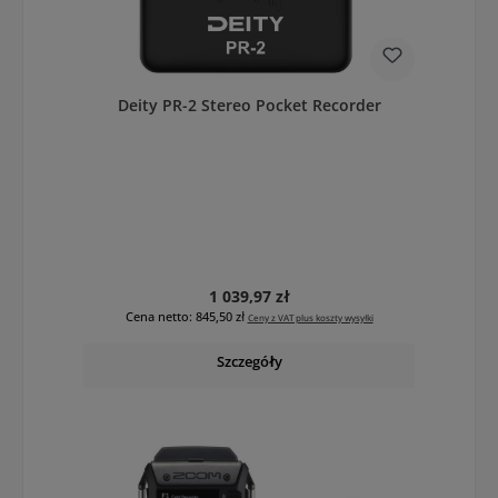
Deity PR-2 Stereo Pocket Recorder
Cena regularna:
1 039,97 zł
Cena netto: 845,50 zł
Ceny z VAT plus koszty wysyłki
Szczegóły