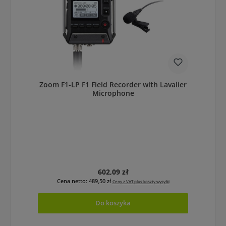
Zoom F1-LP F1 Field Recorder with Lavalier
Microphone
Cena regularna:
602,09 zł
Cena netto: 489,50 zł
Ceny z VAT plus koszty wysyłki
Do koszyka