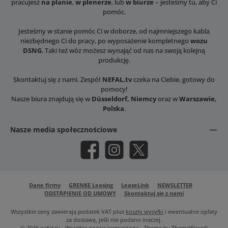
pracujesz
na planie
,
w plenerze
, lub
w biurze
– jesteśmy tu, aby Ci
pomóc.
Jesteśmy w stanie pomóc Ci w doborze, od najmniejszego kabla
niezbędnego Ci do pracy, po wyposażenie kompletnego
wozu
DSNG
. Taki też wóz możesz wynająć od nas na swoją kolejną
produkcję.
Skontaktuj się z nami. Zespół
NEFAL.tv
czeka na Ciebie, gotowy do
pomocy!
Nasze biura znajdują się w
Düsseldorf, Niemcy
oraz w
Warszawie,
Polska
.
Nasze media społecznościowe
Facebook
Instagram
X / Twitter
Dane firmy
GRENKE Leasing
LeaseLink
NEWSLETTER
ODSTĄPIENIE OD UMOWY
Skontaktuj się z nami
Wszystkie ceny zawierają podatek VAT plus
koszty wysyłki
i ewentualne opłaty
za dostawę, jeśli nie podano inaczej.
© 2026 nefal.tv - Wszelkie prawa zastrzeżone - Theme by
ThemeWare®