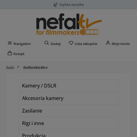
Szybka wysyłka
Przejdź do głównej zawartości
Masz 0 przedmioty na liś
Navigation
Szukaj
Lista zakupów
Moje konto
Koszyk
Audio
Audiorekordery
Kamery / DSLR
Akcesoria kamery
Zasilanie
Rigi i inne
Produkcja