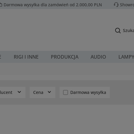
Darmowa wysyłka dla zamówień od 2.000,00 PLN
Showro
Szuka
E
RIGI I INNE
PRODUKCJA
AUDIO
LAMP
Dodaj filtr: Darmowa wysyłka
ducent
Cena
Darmowa wysyłka