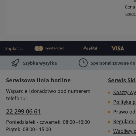
kam
Cam
zm
kiesz
Cena 
dow
potr
W zes
Detac
Ceny z 
Od p
pokro
x DS-
cyfro
pod
Be
p
blok 
Divid
stat
kart
Padde
BK
Plec
9-inc
Zapłać z:
por
pian
PB-
sp
antyp
Pou
Szybka wysyłka
Spersonalizowane d
kon
na ra
Small
rozs
pa
WBC W
pod w
wyście
Serwisowa linia hotline
Serwis Sk
jak 
podt
pomieś
FX
Wsparcie i doradztwo pod numerem
Koszty wy
rozm
tocz
telefonu:
jedne
Polityka 
ko
się k
kulko
22 299 06 61
Prawo od
zatrza
stal
Regulami
Poniedziałek - czwartek: 08:00 -16:00
prz
wyt
Piątek: 08:00 - 15:00
Wadliwy 
ta
m