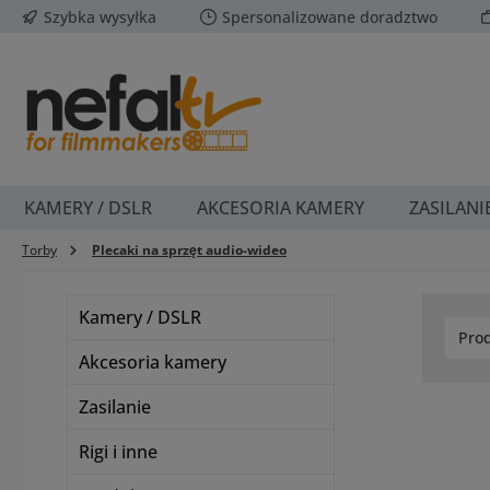
Szybka wysyłka
Spersonalizowane doradztwo
ejdź do głównej zawartości
Przejdź do wyszukiwania
Przejdź do głównej nawigacji
KAMERY / DSLR
AKCESORIA KAMERY
ZASILANI
Torby
Plecaki na sprzęt audio-wideo
Kamery / DSLR
Pro
Akcesoria kamery
Zasilanie
Rigi i inne