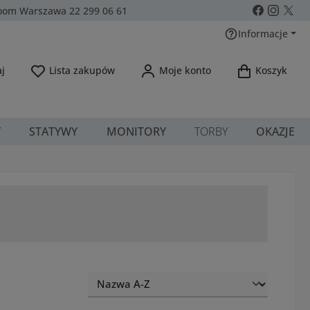
om Warszawa 22 299 06 61
Informacje
Masz 0 przedmioty na liście życzeń
j
Lista zakupów
Moje konto
Koszyk
Y
STATYWY
MONITORY
TORBY
OKAZJE