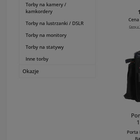
Torby na kamery /
L
kamkordery
błys
otw
Cena 
Torby na lustrzanki / DSLR
bły
Ceny z 
otwie
Torby na monitory
Posia
Torby na statywy
pr
orga
Inne torby
Okazje
przed
do
pa
nar
wyś
zaw
pr
Por
ułat
1
głó
sekcj
Porta
po
B