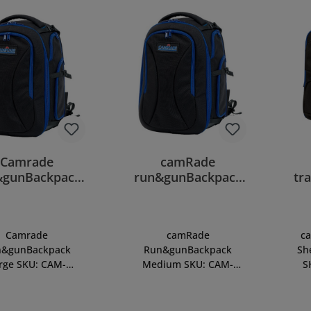
Camrade
camRade
&gunBackpack
run&gunBackpack
tr
Large
Medium
Camrade
camRade
c
n&gunBackpack
Run&gunBackpack
Sh
rge SKU: CAM-
Medium SKU: CAM-
S
CKP-LARGEPlecak
R&GBACKP-
Camrade
MEDIUMPlecak
u
n&GunBackpack
run&gunBackpack
p