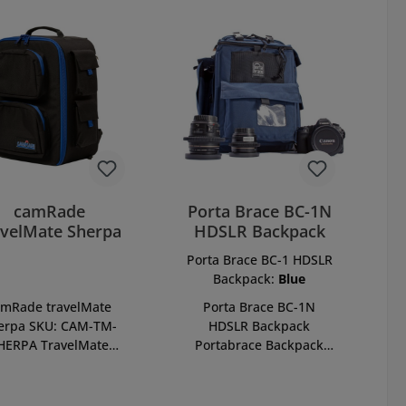
camRade
Porta Brace BC-1N
avelMate Sherpa
HDSLR Backpack
Porta Brace BC-1 HDSLR
Backpack:
Blue
amRade travelMate
Porta Brace BC-1N
erpa SKU: CAM-TM-
HDSLR Backpack
HERPA TravelMate
Portabrace Backpack
Sherpa to nowy i
Camera Case jest w
lepszony następca
stanie zmieścić kamerę,
lecaka TravelMate
statyw oraz laptop o