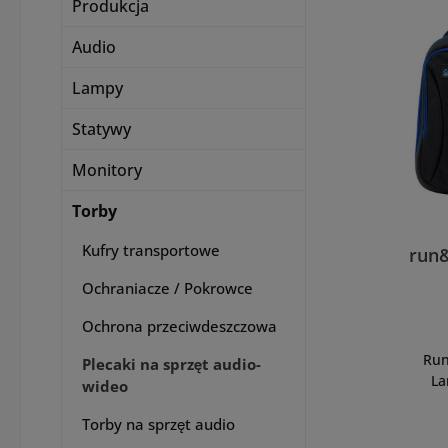
Produkcja
Audio
Lampy
Statywy
Monitory
Torby
Kufry transportowe
run
Ochraniacze / Pokrowce
Ochrona przeciwdeszczowa
Ru
Plecaki na sprzęt audio-
La
wideo
R&GBA
Torby na sprzęt audio
Ru