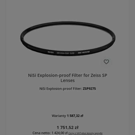
NiSi Explosion-proof Filter for Zeiss SP
Lenses
NiSi Explosion-proof Filter:
ZSP9275
Warianty
1 587,32 zł
Cena regularna:
1 751,52 zł
Cena netto: 1 424,00 zł
Ceny z VAT plus koszty wysyłki