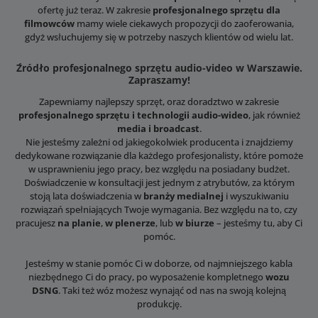
ofertę już teraz. W zakresie
profesjonalnego sprzętu dla
filmowców
mamy wiele ciekawych propozycji do zaoferowania,
gdyż wsłuchujemy się w potrzeby naszych klientów od wielu lat.
Źródło profesjonalnego sprzętu audio-video w Warszawie.
Zapraszamy!
Zapewniamy najlepszy sprzęt, oraz doradztwo w zakresie
profesjonalnego sprzętu i technologii audio-wideo
, jak również
media i broadcast
.
Nie jesteśmy zależni od jakiegokolwiek producenta i znajdziemy
dedykowane rozwiązanie dla każdego profesjonalisty, które pomoże
w usprawnieniu jego pracy, bez względu na posiadany budżet.
Doświadczenie w konsultacji jest jednym z atrybutów, za którym
stoją lata doświadczenia w
branży medialnej
i wyszukiwaniu
rozwiązań spełniających Twoje wymagania. Bez względu na to, czy
pracujesz
na planie
,
w plenerze
, lub
w biurze
– jesteśmy tu, aby Ci
pomóc.
Jesteśmy w stanie pomóc Ci w doborze, od najmniejszego kabla
niezbędnego Ci do pracy, po wyposażenie kompletnego
wozu
DSNG
. Taki też wóz możesz wynająć od nas na swoją kolejną
produkcję.