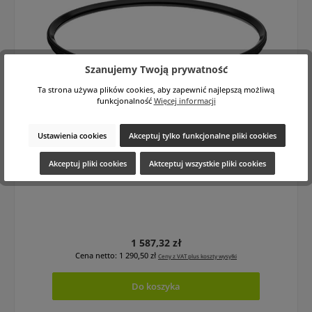
Szanujemy Twoją prywatność
Ta strona używa plików cookies, aby zapewnić najlepszą możliwą
funkcjonalność
Więcej informacji
NiSi Explosion-proof Filter for Cooke S4i /
5i / S6i / S7A (Big)
Ustawienia cookies
Akceptuj tylko funkcjonalne pliki cookies
NiSi Explosion-proof Filter:
LP13110
Akceptuj pliki cookies
Aktceptuj wszystkie pliki cookies
Cena regularna:
1 587,32 zł
Cena netto: 1 290,50 zł
Ceny z VAT plus koszty wysyłki
Do koszyka