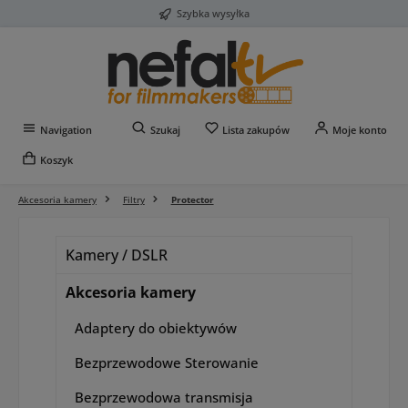
Szybka wysyłka
Przejdź do głównej zawartości
Masz 0 przedmioty na liś
Navigation
Szukaj
Lista zakupów
Moje konto
Koszyk
Akcesoria kamery
Filtry
Protector
Kamery / DSLR
Akcesoria kamery
Adaptery do obiektywów
Bezprzewodowe Sterowanie
Bezprzewodowa transmisja