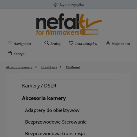
Szybka wysyłka
Przejdź do głównej zawartości
Masz 0 przedmioty na liś
Navigation
Szukaj
Lista zakupów
Moje konto
Koszyk
Akcesoria kamery
Obiektywy
CS-Mount
Kamery / DSLR
Akcesoria kamery
Adaptery do obiektywów
Bezprzewodowe Sterowanie
Bezprzewodowa transmisja