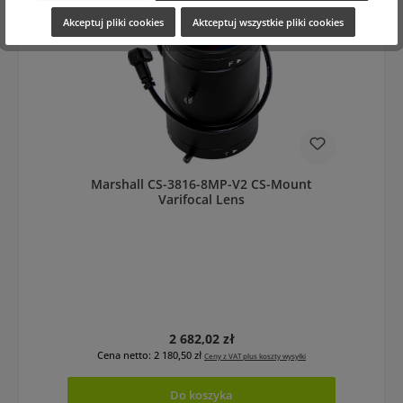
Akceptuj pliki cookies
Aktceptuj wszystkie pliki cookies
Marshall CS-3816-8MP-V2 CS-Mount
Varifocal Lens
Cena regularna:
2 682,02 zł
Cena netto: 2 180,50 zł
Ceny z VAT plus koszty wysyłki
Do koszyka