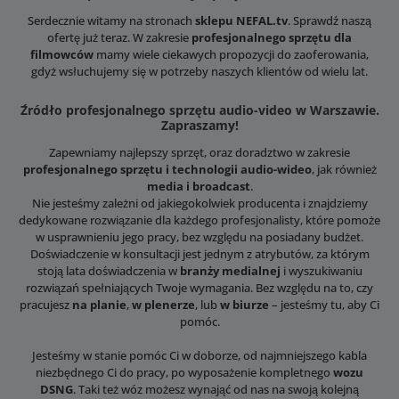
Serdecznie witamy na stronach
sklepu NEFAL.tv
. Sprawdź naszą
ofertę już teraz. W zakresie
profesjonalnego sprzętu dla
filmowców
mamy wiele ciekawych propozycji do zaoferowania,
gdyż wsłuchujemy się w potrzeby naszych klientów od wielu lat.
Źródło profesjonalnego sprzętu audio-video w Warszawie.
Zapraszamy!
Zapewniamy najlepszy sprzęt, oraz doradztwo w zakresie
profesjonalnego sprzętu i technologii audio-wideo
, jak również
media i broadcast
.
Nie jesteśmy zależni od jakiegokolwiek producenta i znajdziemy
dedykowane rozwiązanie dla każdego profesjonalisty, które pomoże
w usprawnieniu jego pracy, bez względu na posiadany budżet.
Doświadczenie w konsultacji jest jednym z atrybutów, za którym
stoją lata doświadczenia w
branży medialnej
i wyszukiwaniu
rozwiązań spełniających Twoje wymagania. Bez względu na to, czy
pracujesz
na planie
,
w plenerze
, lub
w biurze
– jesteśmy tu, aby Ci
pomóc.
Jesteśmy w stanie pomóc Ci w doborze, od najmniejszego kabla
niezbędnego Ci do pracy, po wyposażenie kompletnego
wozu
DSNG
. Taki też wóz możesz wynająć od nas na swoją kolejną