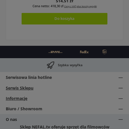
Cena regularna:
514,51 zł
Cena netto: 418,30 zł
Ceny z VAT plus koszty wysyłki
Do koszyka
Szybka wysyłka
Serwisowa linia hotline
Serwis Sklepu
Informacje
Biuro / Showroom
O nas
Sklep NEFAL.tv oferuje sprzęt dla filmowców