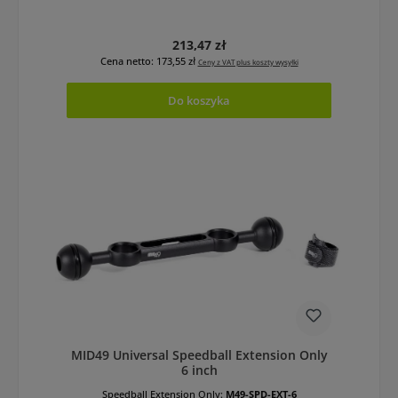
Cena regularna:
213,47 zł
Cena netto: 173,55 zł
Ceny z VAT plus koszty wysyłki
Do koszyka
MID49 Universal Speedball Extension Only
6 inch
Speedball Extension Only:
M49-SPD-EXT-6