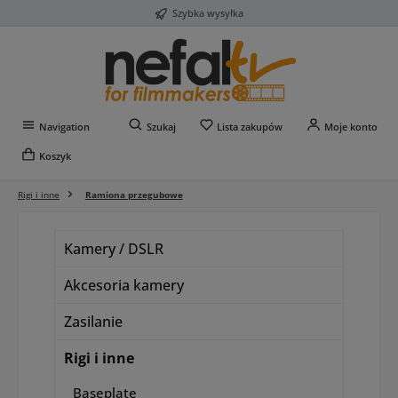
Szybka wysyłka
Przejdź do głównej zawartości
Masz 0 przedmioty na liś
Navigation
Szukaj
Lista zakupów
Moje konto
Koszyk
Rigi i inne
Ramiona przegubowe
Kamery / DSLR
Akcesoria kamery
Zasilanie
Rigi i inne
Baseplate