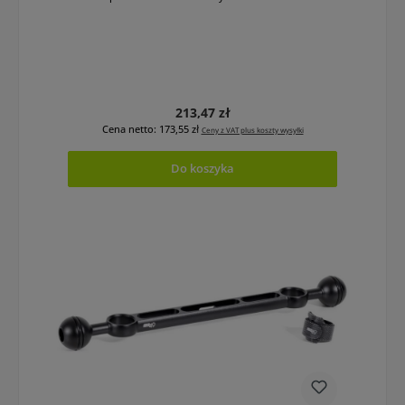
Cena regularna:
213,47 zł
Cena netto: 173,55 zł
Ceny z VAT plus koszty wysyłki
Do koszyka