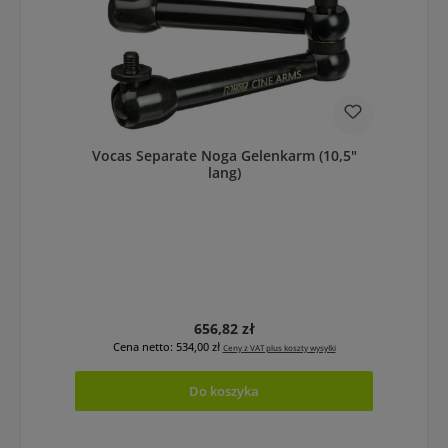
Vocas Separate Noga Gelenkarm (10,5"
lang)
Cena regularna:
656,82 zł
Cena netto: 534,00 zł
Ceny z VAT plus koszty wysyłki
Do koszyka