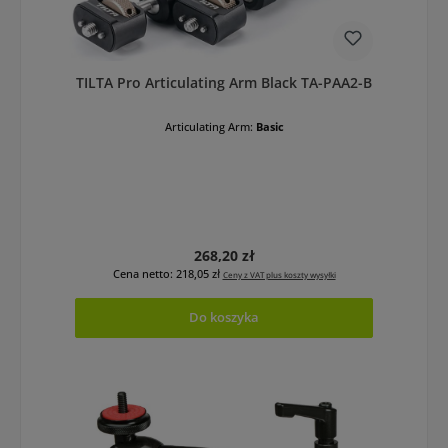
TILTA Pro Articulating Arm Black TA-PAA2-B
Articulating Arm:
Basic
Cena regularna:
268,20 zł
Cena netto: 218,05 zł
Ceny z VAT plus koszty wysyłki
Do koszyka