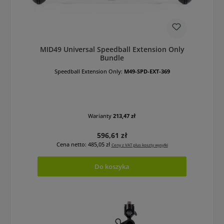
MID49 Universal Speedball Extension Only
Bundle
Speedball Extension Only:
M49-SPD-EXT-369
Warianty
213,47 zł
Cena regularna:
596,61 zł
Cena netto: 485,05 zł
Ceny z VAT plus koszty wysyłki
Do koszyka