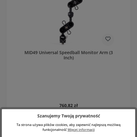
MID49 Universal Speedball Monitor Arm (3
Inch)
Cena regularna:
760,82 zł
Cena netto: 618,55 zł
Ceny z VAT plus koszty wysyłki
Szanujemy Twoją prywatność
Do koszyka
Ta strona używa plików cookies, aby zapewnić najlepszą możliwą
funkcjonalność
Więcej informacji