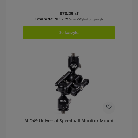
Cena regularna:
870,29 zł
Cena netto: 707,55 zł
Ceny z VAT plus koszty wysyłki
Do koszyka
MID49 Universal Speedball Monitor Mount