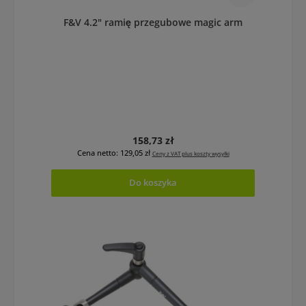
F&V 4.2" ramię przegubowe magic arm
Cena regularna:
158,73 zł
Cena netto: 129,05 zł
Ceny z VAT plus koszty wysyłki
Do koszyka