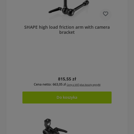
SHAPE high load friction arm with camera
bracket
Cena regularna:
815,55 zł
Cena netto: 663,05 zł
Ceny z VAT plus koszty wysyłki
Do koszyka