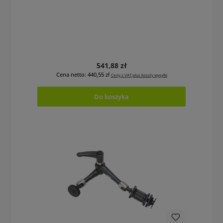
Cena regularna:
541,88 zł
Cena netto: 440,55 zł
Ceny z VAT plus koszty wysyłki
Do koszyka