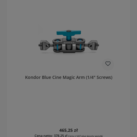
Kondor Blue Cine Magic Arm (1/4" Screws)
Cena regularna:
465,25 zł
Cena netto: 378,25 zł
Ceny z VAT plus koszty wysyłki