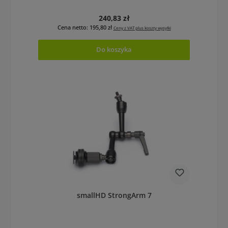
Cena regularna:
240,83 zł
Cena netto: 195,80 zł
Ceny z VAT plus koszty wysyłki
Do koszyka
smallHD StrongArm 7