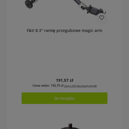
F&V 8.3" ramię przegubowe magic arm
Cena regularna:
191,57 zł
Cena netto: 155,75 zł
Ceny z VAT plus koszty wysyłki
Do koszyka