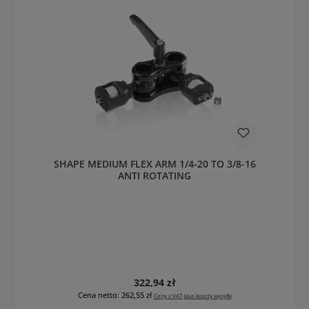
SHAPE MEDIUM FLEX ARM 1/4-20 TO 3/8-16
ANTI ROTATING
Cena regularna:
322,94 zł
Cena netto: 262,55 zł
Ceny z VAT plus koszty wysyłki