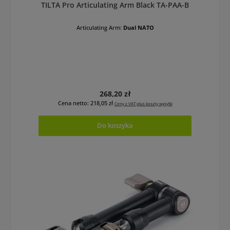
TILTA Pro Articulating Arm Black TA-PAA-B
Articulating Arm:
Dual NATO
Cena regularna:
268,20 zł
Cena netto: 218,05 zł
Ceny z VAT plus koszty wysyłki
Do koszyka