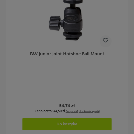
F&V Junior Joint Hotshoe Ball Mount
Cena regularna:
54,74 zł
Cena netto: 44,50 zł
Ceny z VAT plus koszty wysyłki
Do koszyka