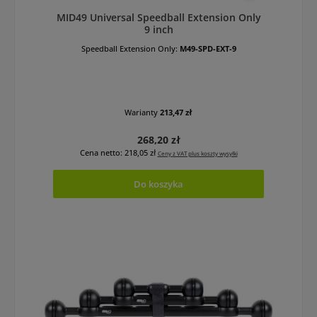
MID49 Universal Speedball Extension Only
9 inch
Speedball Extension Only:
M49-SPD-EXT-9
Warianty
213,47 zł
Cena regularna:
268,20 zł
Cena netto: 218,05 zł
Ceny z VAT plus koszty wysyłki
Do koszyka