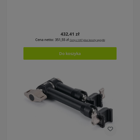
Cena regularna:
432,41 zł
Cena netto: 351,55 zł
Ceny z VAT plus koszty wysyłki
Do koszyka