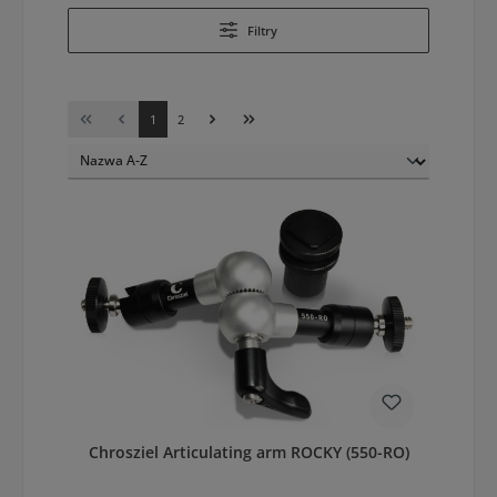
Filtry
Strona
Strona
1
2
Chrosziel Articulating arm ROCKY (550-RO)