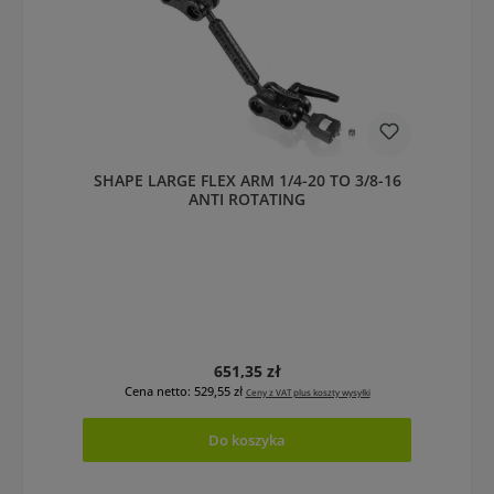
SHAPE LARGE FLEX ARM 1/4-20 TO 3/8-16
ANTI ROTATING
Cena regularna:
651,35 zł
Cena netto: 529,55 zł
Ceny z VAT plus koszty wysyłki
Do koszyka