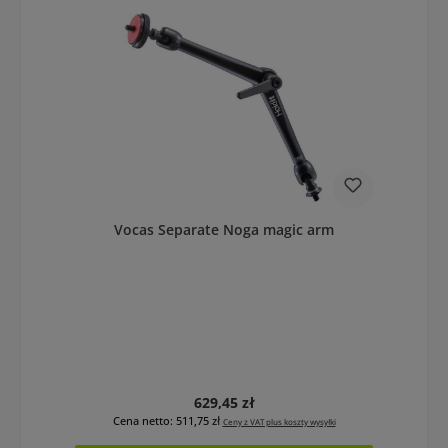
Vocas Separate Noga magic arm
Cena regularna:
629,45 zł
Cena netto: 511,75 zł
Ceny z VAT plus koszty wysyłki