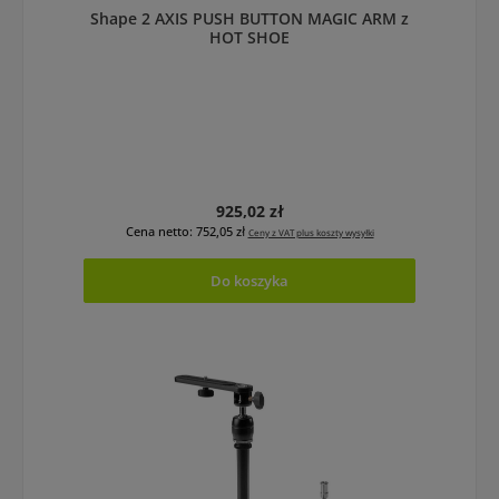
Shape 2 AXIS PUSH BUTTON MAGIC ARM z
HOT SHOE
Cena regularna:
925,02 zł
Cena netto: 752,05 zł
Ceny z VAT plus koszty wysyłki
Do koszyka