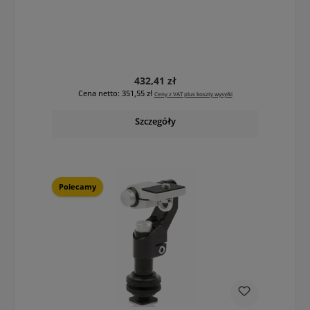
Cena regularna:
432,41 zł
Cena netto: 351,55 zł
Ceny z VAT plus koszty wysyłki
Szczegóły
Polecamy