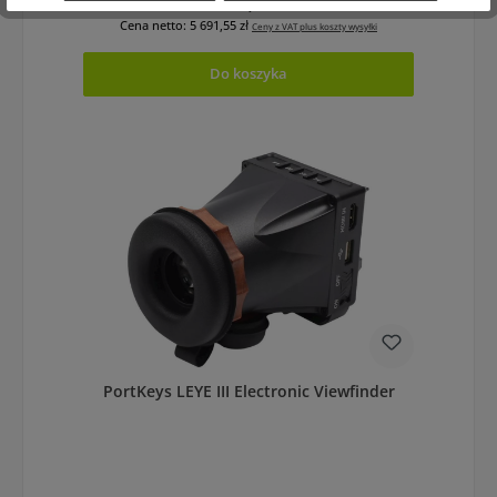
Cena regularna:
7 000,61 zł
Cena netto: 5 691,55 zł
Ceny z VAT plus koszty wysyłki
Do koszyka
PortKeys LEYE III Electronic Viewfinder