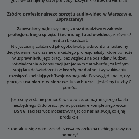
gdyż wsłuchujemy się w potrzeby naszych klientów od wielu lat.
Źródło profesjonalnego sprzętu audio-video w Warszawie.
Zapraszamy!
Zapewniamy najlepszy sprzęt, oraz doradztwo w zakresie
profesjonalnego sprzętu i technologii audio-wideo
, jak również
media i broadcast
.
Nie jesteśmy zależni od jakiegokolwiek producenta i znajdziemy
dedykowane rozwiązanie dla każdego profesjonalisty, które pomoże
w usprawnieniu jego pracy, bez względu na posiadany budżet.
Doświadczenie w konsultacji jest jednym z atrybutów, za którym
stoją lata doświadczenia w
branży medialnej
i wyszukiwaniu
rozwiązań spełniających Twoje wymagania. Bez względu na to, czy
pracujesz
na planie
,
w plenerze
, lub
w biurze
– jesteśmy tu, aby Ci
pomóc.
Jesteśmy w stanie pomóc Ci w doborze, od najmniejszego kabla
niezbędnego Ci do pracy, po wyposażenie kompletnego
wozu
DSNG
. Taki też wóz możesz wynająć od nas na swoją kolejną
produkcję.
Skontaktuj się z nami. Zespół
NEFAL.tv
czeka na Ciebie, gotowy do
pomocy!