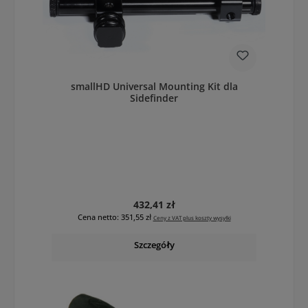
smallHD Universal Mounting Kit dla
Sidefinder
Cena regularna:
432,41 zł
Cena netto: 351,55 zł
Ceny z VAT plus koszty wysyłki
Szczegóły