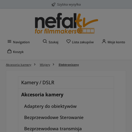
Szybka wysyłka
Przejdź do głównej zawartości
Masz 0 przedmioty na liś
Navigation
Szukaj
Lista zakupów
Moje konto
Koszyk
Akcesoria kamery
Wizjery
Elektroniczny
Kamery / DSLR
Akcesoria kamery
Adaptery do obiektywów
Bezprzewodowe Sterowanie
Bezprzewodowa transmisja