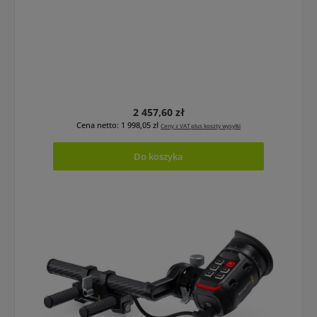
Cena regularna:
2 457,60 zł
Cena netto: 1 998,05 zł
Ceny z VAT plus koszty wysyłki
Do koszyka