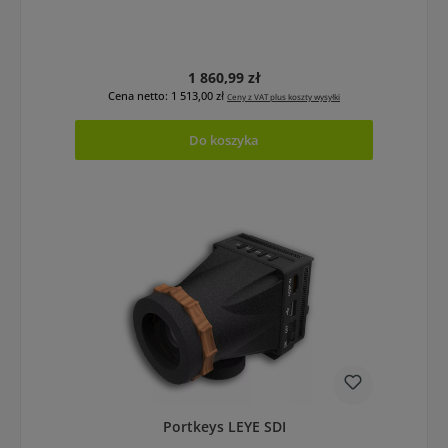
Cena regularna:
1 860,99 zł
Cena netto: 1 513,00 zł
Ceny z VAT plus koszty wysyłki
Do koszyka
Portkeys LEYE SDI