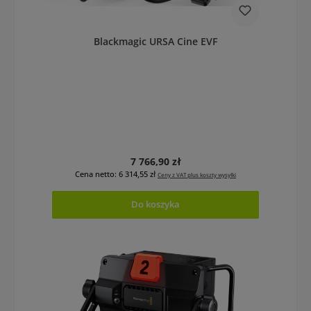
Blackmagic URSA Cine EVF
Cena regularna:
7 766,90 zł
Cena netto: 6 314,55 zł
Ceny z VAT plus koszty wysyłki
Do koszyka