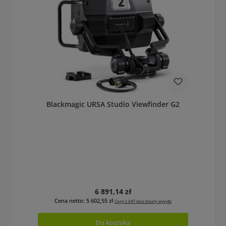
Blackmagic URSA Studio Viewfinder G2
Cena regularna:
6 891,14 zł
Cena netto: 5 602,55 zł
Ceny z VAT plus koszty wysyłki
Do koszyka