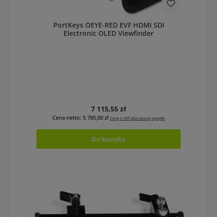
PortKeys OEYE-RED EVF HDMI SDI
Electronic OLED Viewfinder
Cena regularna:
7 115,55 zł
Cena netto: 5 785,00 zł
Ceny z VAT plus koszty wysyłki
Do koszyka