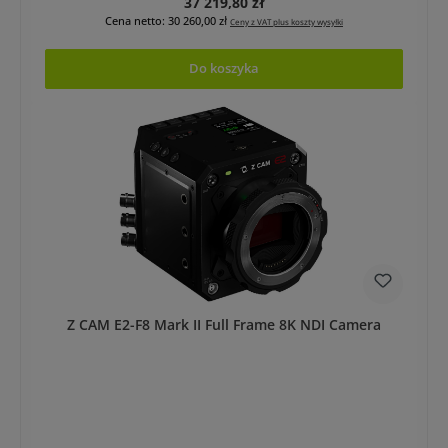
Cena regularna:
37 219,80 zł
Cena netto: 30 260,00 zł
Ceny z VAT plus koszty wysyłki
Do koszyka
Z CAM E2-F8 Mark II Full Frame 8K NDI Camera