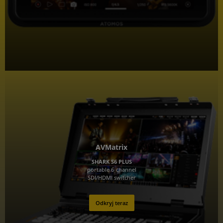
AVMatrix
SHARK S6 PLUS
portable 6‑channel
SDI/HDMI switcher
Odkryj teraz