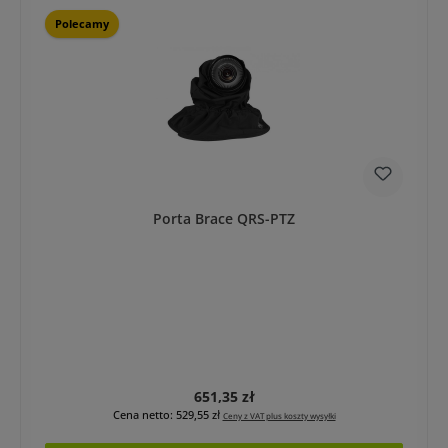
Polecamy
Porta Brace QRS-PTZ
Cena regularna:
651,35 zł
Cena netto: 529,55 zł
Ceny z VAT plus koszty wysyłki