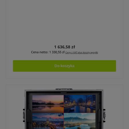
Cena regularna:
1 636,58 zł
Cena netto: 1 330,55 zł
Ceny z VAT plus koszty wysyłki
Do koszyka