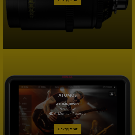
ATOMOS
ATOMNJRW01
Ninja RAW
HDMI Monitor-Recorder
Odkryj teraz