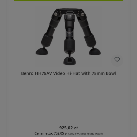
Benro HH75AV Video Hi-Hat with 75mm Bowl
Cena regularna:
925,02 zł
Cena netto: 752,05 zł
Ceny z VAT plus koszty wysyłki