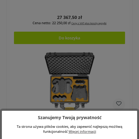
Cena regularna:
27 367,50 zł
Cena netto: 22 250,00 zł
Ceny z VAT plus koszty wysyłki
Do koszyka
HPRC HPRC2500 CASE (dji AVATA 360 COMBO
Szanujemy Twoją prywatność
MOTION FLY MORE)
Ta strona używa plików cookies, aby zapewnić najlepszą możliwą
funkcjonalność
Więcej informacji