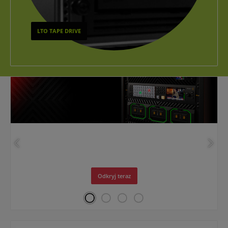
LTO TAPE DRIVE
Skip carousel
Blackmagic Design
ATEM 4 M/E Constellation IP Plus
Odkryj teraz