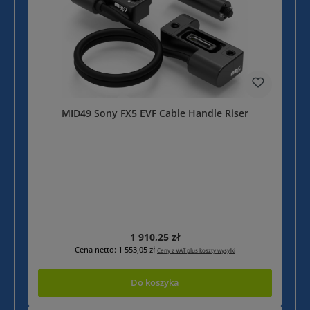
MID49 Sony FX5 EVF Cable Handle Riser
Cena regularna:
1 910,25 zł
Cena netto: 1 553,05 zł
Ceny z VAT plus koszty wysyłki
Do koszyka