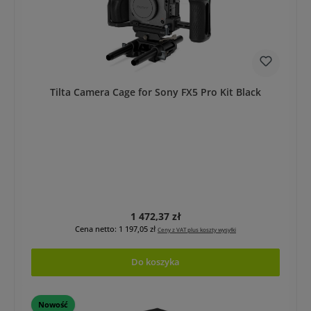
Tilta Camera Cage for Sony FX5 Pro Kit Black
Cena regularna:
1 472,37 zł
Cena netto: 1 197,05 zł
Ceny z VAT plus koszty wysyłki
Do koszyka
Nowość