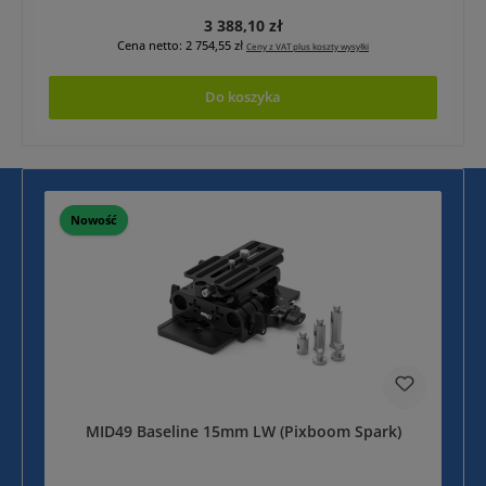
Cena regularna:
3 388,10 zł
Cena netto: 2 754,55 zł
Ceny z VAT plus koszty wysyłki
Do koszyka
Nowość
MID49 Baseline 15mm LW (Pixboom Spark)