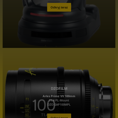
Odkryj teraz
DZOFILM
Arles Prime VV 100mm
T1.4 PL-Mount
DZO-SAP100MPL
Odkryj teraz