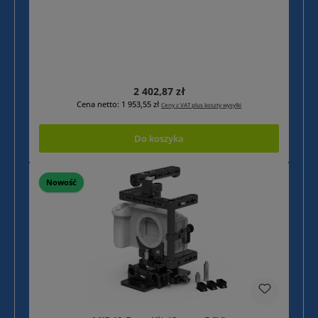
Cena regularna:
2 402,87 zł
Cena netto: 1 953,55 zł
Ceny z VAT plus koszty wysyłki
Do koszyka
Nowość