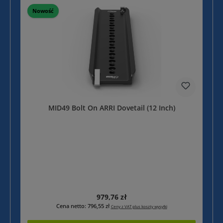
Nowość
MID49 Bolt On ARRI Dovetail (12 Inch)
Cena regularna:
979,76 zł
Cena netto: 796,55 zł
Ceny z VAT plus koszty wysyłki