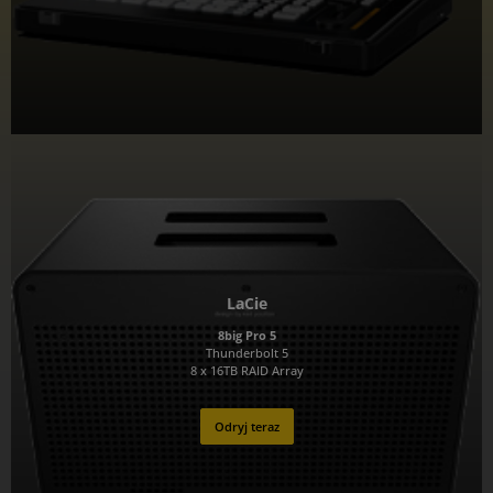
LaCie
8big Pro 5
Thunderbolt 5
8 x 16TB RAID Array
Odryj teraz