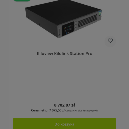
Kiloview Kilolink Station Pro
Cena regularna:
8 702,87 zł
Cena netto: 7 075,50 zł
Ceny z VAT plus koszty wysyłki
Do koszyka