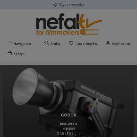
Szybka wysyłka
Przejdź do głównej zawartości
Masz 0 przedmioty na liś
Navigation
Szukaj
Lista zakupów
Moje konto
Koszyk
GODOX
KNOWLED
M1000R
RGB LED Light