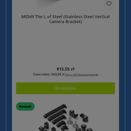
MID49 The L of Steel (Stainless Steel Vertical
Camera Bracket)
Cena regularna:
815,55 zł
Cena netto: 663,05 zł
Ceny z VAT plus koszty wysyłki
Do koszyka
Nowość