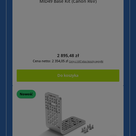
MID49 Base Kit (Canon R6V)
Cena regularna:
2 895,48 zł
Cena netto: 2 354,05 zł
Ceny z VAT plus koszty wysyłki
Do koszyka
Nowość