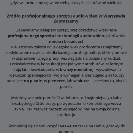
gdyż wsłuchujemy się w potrzeby naszych klientów od wielu lat.
Źródło profesjonalnego sprzętu audio-video w Warszawie.
Zapraszamy!
Zapewniamy najlepszy sprzęt, oraz doradztwo w zakresie
profesjonalnego sprzętu i technologii audio-wideo
, jak również
media i broadcast
.
Nie jesteśmy zależni od jakiegokolwiek producenta i znajdziemy
dedykowane rozwiązanie dla każdego profesjonalisty, które pomoże
w usprawnieniu jego pracy, bez względu na posiadany budżet.
Doświadczenie w konsultacji jest jednym z atrybutów, za którym
stoją lata doświadczenia w
branży medialnej
i wyszukiwaniu
rozwiązań spełniających Twoje wymagania. Bez względu na to, czy
pracujesz
na planie
,
w plenerze
, lub
w biurze
– jesteśmy tu, aby Ci
pomóc.
Jesteśmy w stanie pomóc Ci w doborze, od najmniejszego kabla
niezbędnego Ci do pracy, po wyposażenie kompletnego
wozu
DSNG
. Taki też wóz możesz wynająć od nas na swoją kolejną
produkcję.
Skontaktuj się z nami. Zespół
NEFAL.tv
czeka na Ciebie, gotowy do
pomocy!