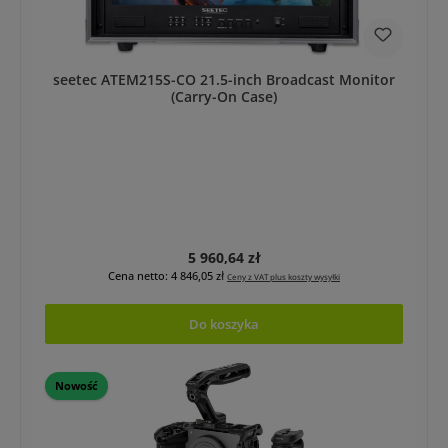
seetec ATEM215S-CO 21.5-inch Broadcast Monitor
(Carry-On Case)
Cena regularna:
5 960,64 zł
Cena netto: 4 846,05 zł
Ceny z VAT plus koszty wysyłki
Do koszyka
Nowość