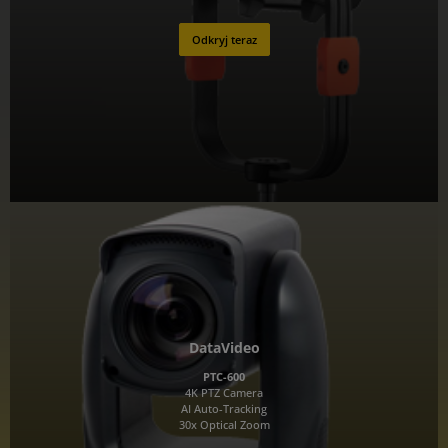
Odkryj teraz
DataVideo
PTC-600
4K PTZ Camera
AI Auto-Tracking
30x Optical Zoom