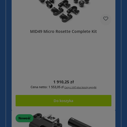
MID49 Micro Rosette Complete Kit
Cena regularna:
1 910,25 zł
Cena netto: 1 553,05 zł
Ceny z VAT plus koszty wysyłki
Do koszyka
Nowość