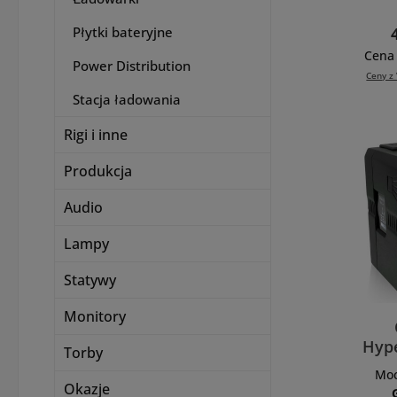
Helix 
Płytki bateryjne
ewol
Nati
Cena 
Power Distribution
która
Ceny z 
p
Stacja ładowania
rozwi
a
Rigi i inne
Zapro
Produkcja
o ki
ośw
Audio
mocy
Max
Lampy
inteli
energ
Statywy
opa
inteli
Monitory
nowej
Hype
ob
Torby
H
aplikac
Moc
Zbudo
Okazje