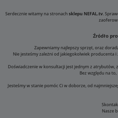
zap
stabi
łatw
w
Serdecznie witamy na stronach
sklepu NEFAL.tv
. Spraw
st
koniec
zaoferowa
dowo
wi
ta
akumu
szyb
ówn
Źródło pro
m
wy
pakie
Zapewniamy najlepszy sprzęt, oraz dorad
pły
w
prze
Nie jesteśmy zależni od jakiegokolwiek producenta 
konf
plani
wyró
zaproj
Doświadczenie w konsultacji jest jednym z atrybutów, 
Hy
do
Bez względu na to,
z
natę
możl
do 12 
Jesteśmy w stanie pomóc Ci w doborze, od najmniejsz
O
wyso
ob
24 A
aku
nis
tru
zap
Skontakt
wyd
Nasze b
w
moc