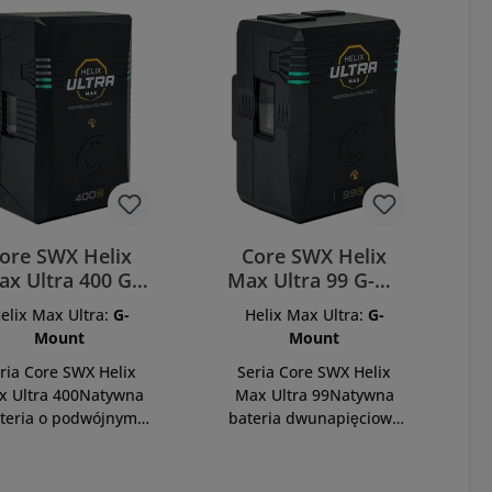
ore SWX Helix
Core SWX Helix
ax Ultra 400 G-
Max Ultra 99 G-Mt
 HLX-400UMXG
HLX-99UMXG
elix Max Ultra:
G-
Helix Max Ultra:
G-
Mount
Mount
ria Core SWX Helix
Seria Core SWX Helix
x Ultra 400Natywna
Max Ultra 99Natywna
teria o podwójnym
bateria dwunapięciowa
apięciu 395 Wh dla
99 Wh zapewniająca
dłuższych
wszechstronne
jęćPrzedstawiamy
zasilaniePrzedstawiamy