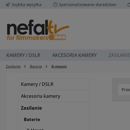
Szybka wysyłka
Spersonalizowane doradztwo
ejdź do głównej zawartości
Przejdź do wyszukiwania
Przejdź do głównej nawigacji
KAMERY / DSLR
AKCESORIA KAMERY
ZASILANI
Zasilanie
Baterie
G-mount
Kamery / DSLR
Pro
Akcesoria kamery
Zasilanie
Baterie