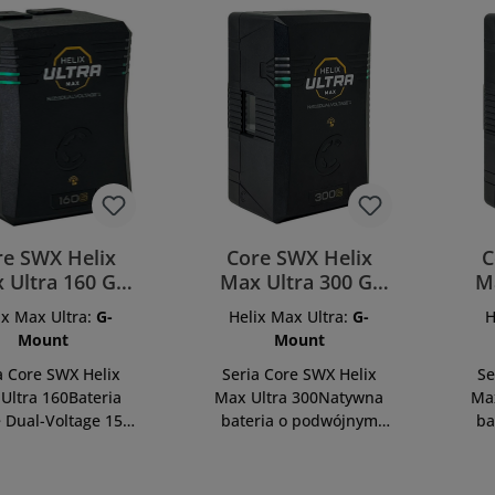
re SWX Helix
Core SWX Helix
C
 Ultra 160 G-
Max Ultra 300 G-
M
HLX-160UMXG
Mt HLX-300UMXG
Mt
ix Max Ultra:
G-
Helix Max Ultra:
G-
H
Mount
Mount
a Core SWX Helix
Seria Core SWX Helix
Se
Ultra 160Bateria
Max Ultra 300Natywna
Ma
e Dual-Voltage 158
bateria o podwójnym
ba
a sprzętu o dużym
napięciu 297 Wh dla
n
poborze
wymagających
yPrzedstawiamy
produkcjiPrzedstawiamy
u