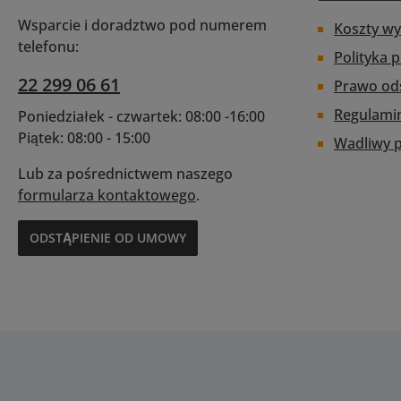
int
ofer
Wsparcie i doradztwo pod numerem
Koszty wy
wygo
telefonu:
Te
Polityka 
dostar
wy
wyso
22 299 06 61
Prawo od
zape
kin
przej
Regulami
oś
Poniedziałek - czwartek: 08:00 -16:00
Piątek: 08:00 - 15:00
Wadliwy 
Zapro
uży
Lub za pośrednictwem naszego
moni
kom
formularza kontaktowego
.
pr
wiodą
proce
takimi
ODSTĄPIENIE OD UMOWY
za
RED
goto
Black
za
12K
wskaź
a
RGB 
dostos
akumu
rze
int
spr
inf
wyma
Funk
urządz