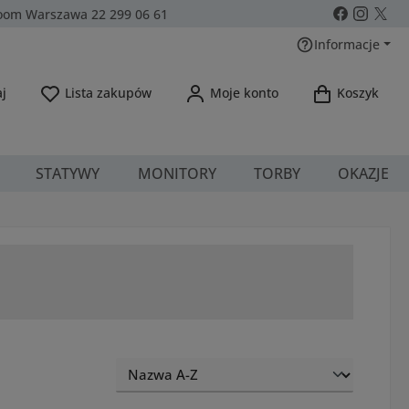
om Warszawa 22 299 06 61
Informacje
Masz 0 przedmioty na liście życzeń
j
Lista zakupów
Moje konto
Koszyk
STATYWY
MONITORY
TORBY
OKAZJE