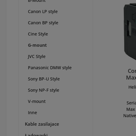
B-Mount
Canon LP style
Canon BP style
Cine Style
G-mount
JVC Style
Panasonic DMW style
Co
Max
Sony BP-U Style
Mt 
Hel
Sony NP-F style
V-mount
Seri
Max 
Inne
Nativ
Wh dl
Kable zasilajace
moc
Ładowarki