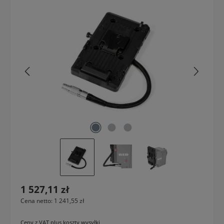
Pomiń galerię zdjęć
Cena regularna:
1 527,11 zł
Cena netto: 1 241,55 zł
Ceny z VAT plus koszty wysyłki