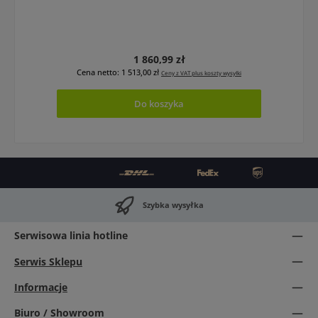
Cena regularna:
1 860,99 zł
Cena netto: 1 513,00 zł
Ceny z VAT plus koszty wysyłki
Do koszyka
Szybka wysyłka
Serwisowa linia hotline
Serwis Sklepu
Informacje
Biuro / Showroom