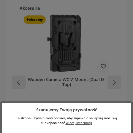
Pomiń galerię produktów
Akcesoria
Polecamy
Wooden Camera WC V-Mount (Dual D-
Wo
Tap)
Szanujemy Twoją prywatność
Ta strona używa plików cookies, aby zapewnić najlepszą możliwą
funkcjonalność
Więcej informacji
Cena regularna:
684,19 zł