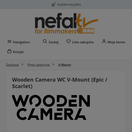
Szybka wysyłka
Przejdź do głównej zawartości
Masz 0 przedmioty na liś
Navigation
Szukaj
Lista zakupów
Moje konto
Koszyk
Zasilanie
Płytki bateryjne
V-Mount
Wooden Camera WC V-Mount (Epic /
Scarlet)