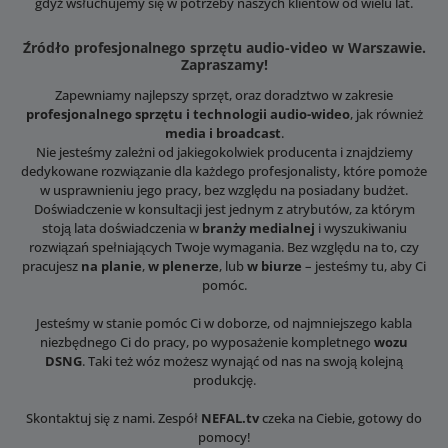
gdyż wsłuchujemy się w potrzeby naszych klientów od wielu lat.
Źródło profesjonalnego sprzętu audio-video w Warszawie.
Zapraszamy!
Zapewniamy najlepszy sprzęt, oraz doradztwo w zakresie
profesjonalnego sprzętu i technologii audio-wideo
, jak również
media i broadcast
.
Nie jesteśmy zależni od jakiegokolwiek producenta i znajdziemy
dedykowane rozwiązanie dla każdego profesjonalisty, które pomoże
w usprawnieniu jego pracy, bez względu na posiadany budżet.
Doświadczenie w konsultacji jest jednym z atrybutów, za którym
stoją lata doświadczenia w
branży medialnej
i wyszukiwaniu
rozwiązań spełniających Twoje wymagania. Bez względu na to, czy
pracujesz
na planie
,
w plenerze
, lub
w biurze
– jesteśmy tu, aby Ci
pomóc.
Jesteśmy w stanie pomóc Ci w doborze, od najmniejszego kabla
niezbędnego Ci do pracy, po wyposażenie kompletnego
wozu
DSNG
. Taki też wóz możesz wynająć od nas na swoją kolejną
produkcję.
Skontaktuj się z nami. Zespół
NEFAL.tv
czeka na Ciebie, gotowy do
pomocy!