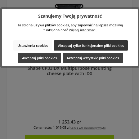
Szanujemy Twoją prywatność
Ta strona używa plików cookies, aby zapewnić najlepszą możliwą
funkcjonalność
Więcej informacji
Ustawienia cookies
Akceptuj tylko funkcjonalne pliki cookies
Akceptuj pliki cookies
Aktceptuj wszystkie pliki cookies
Shape CP33IDX Multipurpose mounting
cheese plate with IDX
Cena regularna:
1 253,43 zł
Cena netto: 1 019,05 zł
Ceny z VAT plus koszty wysyłki