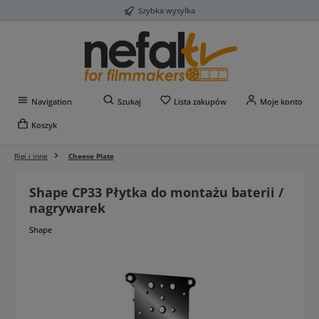
Szybka wysyłka
Przejdź do głównej zawartości
Masz 0 przedmioty na liś
Navigation
Szukaj
Lista zakupów
Moje konto
Koszyk
Rigi i inne
Cheese Plate
Shape CP33 Płytka do montażu baterii /
nagrywarek
Shape
Pomiń galerię zdjęć