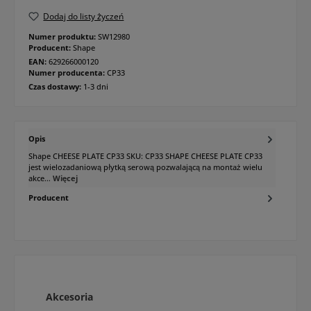
Dodaj do listy życzeń
Numer produktu:
SW12980
Producent:
Shape
EAN:
629266000120
Numer producenta:
CP33
Czas dostawy:
1-3 dni
Opis
Shape CHEESE PLATE CP33 SKU: CP33 SHAPE CHEESE PLATE CP33
jest wielozadaniową płytką serową pozwalającą na montaż wielu
akce…
Więcej
Producent
Pomiń galerię produktów
Akcesoria