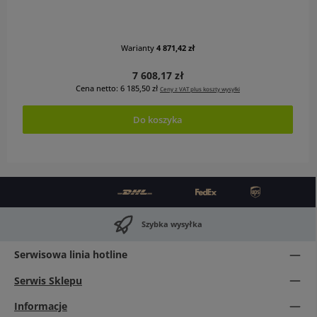
Warianty
4 871,42 zł
Cena regularna:
7 608,17 zł
Cena netto: 6 185,50 zł
Ceny z VAT plus koszty wysyłki
Do koszyka
Szybka wysyłka
Serwisowa linia hotline
Serwis Sklepu
Informacje