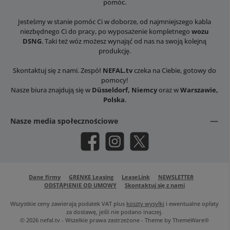
pomóc.
Jesteśmy w stanie pomóc Ci w doborze, od najmniejszego kabla
niezbędnego Ci do pracy, po wyposażenie kompletnego
wozu
DSNG
. Taki też wóz możesz wynająć od nas na swoją kolejną
produkcję.
Skontaktuj się z nami. Zespół
NEFAL.tv
czeka na Ciebie, gotowy do
pomocy!
Nasze biura znajdują się w
Düsseldorf, Niemcy
oraz w
Warszawie,
Polska
.
Nasze media społecznościowe
Facebook
Instagram
X / Twitter
Dane firmy
GRENKE Leasing
LeaseLink
NEWSLETTER
ODSTĄPIENIE OD UMOWY
Skontaktuj się z nami
Wszystkie ceny zawierają podatek VAT plus
koszty wysyłki
i ewentualne opłaty
za dostawę, jeśli nie podano inaczej.
© 2026 nefal.tv - Wszelkie prawa zastrzeżone - Theme by
ThemeWare®