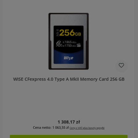
WISE CFexpress 4.0 Type A MkII Memory Card 256 GB
Cena regularna:
1 308,17 zł
Cena netto: 1 063,55 zł
Ceny z VAT plus koszty wysyłki