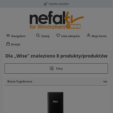
Szybka wysyłka
Przejdź do głównej zawartości
Masz 0 przedmioty na liś
Navigation
Szukaj
Lista zakupów
Moje konto
Koszyk
Dla „Wise” znaleziono 8 produkty/produktów
Filtry