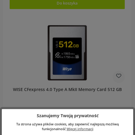
Do koszyka
WISE CFexpress 4.0 Type A MkII Memory Card 512 GB
Szanujemy Twoją prywatność
Warianty
1 308,17 zł
Ta strona używa plików cookies, aby zapewnić najlepszą możliwą
funkcjonalność
Więcej informacji
Cena regularna:
2 676,54 zł