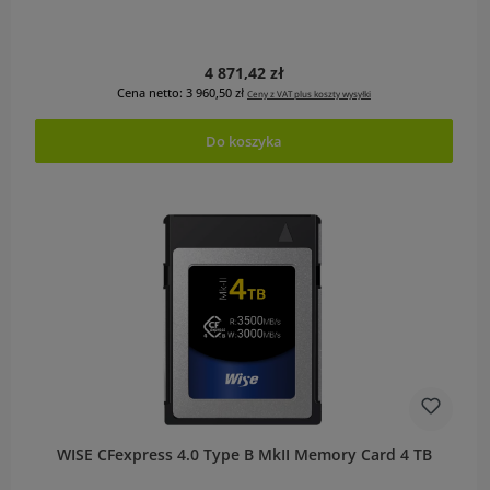
Cena regularna:
4 871,42 zł
Cena netto: 3 960,50 zł
Ceny z VAT plus koszty wysyłki
Do koszyka
WISE CFexpress 4.0 Type B MkII Memory Card 4 TB