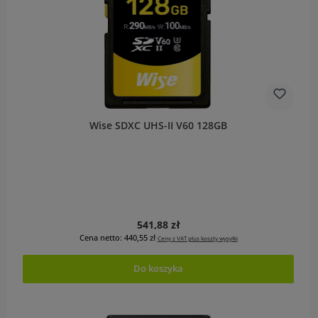
Wise SDXC UHS-II V60 128GB
Cena regularna:
541,88 zł
Cena netto: 440,55 zł
Ceny z VAT plus koszty wysyłki
Do koszyka