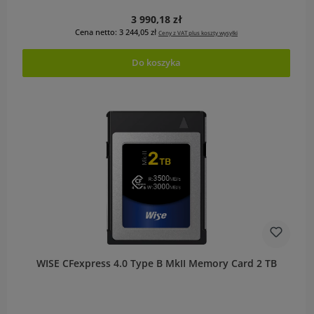
Cena regularna:
3 990,18 zł
Cena netto: 3 244,05 zł
Ceny z VAT plus koszty wysyłki
Do koszyka
WISE CFexpress 4.0 Type B MkII Memory Card 2 TB