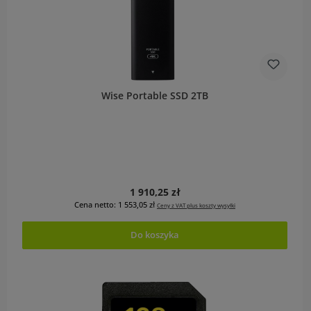
Wise Portable SSD 2TB
Cena regularna:
1 910,25 zł
Cena netto: 1 553,05 zł
Ceny z VAT plus koszty wysyłki
Do koszyka