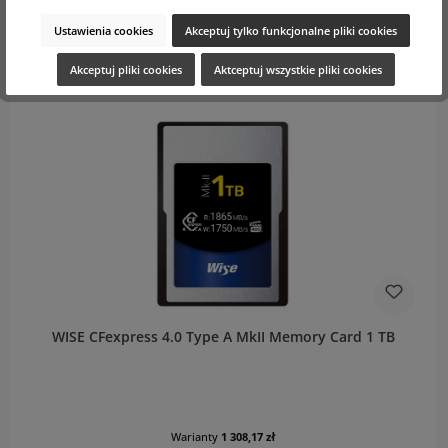
Cena netto: 2 176,05 zł
Ceny z VAT plus koszty wysyłki
Ustawienia cookies
Akceptuj tylko funkcjonalne pliki cookies
Do koszyka
Akceptuj pliki cookies
Aktceptuj wszystkie pliki cookies
WISE CFexpress 4.0 Type A MkII Memory Card 1 TB
Warianty
1 308,17 zł