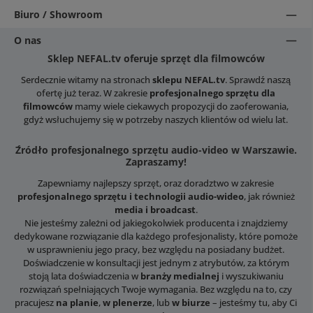
Biuro / Showroom
O nas
Sklep NEFAL.tv oferuje sprzęt dla filmowców
Serdecznie witamy na stronach
sklepu NEFAL.tv
. Sprawdź naszą
ofertę już teraz. W zakresie
profesjonalnego sprzętu dla
filmowców
mamy wiele ciekawych propozycji do zaoferowania,
gdyż wsłuchujemy się w potrzeby naszych klientów od wielu lat.
Źródło profesjonalnego sprzętu audio-video w Warszawie.
Zapraszamy!
Zapewniamy najlepszy sprzęt, oraz doradztwo w zakresie
profesjonalnego sprzętu i technologii audio-wideo
, jak również
media i broadcast
.
Nie jesteśmy zależni od jakiegokolwiek producenta i znajdziemy
dedykowane rozwiązanie dla każdego profesjonalisty, które pomoże
w usprawnieniu jego pracy, bez względu na posiadany budżet.
Doświadczenie w konsultacji jest jednym z atrybutów, za którym
stoją lata doświadczenia w
branży medialnej
i wyszukiwaniu
rozwiązań spełniających Twoje wymagania. Bez względu na to, czy
pracujesz
na planie
,
w plenerze
, lub
w biurze
– jesteśmy tu, aby Ci