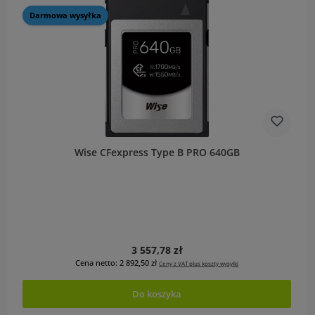
Darmowa wysyłka
Wise CFexpress Type B PRO 640GB
Cena regularna:
3 557,78 zł
Cena netto: 2 892,50 zł
Ceny z VAT plus koszty wysyłki
Do koszyka