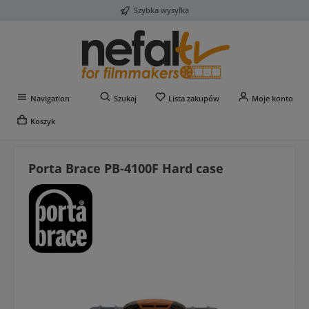
Szybka wysyłka
Przejdź do głównej zawartości
Masz 0 przedmioty na liś
Navigation
Szukaj
Lista zakupów
Moje konto
Koszyk
Porta Brace PB-4100F Hard case
Pomiń galerię zdjęć