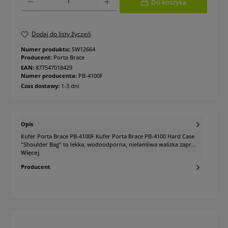
Do koszyka
Dodaj do listy życzeń
Numer produktu:
SW12664
Producent:
Porta Brace
EAN:
877547018429
Numer producenta:
PB-4100F
Czas dostawy:
1-3 dni
Opis
Kufer Porta Brace PB-4100F Kufer Porta Brace PB-4100 Hard Case
"Shoulder Bag" to lekka, wodoodporna, niełamliwa walizka zapr…
Więcej
Producent