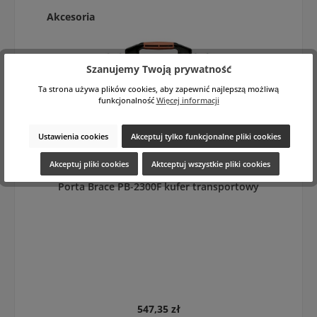
Pomiń galerię produktów
Akcesoria
Szanujemy Twoją prywatność
Ta strona używa plików cookies, aby zapewnić najlepszą możliwą
funkcjonalność
Więcej informacji
Ustawienia cookies
Akceptuj tylko funkcjonalne pliki cookies
Akceptuj pliki cookies
Aktceptuj wszystkie pliki cookies
Porta Brace PB-2300F kufer transportowy
Cena regularna:
547,35 zł