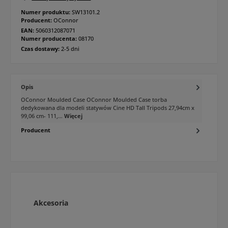
Numer produktu:
SW13101.2
Producent:
OConnor
EAN:
5060312087071
Numer producenta:
08170
Czas dostawy:
2-5 dni
Opis
OConnor Moulded Case OConnor Moulded Case torba
dedykowana dla modeli statywów Cine HD Tall Tripods 27,94cm x
99,06 cm- 111,…
Więcej
Producent
Pomiń galerię produktów
Akcesoria