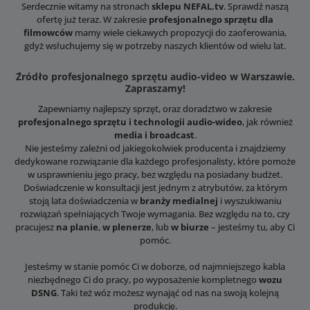
Serdecznie witamy na stronach
sklepu NEFAL.tv
. Sprawdź naszą
ofertę już teraz. W zakresie
profesjonalnego sprzętu dla
filmowców
mamy wiele ciekawych propozycji do zaoferowania,
gdyż wsłuchujemy się w potrzeby naszych klientów od wielu lat.
Źródło profesjonalnego sprzętu audio-video w Warszawie.
Zapraszamy!
Zapewniamy najlepszy sprzęt, oraz doradztwo w zakresie
profesjonalnego sprzętu i technologii audio-wideo
, jak również
media i broadcast
.
Nie jesteśmy zależni od jakiegokolwiek producenta i znajdziemy
dedykowane rozwiązanie dla każdego profesjonalisty, które pomoże
w usprawnieniu jego pracy, bez względu na posiadany budżet.
Doświadczenie w konsultacji jest jednym z atrybutów, za którym
stoją lata doświadczenia w
branży medialnej
i wyszukiwaniu
rozwiązań spełniających Twoje wymagania. Bez względu na to, czy
pracujesz
na planie
,
w plenerze
, lub
w biurze
– jesteśmy tu, aby Ci
pomóc.
Jesteśmy w stanie pomóc Ci w doborze, od najmniejszego kabla
niezbędnego Ci do pracy, po wyposażenie kompletnego
wozu
DSNG
. Taki też wóz możesz wynająć od nas na swoją kolejną
produkcję.