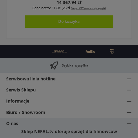
Cena regularna:
14 367,94 zł
Cena netto: 11 681,25 zł
Ceny z VAT plus koszty wysyłki
Do koszyka
Szybka wysyłka
Serwisowa linia hotline
Serwis Sklepu
Informacje
Biuro / Showroom
O nas
Sklep NEFAL.tv oferuje sprzęt dla filmowców