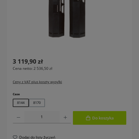
Cena regularna:
3 119,90 zł
Cena netto: 2 536,50 zł
Ceny z VAT plus koszty wysyłki
Wybierz
Case
8144
8170
Ilość produktu: Wprowadź żądaną ilość lub użyj przycisków, aby zwiększyć lub 
Do koszyka
Dodaj do listy życzeń