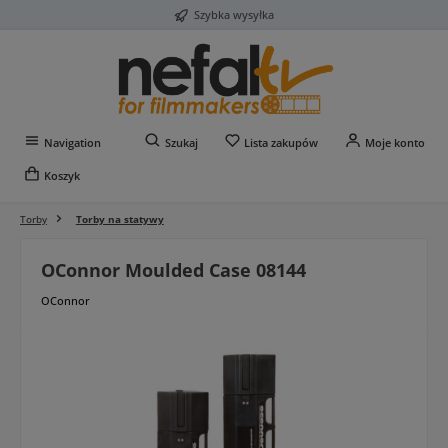
Szybka wysyłka
Przejdź do głównej zawartości
Masz 0 przedmioty na liś
Navigation
Szukaj
Lista zakupów
Moje konto
Koszyk
Torby
Torby na statywy
OConnor Moulded Case 08144
OConnor
Pomiń galerię zdjęć