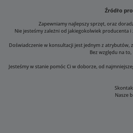
odległości w w
Źródło pro
(wyświetlanie o
wymaga obie
Zapewniamy najlepszy sprzęt, oraz dorad
obsługującego i
o odległości)Au
Nie jesteśmy zależni od jakiegokolwiek producenta 
ekspozycjaPrzy
przycisk funkcy
Doświadczenie w konsultacji jest jednym z atrybutów, 
obiektywów ze st
Bez względu na to,
obrazu (IS)Zasil
dostarczane prz
Jesteśmy w stanie pomóc Ci w doborze, od najmniejsz
aparatu. Nie
wymagane zew
źródło
zasilaniaOprog
Skontakt
sprzętowe adap
Nasze b
być aktualizow
użytkownik
pośrednic
wbudowanego po
USB Optyka/me
Bardzo duży,