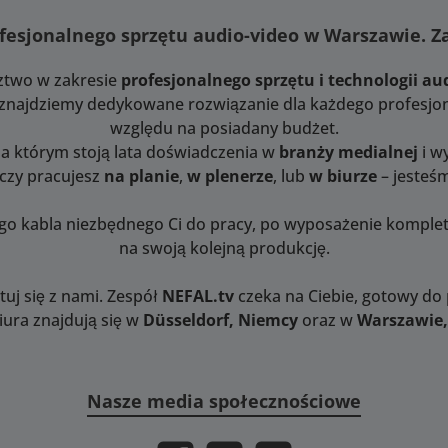
izjerze
fesjonalnego sprzętu audio-video w Warszawie. 
dległości
ktywu
ztwo w zakresie
profesjonalnego sprzętu i technologii au
nformacje
tomatyczna
i znajdziemy dedykowane rozwiązanie dla każdego profesjon
pisywany
względu na posiadany budżet.
jnyObsługa
za którym stoją lata doświadczenia w
branży medialnej
i w
abilizacją
 czy pracujesz
na planie
,
w plenerze
, lub
w biurze
– jesteśm
anie jest
ez korpus
ego kabla niezbędnego Ci do pracy, po wyposażenie kompl
 jest
na swoją kolejną produkcję.
nętrzne
ramowanie
uj się z nami. Zespół
NEFAL.tv
czeka na Ciebie, gotowy do
tera może
iura znajdują się w
Düsseldorf, Niemcy
oraz w
Warszawie,
ane przez
a za
twem
rtu micro
Nasze media społecznościowe
chanika
 zębaty