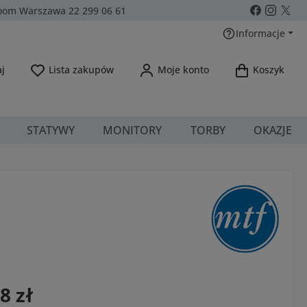
om Warszawa 22 299 06 61
Informacje
Masz 0 przedmioty na liście życzeń
j
Lista zakupów
Moje konto
Koszyk
STATYWY
MONITORY
TORBY
OKAZJE
a:
8 zł