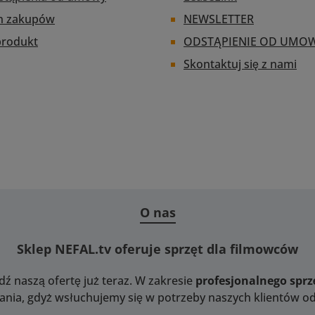
datkowe
ania.
n zakupów
NEWSLETTER
wanie
produkt
ODSTĄPIENIE OD UMO
tera może
ane przez
Skontaktuj się z nami
a za
m portu
 Smart
: czarny
ewnątrz;
flokowany
ł
bilność z
mery z
 Sony
O nas
atybilność
Obiektywy
Sklep NEFAL.tv oferuje sprzęt dla filmowców
EF i EF-
mm x 120
dź naszą ofertę już teraz. W zakresie
profesjonalnego spr
a: 704 g
nia, gdyż wsłuchujemy się w potrzeby naszych klientów od 
wietlanie
oomu i