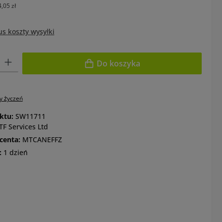
,05 zł
us koszty wysyłki
: Wprowadź żądaną ilość lub użyj przycisków, aby zwiększyć lub zm
Do koszyka
ty życzeń
ktu:
SW11711
F Services Ltd
centa:
MTCANEFFZ
:
1 dzień