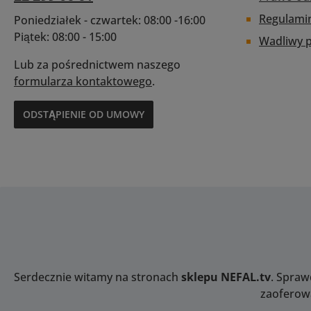
uszkodzenia obiektywu
wymagane do
podczas montażu i
źródło zasil
Regulami
Poniedziałek - czwartek: 08:00 -16:00
obsługiSzczegóły
Oprogramo
Piątek: 08:00 - 15:00
Wadliwy 
techniczne Typ obiektywu
sprzętowe adap
Canon Full FrameMag.
być aktualizow
Lub za pośrednictwem naszego
Współczynnik 2X Waga
użytkownik
formularza kontaktowego
.
145g
pośrednictwe
micro USB w
ODSTĄPIENIE OD UMOWY
Adapter™. Kolor
satynowy na z
czarny matowy 
materia
wewnątrzKompaty
kamerami: Ka
mocowaniem
CineAlta FZKomp
z obiektywami: 
z mocowaniem 
SWymiary: 120 
Serdecznie witamy na stronach
sklepu NEFAL.tv
. Spraw
mm x 50 mmWag
zaoferowa
Elektronika Wyś
przysłony, z