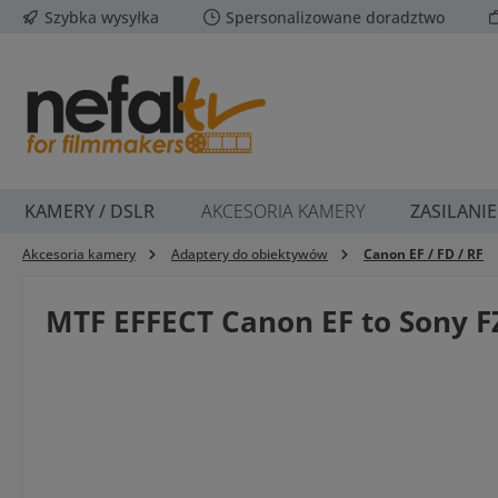
Szybka wysyłka
Spersonalizowane doradztwo
ejdź do głównej zawartości
Przejdź do wyszukiwania
Przejdź do głównej nawigacji
KAMERY / DSLR
AKCESORIA KAMERY
ZASILANIE
Akcesoria kamery
Adaptery do obiektywów
Canon EF / FD / RF
MTF EFFECT Canon EF to Sony 
Pomiń galerię zdjęć