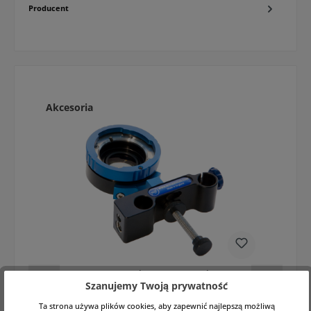
Producent
Pomiń galerię produktów
Akcesoria
MTF B4 2/3" do Canon EF adapter
Szanujemy Twoją prywatność
Ta strona używa plików cookies, aby zapewnić najlepszą możliwą