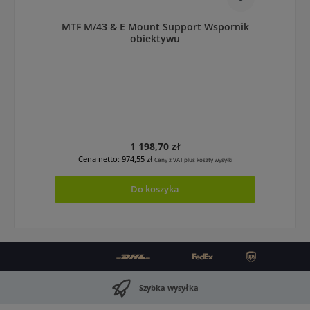
MTF M/43 & E Mount Support Wspornik
obiektywu
Cena regularna:
1 198,70 zł
Cena netto: 974,55 zł
Ceny z VAT plus koszty wysyłki
Do koszyka
Szybka wysyłka