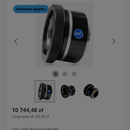
Darmowa wysyłka
Cena regularna:
10 744,48 zł
Cena netto: 8 735,35 zł
Ceny z VAT plus koszty wysyłki