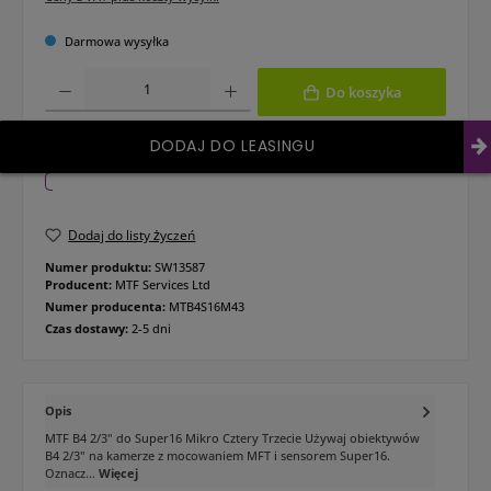
Darmowa wysyłka
Ilość produktu: Wprowadź żądaną ilość lub użyj przycisków, aby zwiększyć lub 
Do koszyka
DODAJ DO LEASINGU
Dodaj do listy życzeń
Numer produktu:
SW13587
Producent:
MTF Services Ltd
Numer producenta:
MTB4S16M43
Czas dostawy:
2-5 dni
Opis
MTF B4 2/3" do Super16 Mikro Cztery Trzecie Używaj obiektywów
B4 2/3" na kamerze z mocowaniem MFT i sensorem Super16.
Oznacz…
Więcej