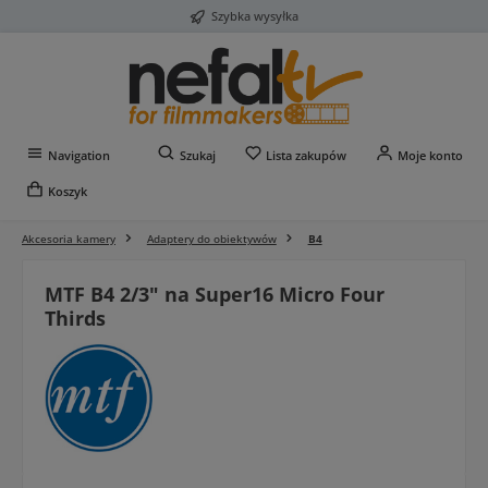
Szybka wysyłka
Przejdź do głównej zawartości
Masz 0 przedmioty na liś
Navigation
Szukaj
Lista zakupów
Moje konto
Koszyk
Akcesoria kamery
Adaptery do obiektywów
B4
MTF B4 2/3" na Super16 Micro Four
Thirds
Pomiń galerię zdjęć