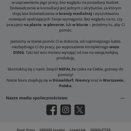
w usprawnieniu jego pracy, bez względu na posiadany budżet.
Doświadczenie w konsultacji jest jednym z atrybutów, za którym
stoją lata doświadczenia w
branży medialnej
i wyszukiwaniu
rozwiązań spełniających Twoje wymagania. Bez względu na to, czy
pracujesz
na planie
,
w plenerze
, lub
w biurze
– jesteśmy tu, aby Ci
pomóc.
Jesteśmy w stanie pomóc Ci w doborze, od najmniejszego kabla
niezbędnego Ci do pracy, po wyposażenie kompletnego
wozu
DSNG
. Taki też wóz możesz wynająć od nas na swoją kolejną
produkcję.
Skontaktuj się z nami. Zespół
NEFAL.tv
czeka na Ciebie, gotowy do
pomocy!
Nasze biura znajdują się w
Düsseldorf, Niemcy
oraz w
Warszawie,
Polska
.
Nasze media społecznościowe
Facebook
Instagram
X / Twitter
Dane firmy
GRENKE Leasing
LeaseLink
NEWSLETTER