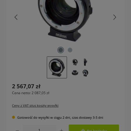
Cena regularna:
2 567,07 zł
Cena netto: 2 087,05 zł
Ceny z VAT plus koszty wysyłki
Gotowość do wysyłki w ciągu 2 dni, czas dostawy 3-5 dni
Ilość produktu: Wprowadź żądaną ilość lub użyj przycisków, aby zwiększyć lub 