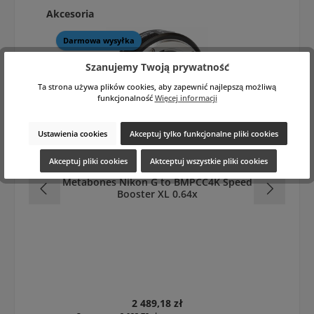
Pomiń galerię produktów
Akcesoria
Darmowa wysyłka
Szanujemy Twoją prywatność
Ta strona używa plików cookies, aby zapewnić najlepszą możliwą
funkcjonalność
Więcej informacji
Ustawienia cookies
Akceptuj tylko funkcjonalne pliki cookies
Akceptuj pliki cookies
Aktceptuj wszystkie pliki cookies
Metabones Nikon G to BMPCC4K Speed
M
Booster XL 0.64x
Cena regularna:
2 489,18 zł