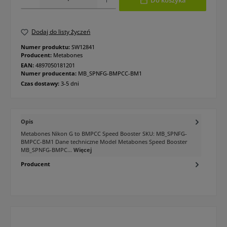
Do koszyka
Dodaj do listy życzeń
Numer produktu:
SW12841
Producent:
Metabones
EAN:
4897050181201
Numer producenta:
MB_SPNFG-BMPCC-BM1
Czas dostawy:
3-5 dni
Opis
Metabones Nikon G to BMPCC Speed Booster SKU: MB_SPNFG-
BMPCC-BM1 Dane techniczne Model Metabones Speed Booster
MB_SPNFG-BMPC…
Więcej
Producent