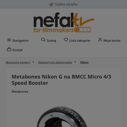
Szybka wysyłka
Przejdź do głównej zawartości
Masz 0 przedmioty na liś
Navigation
Szukaj
Lista zakupów
Moje konto
Koszyk
Akcesoria kamery
Adaptery do obiektywów
Nikon
Metabones Nikon G na BMCC Micro 4/3
Speed Booster
Metabones
Pomiń galerię zdjęć