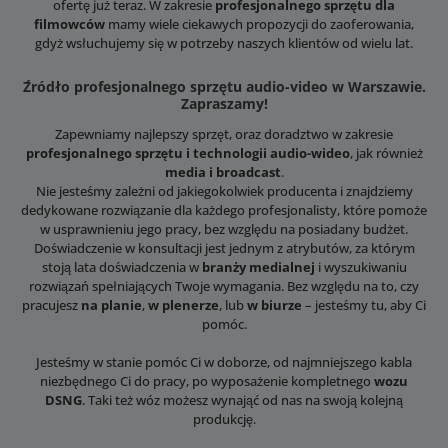
ofertę już teraz. W zakresie
profesjonalnego sprzętu dla
filmowców
mamy wiele ciekawych propozycji do zaoferowania,
gdyż wsłuchujemy się w potrzeby naszych klientów od wielu lat.
Źródło profesjonalnego sprzętu audio-video w Warszawie.
Zapraszamy!
Zapewniamy najlepszy sprzęt, oraz doradztwo w zakresie
profesjonalnego sprzętu i technologii audio-wideo
, jak również
media i broadcast
.
Nie jesteśmy zależni od jakiegokolwiek producenta i znajdziemy
dedykowane rozwiązanie dla każdego profesjonalisty, które pomoże
w usprawnieniu jego pracy, bez względu na posiadany budżet.
Doświadczenie w konsultacji jest jednym z atrybutów, za którym
stoją lata doświadczenia w
branży medialnej
i wyszukiwaniu
rozwiązań spełniających Twoje wymagania. Bez względu na to, czy
pracujesz
na planie
,
w plenerze
, lub
w biurze
– jesteśmy tu, aby Ci
pomóc.
Jesteśmy w stanie pomóc Ci w doborze, od najmniejszego kabla
niezbędnego Ci do pracy, po wyposażenie kompletnego
wozu
DSNG
. Taki też wóz możesz wynająć od nas na swoją kolejną
produkcję.