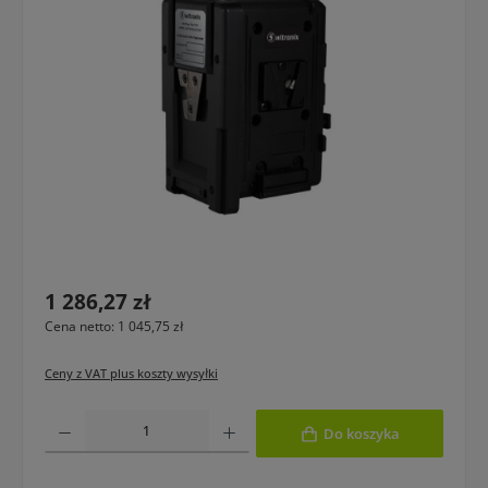
Cena regularna:
1 286,27 zł
Cena netto: 1 045,75 zł
Ceny z VAT plus koszty wysyłki
Ilość produktu: Wprowadź żądaną ilość lub użyj przycisków, aby zwiększyć lub 
Do koszyka