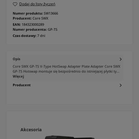
Dodaj do listy życzeń
Numer produktu:
SW13666
Producent:
Core SWX
EAN:
184323000289
Numer producenta:
GP-TS
Czas dostawy:
7 dni
Opis
Core SWX GP-TS V-Type HotSwap Adapter Plate Adapter Core SWX
GP-TS Hotswap montuje się bezpośrednio do istniejącej płytki ty…
Więcej
Producent
Pomiń galerię produktów
Akcesoria