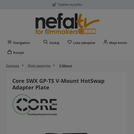
Szybka wysyłka
Przejdź do głównej zawartości
Masz 0 przedmioty na liś
Navigation
Szukaj
Lista zakupów
Moje konto
Koszyk
Zasilanie
Płytki bateryjne
V-Mount
Core SWX GP-TS V-Mount HotSwap
Adapter Plate
Pomiń galerię zdjęć