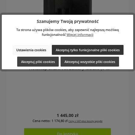
Szanujemy Twoją prywatność
Ta strona używa plików cookies, aby zapewnić najlepszą możliwą
funkcjonalność
Więcej informacji
Ustawienia cookies
Akceptuj tylko funkcjonalne pliki cookies
Akceptuj pliki cookies
Aktceptuj wszystkie pliki cookies
Core SWX GP-TS-SFF Short Form Factor
Hotswap Shark-Fin Battery Mount (V-
Mount, 4 x D-Taps)
Cena regularna:
1 445,00 zł
Cena netto: 1 174,80 zł
Ceny z VAT plus koszty wysyłki
Do koszyka