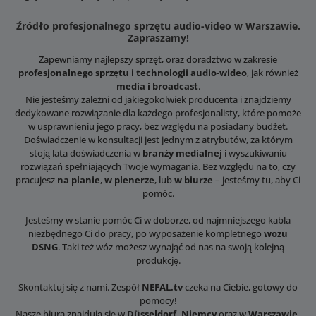
Źródło profesjonalnego sprzętu audio-video w Warszawie.
Zapraszamy!
Zapewniamy najlepszy sprzęt, oraz doradztwo w zakresie
profesjonalnego sprzętu i technologii audio-wideo
, jak również
media i broadcast
.
Nie jesteśmy zależni od jakiegokolwiek producenta i znajdziemy
dedykowane rozwiązanie dla każdego profesjonalisty, które pomoże
w usprawnieniu jego pracy, bez względu na posiadany budżet.
Doświadczenie w konsultacji jest jednym z atrybutów, za którym
stoją lata doświadczenia w
branży medialnej
i wyszukiwaniu
rozwiązań spełniających Twoje wymagania. Bez względu na to, czy
pracujesz
na planie
,
w plenerze
, lub
w biurze
– jesteśmy tu, aby Ci
pomóc.
Jesteśmy w stanie pomóc Ci w doborze, od najmniejszego kabla
niezbędnego Ci do pracy, po wyposażenie kompletnego
wozu
DSNG
. Taki też wóz możesz wynająć od nas na swoją kolejną
produkcję.
Skontaktuj się z nami. Zespół
NEFAL.tv
czeka na Ciebie, gotowy do
pomocy!
Nasze biura znajdują się w
Düsseldorf, Niemcy
oraz w
Warszawie,