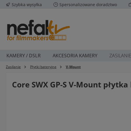
Szybka wysyłka
Spersonalizowane doradztwo
ejdź do głównej zawartości
Przejdź do wyszukiwania
Przejdź do głównej nawigacji
KAMERY / DSLR
AKCESORIA KAMERY
ZASILANI
Zasilanie
Płytki bateryjne
V-Mount
Core SWX GP-S V-Mount płytka 
Pomiń galerię zdjęć