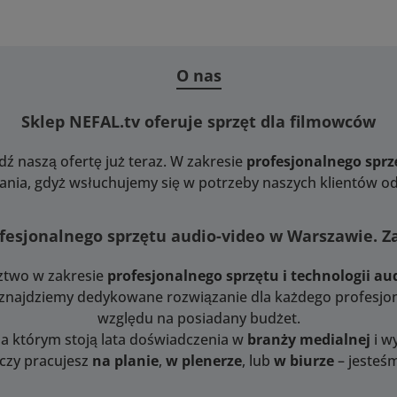
O nas
Sklep NEFAL.tv oferuje sprzęt dla filmowców
dź naszą ofertę już teraz. W zakresie
profesjonalnego spr
nia, gdyż wsłuchujemy się w potrzeby naszych klientów od 
fesjonalnego sprzętu audio-video w Warszawie. 
ztwo w zakresie
profesjonalnego sprzętu i technologii au
i znajdziemy dedykowane rozwiązanie dla każdego profesjon
względu na posiadany budżet.
za którym stoją lata doświadczenia w
branży medialnej
i w
 czy pracujesz
na planie
,
w plenerze
, lub
w biurze
– jesteśm