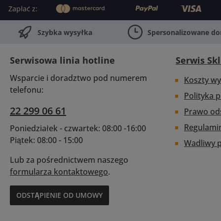
osobno) do regulowanego
Zapłać z:
systemu bateryjnego.
Waga 234 gWymiary 142.4
Szybka wysyłka
Spersonalizowane d
mm x 90.8 mm x 21.3 mm
Serwisowa linia hotline
Serwis Sk
Wsparcie i doradztwo pod numerem
Koszty wy
telefonu:
Polityka 
22 299 06 61
Prawo od
Regulami
Poniedziałek - czwartek: 08:00 -16:00
Piątek: 08:00 - 15:00
Wadliwy 
Lub za pośrednictwem naszego
formularza kontaktowego
.
ODSTĄPIENIE OD UMOWY