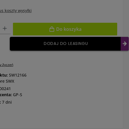
us koszty wysyłki
: Wprowadź żądaną ilość lub użyj przycisków, aby zwiększyć lub zm
Do koszyka
DODAJ DO LEASINGU
ty życzeń
ktu:
SW12166
ore SWX
00241
centa:
GP-S
:
7 dni