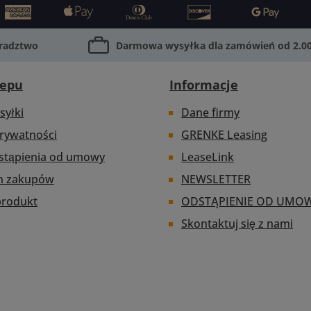
oradztwo
Darmowa wysyłka dla zamówień od 2.00
lepu
Informacje
syłki
Dane firmy
prywatności
GRENKE Leasing
stąpienia od umowy
LeaseLink
n zakupów
NEWSLETTER
produkt
ODSTĄPIENIE OD UMO
Skontaktuj się z nami