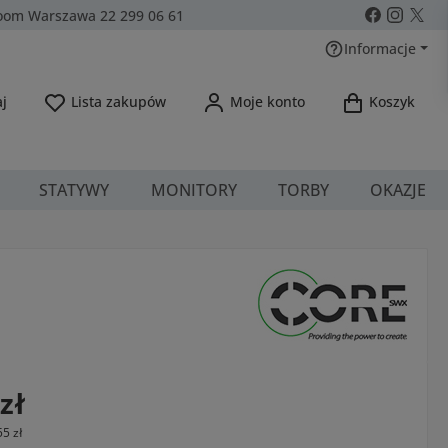
om Warszawa 22 299 06 61
Informacje
Masz 0 przedmioty na liście życzeń
j
Lista zakupów
Moje konto
Koszyk
STATYWY
MONITORY
TORBY
OKAZJE
a:
zł
55 zł