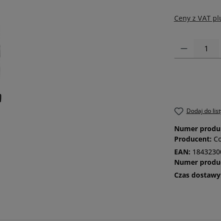
Ceny z VAT pl
Ilość produktu
Dodaj do lis
Numer produ
Producent:
C
EAN:
1843230
Numer produ
Czas dostawy