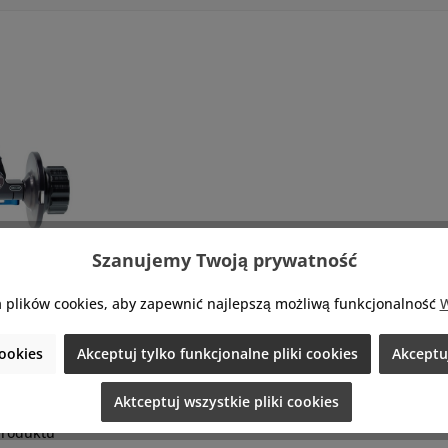
Szanujemy Twoją prywatność
udioRig
 plików cookies, aby zapewnić najlepszą możliwą funkcjonalność
W
e Follow
4-01)
ookies
Akceptuj tylko funkcjonalne pliki cookies
Akceptuj
Aktceptuj wszystkie pliki cookies
oRig Cine
produktu