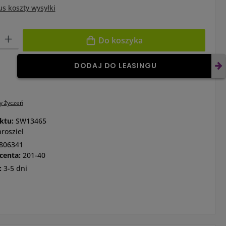
us koszty wysyłki
: Wprowadź żądaną ilość lub użyj przycisków, aby zwiększyć lub zm
Do koszyka
DODAJ DO LEASINGU
ty życzeń
ktu:
SW13465
rosziel
806341
centa:
201-40
:
3-5 dni