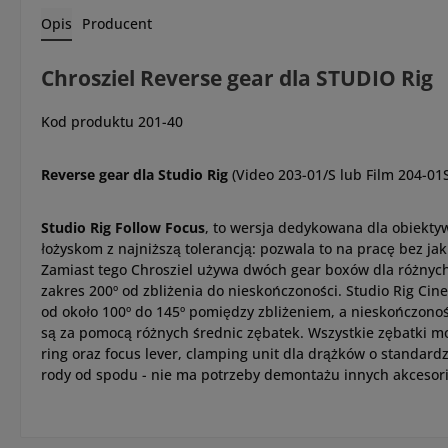
Opis
Producent
Chrosziel Reverse gear dla STUDIO Rig
Kod produktu 201-40
Reverse gear dla Studio Rig
(Video 203-01/S lub Film 204-0
Studio Rig Follow Focus
, to wersja dedykowana dla obiekty
łożyskom z najniższą tolerancją: pozwala to na pracę bez j
Zamiast tego Chrosziel używa dwóch gear boxów dla różnych
zakres 200º od zbliżenia do nieskończoności. Studio Rig Cin
od około 100º do 145º pomiędzy zbliżeniem, a nieskończonośc
są za pomocą różnych średnic zębatek. Wszystkie zębatki mo
ring oraz focus lever, clamping unit dla drążków o standar
rody od spodu - nie ma potrzeby demontażu innych akcesor