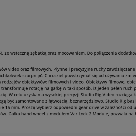
1S), ze wsteczną zębatką oraz mocowaniem. Do połłączenia dodatk
wów video oraz filmowych. Płynne i precyzyjne ruchy zawdzięczan
akichkolwiek szarpnięć. Chrosziel powstrzymał się od używania zm
 rodzajów obiektywów: filmowych i video. Obiektywy filmowe, obie
e transformuje rotację na gałkę w taki sposób, iż jeden pełen ruch
ią. W celu uzyskania wysokiej precyzji Studio Rig Video rozciąga 
gą być zamontowane z łątwością ,beznarzędziowo. Studio Rig basic
dzie 15 mm. Proszę wybierz odpowiedni gear drive w zależności od
iów. Gałka hand wheel z modułem VariLock 2 Module, pozwala na