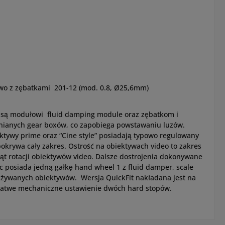
owo z zębatkami 201-12 (mod. 0.8, Ø25,6mm)
e są modułowi fluid damping module oraz zębatkom i
ienianych gear boxów, co zapobiega powstawaniu luzów.
ktywy prime oraz “Cine style” posiadają typowo regulowany
 pokrywa cały zakres. Ostrość na obiektywach video to zakres
kąt rotacji obiektywów video. Dalsze dostrojenia dokonywane
 posiada jedną gałkę hand wheel 1 z fluid damper, scale
 używanych obiektywów. Wersja QuickFit nakładana jest na
 łatwe mechaniczne ustawienie dwóch hard stopów.