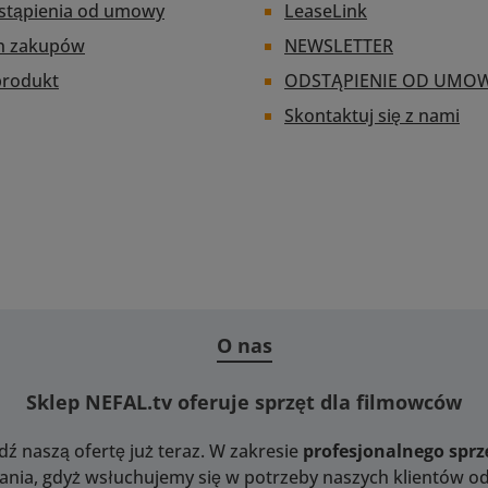
stąpienia od umowy
LeaseLink
zapobiega
luzów.
n zakupów
NEWSLETTER
t
produkt
ODSTĄPIENIE OD UMO
l używa
xów dla
Skontaktuj się z nami
zajów
lmowych i
y filmowe,
oraz “Cine
ą typowo
es 200º od
 do
i. Studio
sformuje
ę w taki
O nas
en pełen
y zakres.
Sklep NEFAL.tv oferuje sprzęt dla filmowców
ektywach
 od około
dź naszą ofertę już teraz. W zakresie
profesjonalnego spr
pomiędzy
nia, gdyż wsłuchujemy się w potrzeby naszych klientów od 
, a