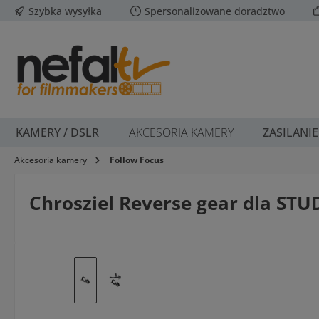
Szybka wysyłka
Spersonalizowane doradztwo
ejdź do głównej zawartości
Przejdź do wyszukiwania
Przejdź do głównej nawigacji
KAMERY / DSLR
AKCESORIA KAMERY
ZASILANIE
Akcesoria kamery
Follow Focus
Chrosziel Reverse gear dla STUD
Pomiń galerię zdjęć