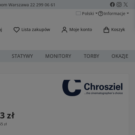
om Warszawa 22 299 06 61
Polski
Informacje
Masz 0 przedmioty na liście życzeń
j
Lista zakupów
Moje konto
Koszyk
STATYWY
MONITORY
TORBY
OKAZJE
a:
3 zł
55 zł