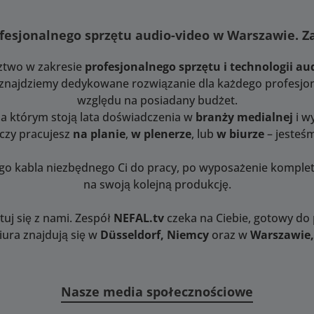
ą. W celu
sokiej
fesjonalnego sprzętu audio-video w Warszawie. 
io Rig
ąt rotacji
ztwo w zakresie
profesjonalnego sprzętu i technologii au
o. Dalsze
onywane są
i znajdziemy dedykowane rozwiązanie dla każdego profesjon
ch średnic
względu na posiadany budżet.
ie zębatki
za którym stoją lata doświadczenia w
branży medialnej
i w
towane z
 czy pracujesz
na planie
,
w plenerze
, lub
w biurze
– jesteśm
ą
o. Studio
ego kabla niezbędnego Ci do pracy, po wyposażenie kompl
da jedną
na swoją kolejną produkcję.
 1 z fluid
ing oraz
mping unit
uj się z nami. Zespół
NEFAL.tv
czeka na Ciebie, gotowy do
tandardzie
iura znajdują się w
Düsseldorf, Niemcy
oraz w
Warszawie,
 wybierz
r drive w
używanych
Wersja
Nasze media społecznościowe
na jest na