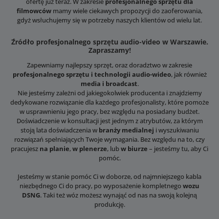
ofertę już teraz. W zakresie
profesjonalnego sprzętu dla
filmowców
mamy wiele ciekawych propozycji do zaoferowania,
gdyż wsłuchujemy się w potrzeby naszych klientów od wielu lat.
Źródło profesjonalnego sprzętu audio-video w Warszawie.
Zapraszamy!
Zapewniamy najlepszy sprzęt, oraz doradztwo w zakresie
profesjonalnego sprzętu i technologii audio-wideo
, jak również
media i broadcast
.
Nie jesteśmy zależni od jakiegokolwiek producenta i znajdziemy
dedykowane rozwiązanie dla każdego profesjonalisty, które pomoże
w usprawnieniu jego pracy, bez względu na posiadany budżet.
Doświadczenie w konsultacji jest jednym z atrybutów, za którym
stoją lata doświadczenia w
branży medialnej
i wyszukiwaniu
rozwiązań spełniających Twoje wymagania. Bez względu na to, czy
pracujesz
na planie
,
w plenerze
, lub
w biurze
– jesteśmy tu, aby Ci
pomóc.
Jesteśmy w stanie pomóc Ci w doborze, od najmniejszego kabla
niezbędnego Ci do pracy, po wyposażenie kompletnego
wozu
DSNG
. Taki też wóz możesz wynająć od nas na swoją kolejną
produkcję.