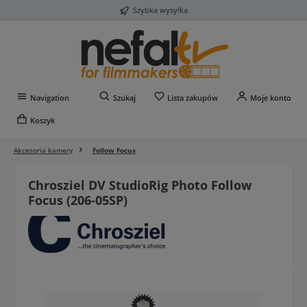
Szybka wysyłka
Przejdź do głównej zawartości
Masz 0 przedmioty na liś
Navigation
Szukaj
Lista zakupów
Moje konto
Koszyk
Akcesoria kamery
Follow Focus
Chrosziel DV StudioRig Photo Follow
Focus (206-05SP)
Pomiń galerię zdjęć