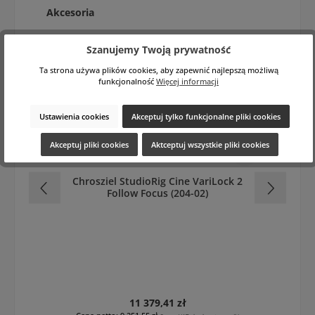
Pomiń galerię produktów
Akcesoria
Szanujemy Twoją prywatność
Ta strona używa plików cookies, aby zapewnić najlepszą możliwą
funkcjonalność
Więcej informacji
Ustawienia cookies
Akceptuj tylko funkcjonalne pliki cookies
Akceptuj pliki cookies
Aktceptuj wszystkie pliki cookies
Chrosziel StudioRig Cine VariLock 2
Ch
Follow Focus (204-02)
Cena regularna:
11 379,41 zł