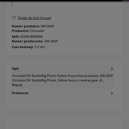
Dodaj do listy życzeń
Numer produktu:
SW13429
Producent:
Chrosziel
EAN:
4250618809458
Numer producenta:
206-05SP
Czas dostawy:
3-5 dni
Opis
Chrosziel DV StudioRig Photo Follow Focus Kod produktu 206-05SP
Chrosziel DV StudioRig Photo, follow focus z reverse gear dl…
Więcej
Producent