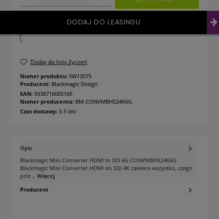
DODAJ DO LEASINGU
Dodaj do listy życzeń
Numer produktu:
SW13575
Producent:
Blackmagic Design
EAN:
9338716005165
Numer producenta:
BM-CONVMBHS24K6G
Czas dostawy:
3-5 dni
Opis
Blackmagic Mini Converter HDMI to SDI 6G CONVMBHS24K6G
Blackmagic Mini Converter HDMI do SDI 4K zawiera wszystko, czego
potr…
Więcej
Producent