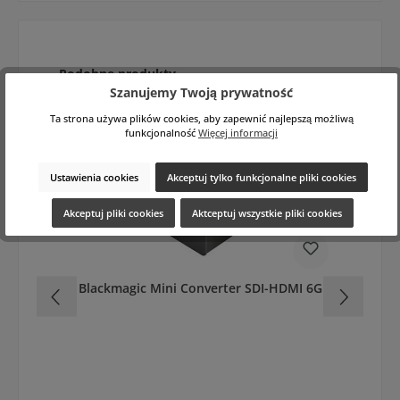
Pomiń galerię produktów
Podobne produkty
Szanujemy Twoją prywatność
Ta strona używa plików cookies, aby zapewnić najlepszą możliwą
funkcjonalność
Więcej informacji
Ustawienia cookies
Akceptuj tylko funkcjonalne pliki cookies
Akceptuj pliki cookies
Aktceptuj wszystkie pliki cookies
Blackmagic Mini Converter SDI-HDMI 6G