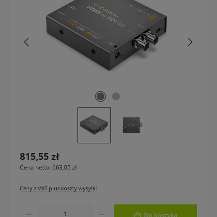
Cena regularna:
815,55 zł
Cena netto: 663,05 zł
Ceny z VAT plus koszty wysyłki
Ilość produktu: Wprowadź żądaną ilość lub użyj przycisków, aby zwiększyć lub 
Do koszyka