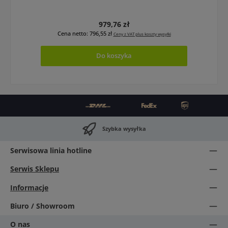
Cena regularna:
979,76 zł
Cena netto: 796,55 zł
Ceny z VAT plus koszty wysyłki
Do koszyka
Szybka wysyłka
Serwisowa linia hotline
Serwis Sklepu
Informacje
Biuro / Showroom
O nas