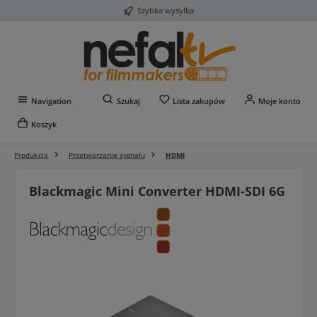
Szybka wysyłka
Przejdź do głównej zawartości
Masz 0 przedmioty na liś
Navigation
Szukaj
Lista zakupów
Moje konto
Koszyk
Produkcja
Przetwarzanie sygnału
HDMI
Blackmagic Mini Converter HDMI-SDI 6G
Pomiń galerię zdjęć