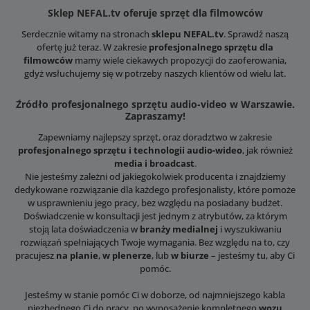
Sklep NEFAL.tv oferuje sprzęt dla filmowców
Serdecznie witamy na stronach
sklepu NEFAL.tv
. Sprawdź naszą
ofertę już teraz. W zakresie
profesjonalnego sprzętu dla
filmowców
mamy wiele ciekawych propozycji do zaoferowania,
gdyż wsłuchujemy się w potrzeby naszych klientów od wielu lat.
Źródło profesjonalnego sprzętu audio-video w Warszawie.
Zapraszamy!
Zapewniamy najlepszy sprzęt, oraz doradztwo w zakresie
profesjonalnego sprzętu i technologii audio-wideo
, jak również
media i broadcast
.
Nie jesteśmy zależni od jakiegokolwiek producenta i znajdziemy
dedykowane rozwiązanie dla każdego profesjonalisty, które pomoże
w usprawnieniu jego pracy, bez względu na posiadany budżet.
Doświadczenie w konsultacji jest jednym z atrybutów, za którym
stoją lata doświadczenia w
branży medialnej
i wyszukiwaniu
rozwiązań spełniających Twoje wymagania. Bez względu na to, czy
pracujesz
na planie
,
w plenerze
, lub
w biurze
– jesteśmy tu, aby Ci
pomóc.
Jesteśmy w stanie pomóc Ci w doborze, od najmniejszego kabla
niezbędnego Ci do pracy, po wyposażenie kompletnego
wozu