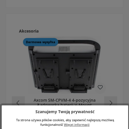
Pomiń galerię produktów
Akcesoria
Darmowa wysyłka
Axcom SM-CPVM-4 4-pozycyjna
Ładowarka baterii V-Mount
Szanujemy Twoją prywatność
Ta strona używa plików cookies, aby zapewnić najlepszą możliwą
funkcjonalność
Więcej informacji