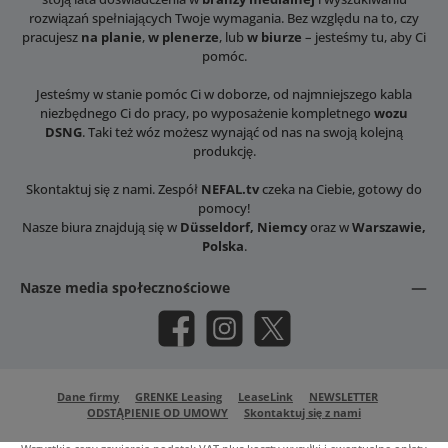
rozwiązań spełniających Twoje wymagania. Bez względu na to, czy
pracujesz
na planie
,
w plenerze
, lub
w biurze
– jesteśmy tu, aby Ci
pomóc.
Jesteśmy w stanie pomóc Ci w doborze, od najmniejszego kabla
niezbędnego Ci do pracy, po wyposażenie kompletnego
wozu
DSNG
. Taki też wóz możesz wynająć od nas na swoją kolejną
produkcję.
Skontaktuj się z nami. Zespół
NEFAL.tv
czeka na Ciebie, gotowy do
pomocy!
Nasze biura znajdują się w
Düsseldorf, Niemcy
oraz w
Warszawie,
Polska
.
Nasze media społecznościowe
Facebook
Instagram
X / Twitter
Dane firmy
GRENKE Leasing
LeaseLink
NEWSLETTER
ODSTĄPIENIE OD UMOWY
Skontaktuj się z nami