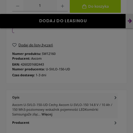
Ilość produktu: Wprowadź żądaną ilość lub użyj przycisków, aby zwiększyć lub 
Do koszyka
DODAJ DO LEASINGU
Dodaj do listy życzeń
Numer produktu:
SW12160
Producent:
Axcom
EAN:
4260201682443
Numer producenta:
U-SVLO-150-UD
Czas dostawy:
1-3 dni
Opis
Axcom U-SVLO-150-UD Cechy Axcom U-SVLO-150 14.8 V / 10 Ah /
150 Wh3-poziomowy wskaźnik pojemności LEDKomórki
SamsungaZe złąc…
Więcej
Producent