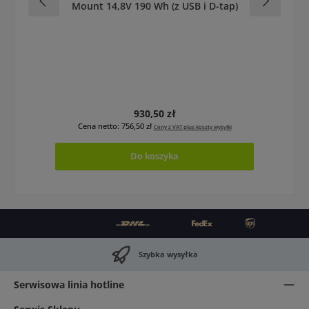
Mount 14,8V 190 Wh (z USB i D-tap)
Cena regularna:
930,50 zł
Cena netto: 756,50 zł
Ceny z VAT plus koszty wysyłki
Do koszyka
Szybka wysyłka
Serwisowa linia hotline