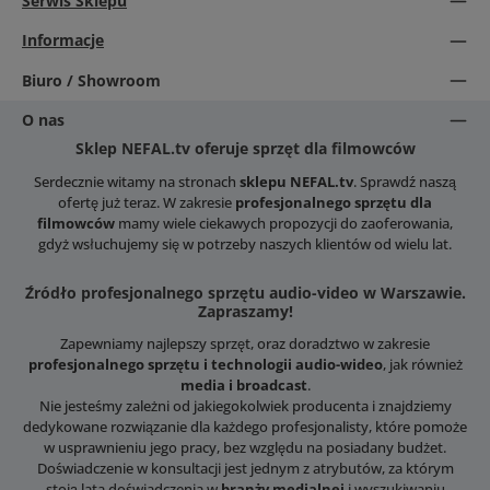
Serwis Sklepu
Informacje
Biuro / Showroom
O nas
Sklep NEFAL.tv oferuje sprzęt dla filmowców
Serdecznie witamy na stronach
sklepu NEFAL.tv
. Sprawdź naszą
ofertę już teraz. W zakresie
profesjonalnego sprzętu dla
filmowców
mamy wiele ciekawych propozycji do zaoferowania,
gdyż wsłuchujemy się w potrzeby naszych klientów od wielu lat.
Źródło profesjonalnego sprzętu audio-video w Warszawie.
Zapraszamy!
Zapewniamy najlepszy sprzęt, oraz doradztwo w zakresie
profesjonalnego sprzętu i technologii audio-wideo
, jak również
media i broadcast
.
Nie jesteśmy zależni od jakiegokolwiek producenta i znajdziemy
dedykowane rozwiązanie dla każdego profesjonalisty, które pomoże
w usprawnieniu jego pracy, bez względu na posiadany budżet.
Doświadczenie w konsultacji jest jednym z atrybutów, za którym
stoją lata doświadczenia w
branży medialnej
i wyszukiwaniu