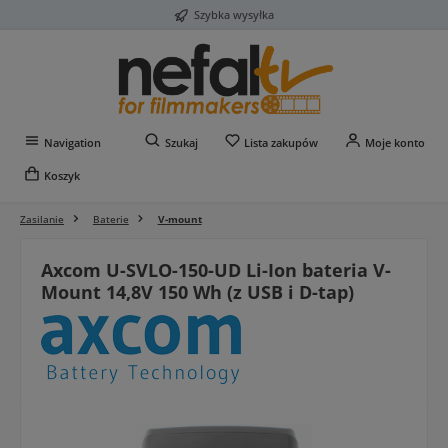
Szybka wysyłka
Przejdź do głównej zawartości
Masz 0 przedmioty na liś
Navigation
Szukaj
Lista zakupów
Moje konto
Koszyk
Zasilanie
Baterie
V-mount
Axcom U-SVLO-150-UD Li-Ion bateria V-
Mount 14,8V 150 Wh (z USB i D-tap)
Pomiń galerię zdjęć