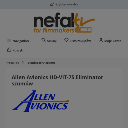
Szybka wysyłka
Przejdź do głównej zawartości
Masz 0 przedmioty na liś
Navigation
Szukaj
Lista zakupów
Moje konto
Koszyk
Produkcja
Eliminatory szumu
Allen Avionics HD-VIT-75 Eliminator
szumów
Pomiń galerię zdjęć