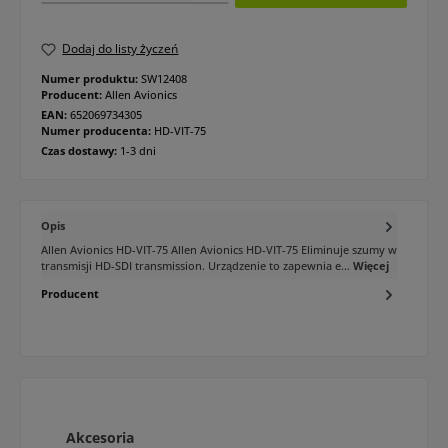
Dodaj do listy życzeń
Numer produktu:
SW12408
Producent:
Allen Avionics
EAN:
652069734305
Numer producenta:
HD-VIT-75
Czas dostawy:
1-3 dni
Opis
Allen Avionics HD-VIT-75 Allen Avionics HD-VIT-75 Eliminuje szumy w
transmisji HD-SDI transmission. Urządzenie to zapewnia e…
Więcej
Producent
Pomiń galerię produktów
Akcesoria