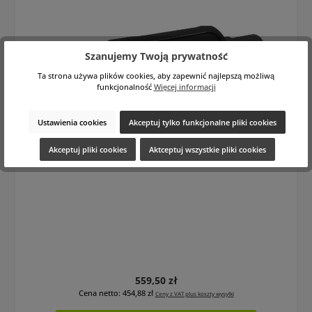
Szanujemy Twoją prywatność
Ta strona używa plików cookies, aby zapewnić najlepszą możliwą
funkcjonalność
Więcej informacji
Ustawienia cookies
Akceptuj tylko funkcjonalne pliki cookies
Akceptuj pliki cookies
Aktceptuj wszystkie pliki cookies
Next Level NLV-13 3G HD SDI Isolator
Cena regularna:
559,50 zł
Cena netto: 454,88 zł
Ceny z VAT plus koszty wysyłki