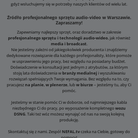
gdyż wsłuchujemy się w potrzeby naszych klientów od wielu lat.
Źródło profesjonalnego sprzętu audio-video w Warszawie.
Zapraszamy!
Zapewniamy najlepszy sprzęt, oraz doradztwo w zakresie
profesjonalnego sprzętu i technologii audio-wideo
, jak również
media i broadcast
.
Nie jesteśmy zależni od jakiegokolwiek producenta i znajdziemy
dedykowane rozwiązanie dla każdego profesjonalisty, które pomoże
w usprawnieniu jego pracy, bez względu na posiadany budżet.
Doświadczenie w konsultacji jest jednym z atrybutów, za którym
stoją lata doświadczenia w
branży medialnej
i wyszukiwaniu
rozwiązań spełniających Twoje wymagania. Bez względu na to, czy
pracujesz
na planie
,
w plenerze
, lub
w biurze
– jesteśmy tu, aby Ci
pomóc.
Jesteśmy w stanie pomóc Ci w doborze, od najmniejszego kabla
niezbędnego Ci do pracy, po wyposażenie kompletnego
wozu
DSNG
. Taki też wóz możesz wynająć od nas na swoją kolejną
produkcję.
Skontaktuj się z nami. Zespół
NEFAL.tv
czeka na Ciebie, gotowy do
pomocy!