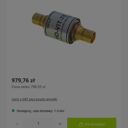
Cena regularna:
979,76 zł
Cena netto: 796,55 zł
Ceny z VAT plus koszty wysyłki
Dostępny, czas dostawy: 1-3 dni
Ilość produktu: Wprowadź żądaną ilość lub użyj przycisków, aby zwiększyć lub 
Do koszyka