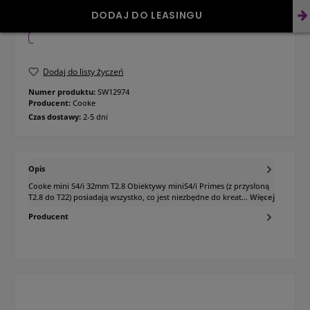
DODAJ DO LEASINGU
Dodaj do listy życzeń
Numer produktu:
SW12974
Producent:
Cooke
Czas dostawy:
2-5 dni
Opis
Cooke mini S4/i 32mm T2.8 Obiektywy miniS4/i Primes (z przysłoną
T2.8 do T22) posiadają wszystko, co jest niezbędne do kreat…
Więcej
Producent