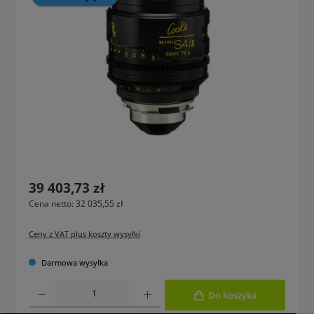
Cena regularna:
39 403,73 zł
Cena netto: 32 035,55 zł
Ceny z VAT plus koszty wysyłki
Darmowa wysyłka
Ilość produktu: Wprowadź żądaną ilość lub użyj przycisków, aby zwiększyć lub 
Do koszyka