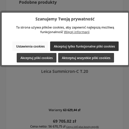
Pomiń galerię produktów
Podobne produkty
Szanujemy Twoją prywatność
Ta strona używa plików cookies, aby zapewnić najlepszą możliwą
funkcjonalność
Więcej informacji
Ustawienia cookies
Akceptuj tylko funkcjonalne pliki cookies
Akceptuj pliki cookies
Aktceptuj wszystkie pliki cookies
Leica Summicron-C T.20
Warianty
63 629,44 zł
Cena regularna:
69 705,02 zł
Cena netto: 56 670,75 zł
Ceny z VAT plus koszty wysyłki