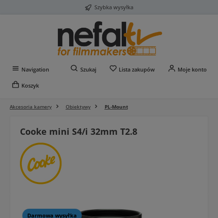
Szybka wysyłka
Przejdź do głównej zawartości
Masz 0 przedmioty na liś
Navigation
Szukaj
Lista zakupów
Moje konto
Koszyk
Akcesoria kamery
Obiektywy
PL-Mount
Cooke mini S4/i 32mm T2.8
Pomiń galerię zdjęć
Darmowa wysyłka