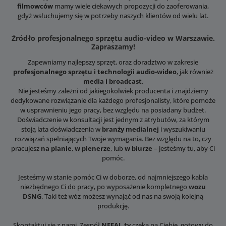
filmowców
mamy wiele ciekawych propozycji do zaoferowania,
gdyż wsłuchujemy się w potrzeby naszych klientów od wielu lat.
Źródło profesjonalnego sprzętu audio-video w Warszawie.
Zapraszamy!
Zapewniamy najlepszy sprzęt, oraz doradztwo w zakresie
profesjonalnego sprzętu i technologii audio-wideo
, jak również
media i broadcast
.
Nie jesteśmy zależni od jakiegokolwiek producenta i znajdziemy
dedykowane rozwiązanie dla każdego profesjonalisty, które pomoże
w usprawnieniu jego pracy, bez względu na posiadany budżet.
Doświadczenie w konsultacji jest jednym z atrybutów, za którym
stoją lata doświadczenia w
branży medialnej
i wyszukiwaniu
rozwiązań spełniających Twoje wymagania. Bez względu na to, czy
pracujesz
na planie
,
w plenerze
, lub
w biurze
– jesteśmy tu, aby Ci
pomóc.
Jesteśmy w stanie pomóc Ci w doborze, od najmniejszego kabla
niezbędnego Ci do pracy, po wyposażenie kompletnego
wozu
DSNG
. Taki też wóz możesz wynająć od nas na swoją kolejną
produkcję.
Skontaktuj się z nami. Zespół
NEFAL.tv
czeka na Ciebie, gotowy do